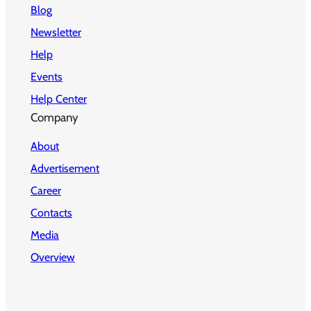
Blog
Newsletter
Help
Events
Help Center
Company
About
Advertisement
Career
Contacts
Media
Overview