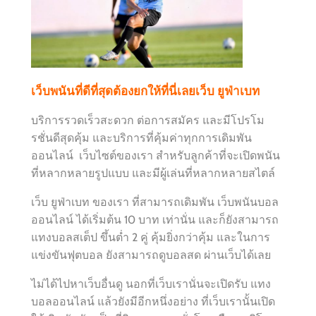
เว็บพนันที่ดีที่สุดต้องยกให้ที่นี่เลยเว็บ ยูฟ่าเบท
บริการรวดเร็วสะดวก ต่อการสมัคร และมีโปรโม
รชั่นดีสุดคุ้ม และบริการที่คุ้มค่าทุกการเดิมพัน
ออนไลน์ เว็บไซต์ของเรา สำหรับลูกค้าที่จะเปิดพนัน
ที่หลากหลายรูปแบบ และมีผู้เล่นที่หลากหลายสไตล์
เว็บ ยูฟ่าเบท ของเรา ที่สามารถเดิมพัน เว็บพนันบอล
ออนไลน์ ได้เริ่มต้น 10 บาท เท่านั่น และก็ยังสามารถ
แทงบอลสเต็ป ขึ้นต่ำ 2 คู่ คุ้มยิ่งกว่าคุ้ม และในการ
แข่งขันฟุตบอล ยังสามารถดูบอลสด ผ่านเว็บได้เลย
ไม่ได้ไปหาเว็บอื่นดู นอกที่เว็บเรานั่นจะเปิดรับ แทง
บอลออนไลน์ แล้วยังมีอีกหนึ่งอย่าง ที่เว็บเรานั้นเปิด