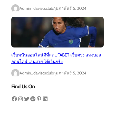
Admin_daviscsclub
กุมภาพันธ์ 5, 2024
เว็บพนันออนไลน์ดีที่สุดUFABET เว็บตรง แทงบอล
ออนไลน์ เล่นง่าย ได้เงินจริง
Admin_daviscsclub
กุมภาพันธ์ 5, 2024
Find Us On
Facebook
Instagram
Twitter
Spotify
Pinterest
LinkedIn