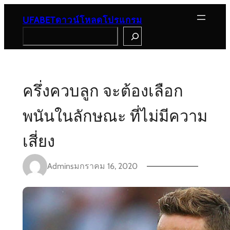
Skip
to
UFABETดาวน์โหลดโปรแกรม
content
Search
ครึ่งควบลูก จะต้องเลือก
พนันในลักษณะ ที่ไม่มีความ
เสี่ยง
Admins
มกราคม 16, 2020