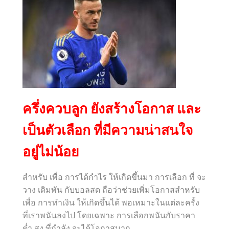
ครึ่งควบลูก ยังสร้างโอกาส และ
เป็นตัวเลือก ที่มีความน่าสนใจ
อยู่ไม่น้อย
สำหรับ เพื่อ การได้กำไร ให้เกิดขึ้นมา การเลือก ที่ จะ
วาง เดิมพัน กับบอลสด ถือว่าช่วยเพิ่มโอกาสสำหรับ
เพื่อ การทำเงิน ให้เกิดขึ้นได้ พอเหมาะในแต่ละครั้ง
ที่เราพนันลงไป โดยเฉพาะ การเลือกพนันกับราคา
ต่ำ สูง ที่กำลัง จะได้โอกาสมาก