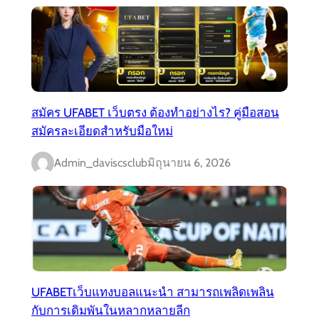
สมัคร UFABET เว็บตรง ต้องทำอย่างไร? คู่มือสอน
สมัครละเอียดสำหรับมือใหม่
Admin_daviscsclub
มิถุนายน 6, 2026
UFABETเว็บแทงบอลแนะนำ สามารถเพลิดเพลิน
กับการเดิมพันในหลากหลายลีก