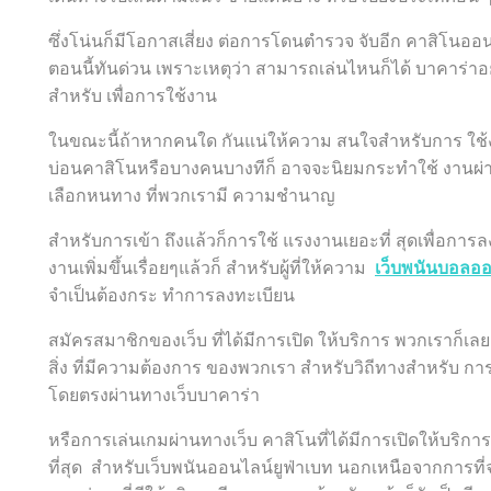
ซึ่งโน่นก็มีโอกาสเสี่ยง ต่อการโดนตำรวจ จับอีก คาสิโนออน
ตอนนี้ทันด่วน เพราะเหตุว่า สามารถเล่นไหนก็ได้ บาคาร่าอยู่
สำหรับ เพื่อการใช้งาน
ในขณะนี้ถ้าหากคนใด กันแน่ให้ความ สนใจสำหรับการ ใช้งา
บ่อนคาสิโนหรือบางคนบางทีก็ อาจจะนิยมกระทำใช้ งานผ่าน
เลือกหนทาง ที่พวกเรามี ความชำนาญ
สำหรับการเข้า ถึงแล้วก็การใช้ แรงงานเยอะที่ สุดเพื่อการ
งานเพิ่มขึ้นเรื่อยๆแล้วก็ สำหรับผู้ที่ให้ความ
เว็บพนันบอลออนไ
จำเป็นต้องกระ ทำการลงทะเบียน
สมัครสมาชิกของเว็บ ที่ได้มีการเปิด ให้บริการ พวกเราก
สิ่ง ที่มีความต้องการ ของพวกเรา สำหรับวิถีทางสำหรับ ก
โดยตรงผ่านทางเว็บบาคาร่า
หรือการเล่นเกมผ่านทางเว็บ คาสิโนที่ได้มีการเปิดให้บริการ
ที่สุด สำหรับเว็บพนันออนไลน์ยูฟ่าเบท นอกเหนือจากการ