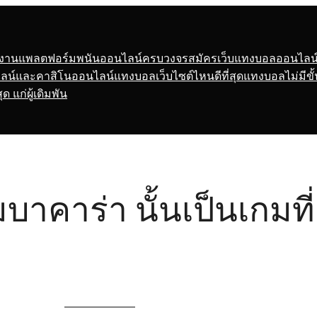
ใช้งานแพลตฟอร์มพนันออนไลน์ครบวงจร
สมัครเว็บแทงบอลออนไลน์ 
นไลน์และคาสิโนออนไลน์
แทงบอลเว็บไซต์ไหนดีที่สุด
แทงบอลไม่มีขั
 แก่ผู้เดิมพัน
าคาร่า นั้นเป็นเกมที่