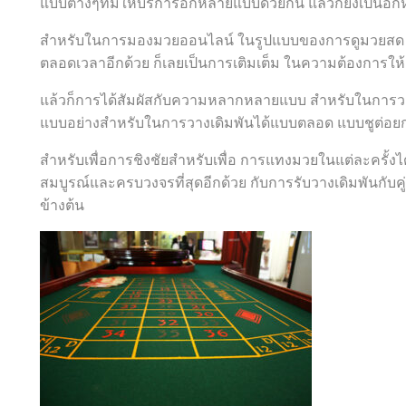
แบบต่างๆที่มีให้บริการอีกหลายแบบด้วยกัน แล้วก็ยังเป็นอี
สำหรับในการมองมวยออนไลน์ ในรูปแบบของการดูมวยสด ออนไ
ตลอดเวลาอีกด้วย ก็เลยเป็นการเติมเต็ม ในความต้องการให้กั
แล้วก็การได้สัมผัสกับความหลากหลายแบบ สำหรับในการวางเด
แบบอย่างสำหรับในการวางเดิมพันได้แบบตลอด แบบชูต่อยกกับค
สำหรับเพื่อการชิงชัยสำหรับเพื่อ การแทงมวยในแต่ละครั้งไ
สมบูรณ์และครบวงจรที่สุดอีกด้วย กับการรับวางเดิมพันกับคู่ม
ข้างต้น