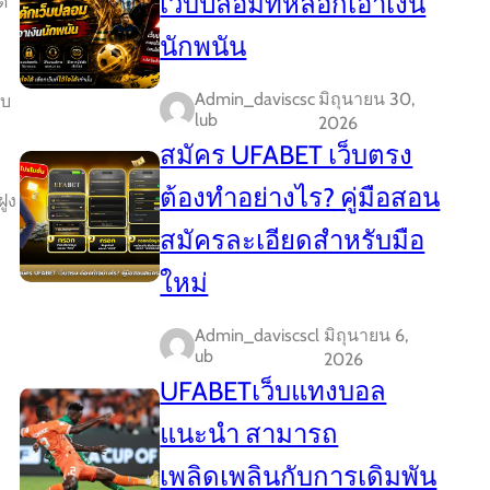
เว็บปลอมที่หลอกเอาเงิน
้
นักพนัน
Admin_daviscsc
มิถุนายน 30,
็บ
Lub
2026
สมัคร UFABET เว็บตรง
ต้องทำอย่างไร? คู่มือสอน
ฝูง
สมัครละเอียดสำหรับมือ
ใหม่
Admin_daviscscl
มิถุนายน 6,
Ub
2026
UFABETเว็บแทงบอล
แนะนำ สามารถ
เพลิดเพลินกับการเดิมพัน