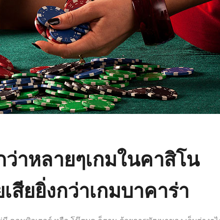
่งกว่าหลายๆเกมในคาสิโน
ยเสียยิ่งกว่าเกมบาคาร่า