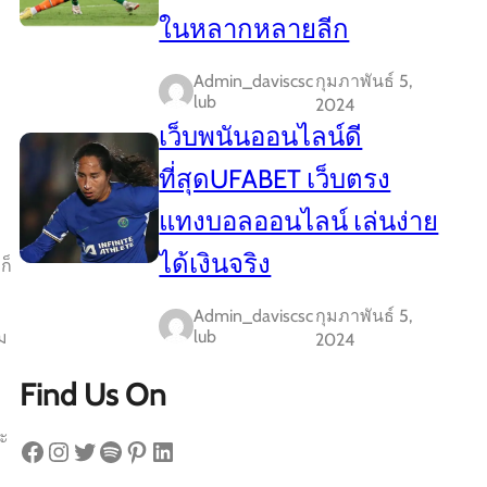
ในหลากหลายลีก
Admin_daviscsc
กุมภาพันธ์ 5,
Lub
2024
เว็บพนันออนไลน์ดี
ถ
ที่สุดUFABET เว็บตรง
แทงบอลออนไลน์ เล่นง่าย
ได้เงินจริง
ก็
Admin_daviscsc
กุมภาพันธ์ 5,
Lub
ม
2024
Find Us On
อะ
Facebook
Instagram
Twitter
Spotify
Pinterest
LinkedIn