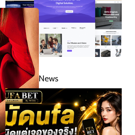
Trending News