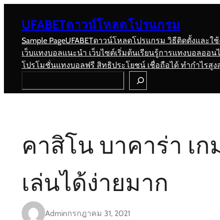
Skip
to
UFABETดาวน์โหลดโปรแกรม
content
Sample Page
UFABETดาวน์โหลดโปรแกรม วิธีติดตั้งและ
เว็บแทงบอลแนะนำ เว็บไซต์เริ่มต้นเรียนรู้การแทงบอลออ
โปรโมชั่นแทงบอลฟรี สิทธิประโยชน์ เชื่อถือได้ ทำกำไรสูงสุด
Search
คาสิโน บาคาร่า เกมบ
เล่นได้ง่ายมาก
Admin
กรกฎาคม 31, 2021