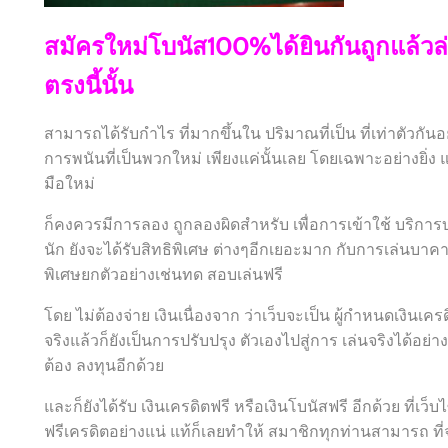
สมัครใหม่โบนัส100%ได้ยินกันถูกแล้วล่
ตรงนี้นั้น
สามารถได้รับกำไร ที่มากขึ้นใน ปริมาณที่เป็น ที่เท่าตัวกันอย
การพนันที่เป็นพวกใหม่ เพียงแค่นั้นเลย โดยเฉพาะอย่างยิ่ง 
มือใหม่
ก็คงควรมีการลอง ถูกลองผิดสำหรับ เพื่อการเข้าใช้ บริกา
นัก ยังจะได้รับสิทธิพิเศษ ต่างๆอีกเยอะมาก กับการเล่นบาคา
พิเศษยกตัวอย่างเช่นทด สอบเล่นฟรี
โดย ไม่ต้องจ่าย เงินเนื่องจาก ว่าเว็บจะเป็น ผู้กำหนดเงินเ
จริงแล้วก็ยังเป็นการปรับปรุง ตัวเองไปสู่การ เล่นจริงได้อ
ต้อง ลงทุนอีกด้วย
และก็ยังได้รับ เงินเครดิตฟรี หรือเงินโบนัสฟรี อีกด้วย ที่เว็
ฟรีเครดิตอย่างแน่ แท้ก็เลยทำให้ สมาชิกทุกท่านสามารถ ที