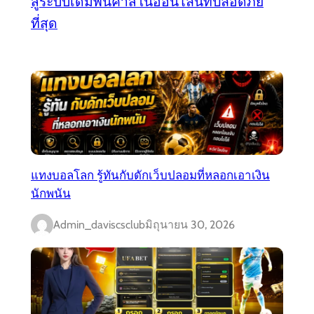
สู่ระบบเดิมพันคาสิโนออนไลน์ที่ปลอดภัย
ที่สุด
แทงบอลโลก รู้ทันกับดักเว็บปลอมที่หลอกเอาเงิน
นักพนัน
Admin_daviscsclub
มิถุนายน 30, 2026