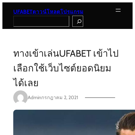
Skip
to
UFABETดาวน์โหลดโปรแกรม
content
Search
ทางเข้าเล่นUFABET เข้าไป
เลือกใช้เว็บไซต์ยอดนิยม
ได้เลย
Admin
กรกฎาคม 2, 2021