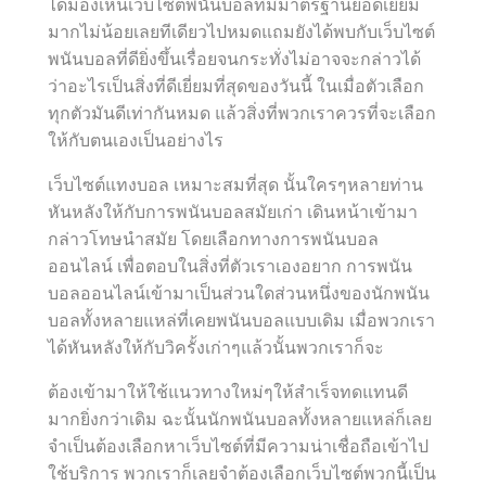
ได้มองเห็นเว็บไซต์พนันบอลที่มีมาตรฐานยอดเยี่ยม
มากไม่น้อยเลยทีเดียวไปหมดแถมยังได้พบกับเว็บไซต์
พนันบอลที่ดียิ่งขึ้นเรื่อยจนกระทั่งไม่อาจจะกล่าวได้
ว่าอะไรเป็นสิ่งที่ดีเยี่ยมที่สุดของวันนี้ ในเมื่อตัวเลือก
ทุกตัวมันดีเท่ากันหมด แล้วสิ่งที่พวกเราควรที่จะเลือก
ให้กับตนเองเป็นอย่างไร
เว็บไซต์แทงบอล เหมาะสมที่สุด นั้นใครๆหลายท่าน
หันหลังให้กับการพนันบอลสมัยเก่า เดินหน้าเข้ามา
กล่าวโทษนำสมัย โดยเลือกทางการพนันบอล
ออนไลน์ เพื่อตอบในสิ่งที่ตัวเราเองอยาก การพนัน
บอลออนไลน์เข้ามาเป็นส่วนใดส่วนหนึ่งของนักพนัน
บอลทั้งหลายแหล่ที่เคยพนันบอลแบบเดิม เมื่อพวกเรา
ได้หันหลังให้กับวิครั้งเก่าๆแล้วนั้นพวกเราก็จะ
ต้องเข้ามาให้ใช้แนวทางใหม่ๆให้สำเร็จทดแทนดี
มากยิ่งกว่าเดิม ฉะนั้นนักพนันบอลทั้งหลายแหล่ก็เลย
จำเป็นต้องเลือกหาเว็บไซต์ที่มีความน่าเชื่อถือเข้าไป
ใช้บริการ พวกเราก็เลยจำต้องเลือกเว็บไซต์พวกนี้เป็น