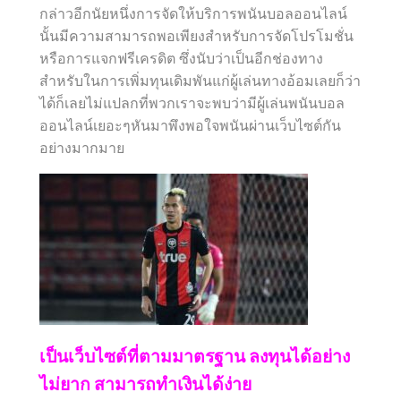
กล่าวอีกนัยหนึ่งการจัดให้บริการพนันบอลออนไลน์
นั้นมีความสามารถพอเพียงสำหรับการจัดโปรโมชั่น
หรือการแจกฟรีเครดิต ซึ่งนับว่าเป็นอีกช่องทาง
สำหรับในการเพิ่มทุนเดิมพันแก่ผู้เล่นทางอ้อมเลยก็ว่า
ได้ก็เลยไม่แปลกที่พวกเราจะพบว่ามีผู้เล่นพนันบอล
ออนไลน์เยอะๆหันมาพึงพอใจพนันผ่านเว็บไซต์กัน
อย่างมากมาย
เป็นเว็บไซต์ที่ตามมาตรฐาน ลงทุนได้อย่าง
ไม่ยาก สามารถทำเงินได้ง่าย