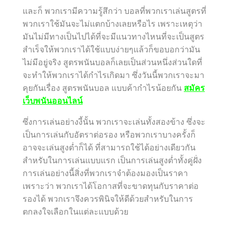
และก็ พวกเรามีความรู้สึกว่า บอลที่พวกเราเล่นสูตรที่
พวกเราใช้มันจะไม่แตกบ้างเลยหรือไร เพราะเหตุว่า
มันไม่มีทางเป็นไปได้ที่จะมีแนวทางไหนที่จะเป็นสูตร
สำเร็จให้พวกเราได้ใช้แบบง่ายๆแล้วก็ขอบอกว่ามัน
ไม่มีอยู่จริง สูตรพนันบอลก็เลยเป็นส่วนหนึ่งส่วนใดที่
จะทำให้พวกเราได้กำไรเกิดมา ซึ่งวันนี้พวกเราจะมา
คุยกันเรื่อง สูตรพนันบอล แบบค้ากำไรน้อยกัน
สมัคร
เว็บพนันออนไลน์
ซึ่งการเล่นอย่างงี้นั้น พวกเราจะเล่นทั้งสองข้าง ซึ่งจะ
เป็นการเล่นกับอัตราต่อรอง หรือพวกเราบางครั้งก็
อาจจะเล่นสูงต่ำก็ได้ ที่สามารถใช้ได้อย่างเดียวกัน
สำหรับในการเล่นแบบแรก เป็นการเล่นสูงต่ำทั้งคู่ฝั่ง
การเล่นอย่างนี้สิ่งที่พวกเราจำต้องมองเป็นราคา
เพราะว่า พวกเราได้โอกาสที่จะขาดทุนกับราคาต่อ
รองได้ พวกเราจึงควรพินิจให้ดีด้วยสำหรับในการ
ตกลงใจเลือกในแต่ละแบบด้วย