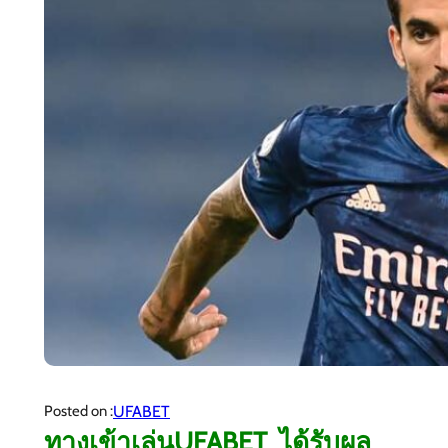
UFABET
Posted on :
ทางเข้าเล่นUFABET ได้รับผล