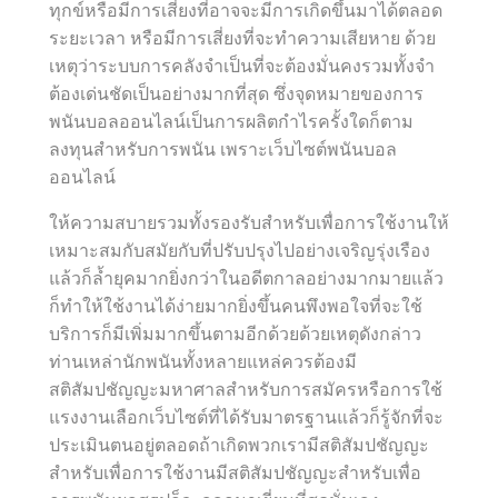
ทุกข์หรือมีการเสี่ยงที่อาจจะมีการเกิดขึ้นมาได้ตลอด
ระยะเวลา หรือมีการเสี่ยงที่จะทำความเสียหาย ด้วย
เหตุว่าระบบการคลังจำเป็นที่จะต้องมั่นคงรวมทั้งจำ
ต้องเด่นชัดเป็นอย่างมากที่สุด ซึ่งจุดหมายของการ
พนันบอลออนไลน์เป็นการผลิตกำไรครั้งใดก็ตาม
ลงทุนสำหรับการพนัน เพราะเว็บไซต์พนันบอล
ออนไลน์
ให้ความสบายรวมทั้งรองรับสำหรับเพื่อการใช้งานให้
เหมาะสมกับสมัยกับที่ปรับปรุงไปอย่างเจริญรุ่งเรือง
แล้วก็ล้ำยุคมากยิ่งกว่าในอดีตกาลอย่างมากมายแล้ว
ก็ทำให้ใช้งานได้ง่ายมากยิ่งขึ้นคนพึงพอใจที่จะใช้
บริการก็มีเพิ่มมากขึ้นตามอีกด้วยด้วยเหตุดังกล่าว
ท่านเหล่านักพนันทั้งหลายแหล่ควรต้องมี
สติสัมปชัญญะมหาศาลสำหรับการสมัครหรือการใช้
แรงงานเลือกเว็บไซต์ที่ได้รับมาตรฐานแล้วก็รู้จักที่จะ
ประเมินตนอยู่ตลอดถ้าเกิดพวกเรามีสติสัมปชัญญะ
สำหรับเพื่อการใช้งานมีสติสัมปชัญญะสำหรับเพื่อ