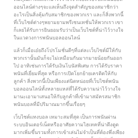
ออนไลน์ต่างๆจะแลเห็นถึงจุดสำคัญของสมาชิกว่า
อะไรเป็นสิ่งคุ้มกับสมาชิกของพวกเรา และก็สิ่งพวกนี้
ที่เว็บไซต์ต่างๆพยามยามพรีเซนเทชั่นให้พวกเรา เขา
ก็เลยได้รับการยินยอมรับว่าเป็นเว็บไซต์ที่น่าไว้วางใจ
ในแวดวงการพนันบอลออนไลน์
แล้วก็เมื่อเอ๋ยถึงโปรโมชั่นดีๆที่แต่ละเว็บไซต์มีให้กับ
พวกเรานั้นมันก็จะไม่เหมือนกันมากมายน้อยกันออก
ไป อาทิเช่นการได้รับเงินโบนัสพิเศษ การได้รับราคา
พนันที่เยี่ยมที่สุด หรือการเปิดโยกย้ายเครดิตให้กับ
ลูกค้า สิ่งพวกนี้เป็นเพียงแต่นิดหน่อยที่เว็บไซต์พนัน
บอลออนไลน์ทั้งหลายแหล่ที่ได้รับความน่าไว้วางใจ
มานะเอามาเสนอให้กับลูกค้าที่เข้ามาสมัครสมาชิก
พนันบอลที่มีปริมาณมากขึ้นเรื่อยๆ
เว็บไซต์แทงบอล เหมาะสมที่สุด เป็นการพนันผ่าน
ระบบอินเตอร์เน็ตหรืออาศัยความไฮเทคที่น่าดึงดูด
มากเพิ่มขึ้นรวมทั้งการเข้าเล่นไม่จำเป็นที่ต้องพึ่งเพียง