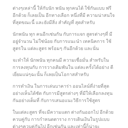
ต่างๆเหล่านี้ ให้กับนัก พนัน ทุกคนได้ ใช้กันแบบ ฟรี
อีกด้วย ก็เลยเป็น อีกทางเลือก หนึ่งที่มี ความน่าสนใจ
ที่สุดขณะนี้ และยังมีสิ่ง สำคัญที่ สุดสำหรับ
นักพนัน ทุก คนอีกเช่นกัน กับการแจก สูตรต่างๆที่ มี
อยู่จำนวน ไม่ใช่น้อย กับการแนะนำ เทคนิคการ ใช้
สูตรใน แต่ละสูตร พร้อมๆ กันอีกด้วย และนั่น
จะทำให้ นักพนัน ทุกคนมี ความเชื่อมั่น สำหรับใน
การลงทุนกับ การวางเดิมพันใน แต่ละครั้งได้อย่าง ดี
เยี่ยมแน่ๆ
ฉะนั้น ก็เลยเป็นโอกาสสำหรับ
การทำเงิน ในการเล่นบาคาร่า ออนไลน์ที่ง่ายที่สุด
อย่างเห็นได้ชัด กับการมีสูตรต่างๆ ที่มีให้เลือกลงทุน
กันอย่างเต็มที่ กับการเสนอแนะวิธีการใช้สูตร
ในแต่ละสูตร ที่จะมีความแตก ต่างกันออกไป อีกด้วย
ควบคู่กับ การกำหนดตาราง การเดินเงินในรูปแบบ
ต่างๆควบคู่กันไป อีกเช่นกัน และเท่านี้ก็น่าจะ