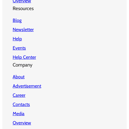
Overview
Resources
Blog
Newsletter
Help
Events
Help Center
Company
About
Advertisement
Career
Contacts
Media
Overview