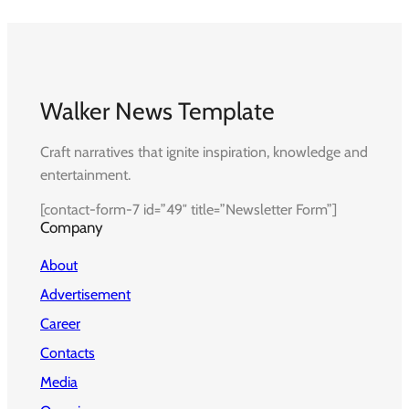
Walker News Template
Craft narratives that ignite inspiration, knowledge and
entertainment.
[contact-form-7 id=”49″ title=”Newsletter Form”]
Company
About
Advertisement
Career
Contacts
Media