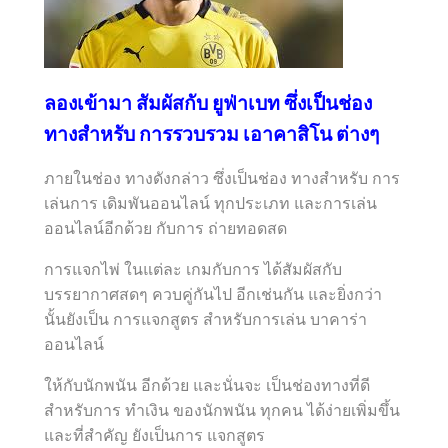
ลองเข้ามา สัมผัสกับ ยูฟ่าเบท ซึ่งเป็นช่อง
ทางสำหรับ การรวบรวม เอาคาสิโน ต่างๆ
ภายในช่อง ทางดังกล่าว ซึ่งเป็นช่อง ทางสำหรับ การ
เล่นการ เดิมพันออนไลน์ ทุกประเภท และการเล่น
ออนไลน์อีกด้วย กับการ ถ่ายทอดสด
การแจกไพ่ ในแต่ละ เกมกับการ ได้สัมผัสกับ
บรรยากาศสดๆ ควบคู่กันไป อีกเช่นกัน และยิ่งกว่า
นั้นยังเป็น การแจกสูตร สำหรับการเล่น บาคาร่า
ออนไลน์
ให้กับนักพนัน อีกด้วย และนั่นจะ เป็นช่องทางที่ดี
สำหรับการ ทำเงิน ของนักพนัน ทุกคน ได้ง่ายเพิ่มขึ้น
และที่สำคัญ ยังเป็นการ แจกสูตร