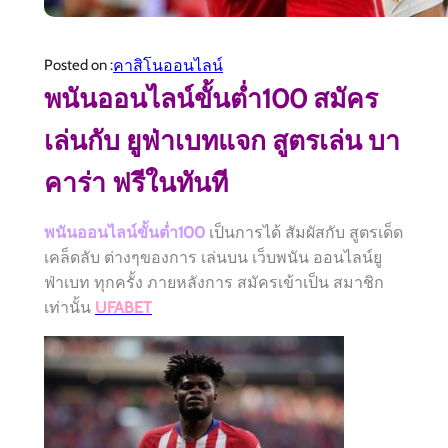
คาสิโนออนไลน์
Posted on :
พนันออนไลน์ขั้นต่ำ100 สมัคร
เล่นกับ ยูฟ่าเบทแจก สูตรเล่น บา
คาร่า ฟรีในทันที
พนันออนไลน์ขั้นต่ำ100
เป็นการได้ สัมผัสกับ สูตรเด็ด
เคล็ดลับ ต่างๆของการ เล่นบน เว็บพนัน ออนไลน์ยู
ฟ่าเบท ทุกครั้ง ภายหลังการ สมัครเข้าเป็น สมาชิก
เท่านั้น
UFABET