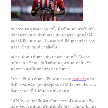
กับการแจก สูตรต่างๆพวกนี้ เพื่อเป็นแนว ทางในการ
สร้างความ แม่นยำ กับการเล่น บาคาร่า ทุกครั้งได้
อย่างดีเยี่ยมแน่นอน
เป็นจังหวะที่ ดีกับการสร้าง การ
บรรลุ เป้าหมายได้ ง่ายยิ่งขึ้น
อย่างแน่นอน กับการเล่น บาคาร่าทุกครั้ง กับการ
สมัคร สมาชิกกับ เว็บไซต์พนัน ยูฟ่าเบทเท่านั้น ซึ่ง
นอกจาก จะเป็นช่องทาง สำหรับการ
รับวางเดิมพัน กับการเดิม พันประเภท
บาคาร่า
แล้ว
ยังมี การคิดค้น สูตรต่างๆและ ยังได้เป็น การนำเสนอ
สิ่งต่างๆพวกนี้ ให้กับนัก พนัน ทุกคน
ได้ใช้กัน แบบฟรีอีกด้วย กับการดาวน์โหลด และติด
ตั้ง อุปกรณ์ พนันออนไลน์ขั้นต่ำ100 ของนักพนัน เอง