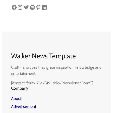
Facebook
Instagram
Twitter
Spotify
Pinterest
LinkedIn
Walker News Template
Craft narratives that ignite inspiration, knowledge and
entertainment.
[contact-form-7 id=”49″ title=”Newsletter Form”]
Company
About
Advertisement