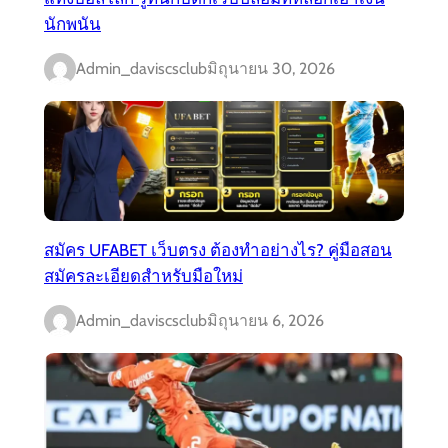
นักพนัน
Admin_daviscsclub
มิถุนายน 30, 2026
สมัคร UFABET เว็บตรง ต้องทำอย่างไร? คู่มือสอน
สมัครละเอียดสำหรับมือใหม่
Admin_daviscsclub
มิถุนายน 6, 2026