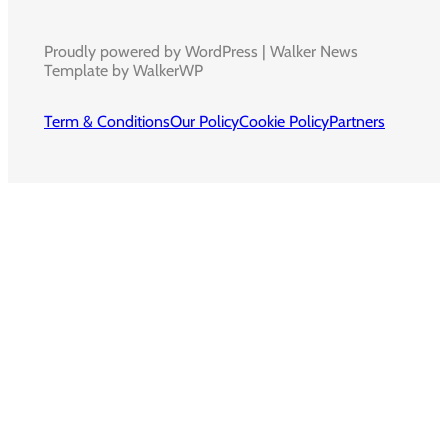
Proudly powered by WordPress | Walker News
Template by WalkerWP
Term & Conditions
Our Policy
Cookie Policy
Partners