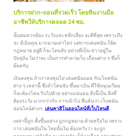
บริการฝาก-ถอนที่รวดเร็ว โดยทีมงานมือ
อาชีพให้บริการตลอด 24 ชม.
นั้นสมควรต้อง ระวังและหลีกเลี่ยง จะดีที่สุด
เพราะถึง
จะ มีเงินทุน มากมายเท่าไหร่ แต่การเล่นพนัน ก็ผิด
กฎหมาย อยู่ดี ก็จะโดนจับ อย่างที่เป็น ข่าวอยู่ใน
ปัจจุบัน ไม่ว่าจะ เป็นการทำลายเว็บ เถื่อนต่าง ๆ ซึ่งก็
มีผลกับ
เงินลงทุน ถ้าเราลงทุนไป เล่นพนันบอล กับเว็บพนัน
ต่าง ๆ เหล่านี้ ซึ่งถ้าโดนจับ ขึ้นมาเงิน ที่ใช้หมุนเวียน
ก็จะต้องโดน ริบไปด้วย อย่างแน่นอน สิ่งนี้เป็น สิ่งที่
ต้องระวัง มากกว่ากับ การเข้าไป สืบค้นว่า เว็บพนัน
ออนไลน์
ต่าง
ๆ
เล่นคาสิโนออนไลน์ที่เว็บไหนดี
เหล่านี้ถูก ตั้งขึ้นอย่าง ถูกกฎหมาย ด้วยหรือไม่ เพราะ
การ เล่นพนันใน ไทยนั้นไม่ ต้องหวังว่า จะถูก