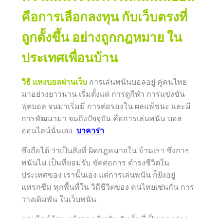
คือการเลือกลงทุน กับเว็บตรงที่
ถูกตั้งขึ้น อย่างถูกกฎหมาย ใน
ประเทศเพื่อนบ้าน
วิธี แทงบอลผ่านเว็บ
การเล่นพนันบอลอยู่ คู่คนไทย
มาอย่างยาวนาน เริ่มตั้งแต่ การดูกีฬา การแข่งขัน
ฟุตบอล จนมาเริ่มมี การต่อรองใน ผลแพ้ชนะ และมี
การพัฒนามา จนถึงปัจจุบัน คือการเล่นพนัน บอล
ออนไลน์นั่นเอง
บาคาร่า
ซึ่งถือได้ ว่าเป็นสิ่งที่ ผิดกฎหมายใน บ้านเรา ซึ่งการ
พนันไม่ เป็นที่ยอมรับ ขัดต่อการ ดำรงชีวิตใน
ประเทศของ เรานั้นเอง แต่การเล่นพนัน ก็ยังอยู่
แทรกซึม ทุกพื้นที่ใน วิถีชีวิตของ คนไทยเช่นกัน
การ
วางเดิมพัน ในเว็บพนัน