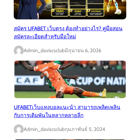
สมัคร UFABET เว็บตรง ต้องทำอย่างไร? คู่มือสอน
สมัครละเอียดสำหรับมือใหม่
Admin_daviscsclub
มิถุนายน 6, 2026
UFABETเว็บแทงบอลแนะนำ สามารถเพลิดเพลิน
กับการเดิมพันในหลากหลายลีก
Admin_daviscsclub
กุมภาพันธ์ 5, 2024