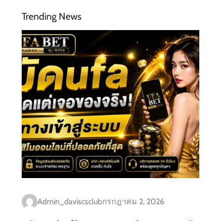
Trending News
Admin_daviscsclub
กรกฎาคม 2, 2026