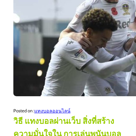
แทงบอลออนไลน์
Posted on :
วิธี แทงบอลผ่านเว็บ สิ่งที่สร้าง
ความมั่นใจใน การเล่นพนันบอล