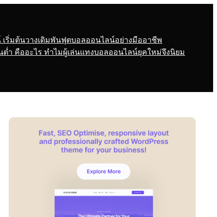
เริ่มต้นวางเดิมพันฟุตบอลออนไลน์อย่างมืออาชีพ
้นต่ำ คืออะไร ทำไมผู้เล่นแทงบอลออนไลน์ยุคใหม่จึงนิยม