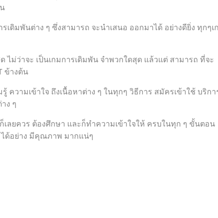
็น
ารเดิมพันต่าง ๆ ซึ่งสามารถ จะนำเสนอ ออกมาได้ อย่างดียิ่ง ทุกๆเ
สุด ไม่ว่าจะ เป็นเกมการเดิมพัน จำพวกใดสุด แล้วแต่ สามารถ ที่จะ
 ข้างต้น
มรู้ ความเข้าใจ ถึงเนื้อหาต่าง ๆ ในทุกๆ วิธีการ สมัครเข้าใช้ บริกา
่าง ๆ
ี้ ก็เลยควร ต้องศึกษา และก็ทำความเข้าใจให้ ครบในทุก ๆ ขั้นตอน
 ได้อย่าง มีคุณภาพ มากแน่ๆ