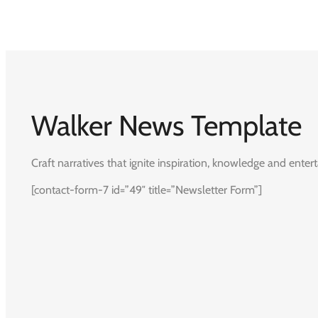
Walker News Template
Craft narratives that ignite inspiration, knowledge and enter
[contact-form-7 id=”49″ title=”Newsletter Form”]