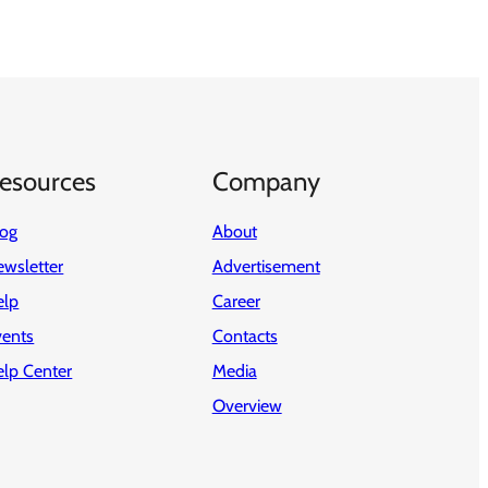
esources
Company
log
About
wsletter
Advertisement
elp
Career
vents
Contacts
elp Center
Media
Overview