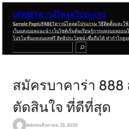
Skip
to
UFABETดาวน์โหลดโปรแกรม
content
Sample Page
UFABETดาวน์โหลดโปรแกรม วิธีติดตั้งและ
เว็บแทงบอลแนะนำ เว็บไซต์เริ่มต้นเรียนรู้การแทงบอลออ
โปรโมชั่นแทงบอลฟรี สิทธิประโยชน์ เชื่อถือได้ ทำกำไรสูงสุด
Search
สมัครบาคาร่า 888 
ตัดสินใจ ที่ดีที่สุด
Admins
สิงหาคม 23, 2020