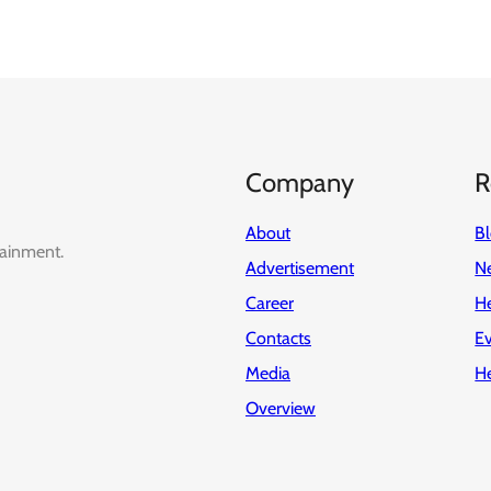
Company
R
About
B
tainment.
Advertisement
Ne
Career
H
Contacts
E
Media
H
Overview