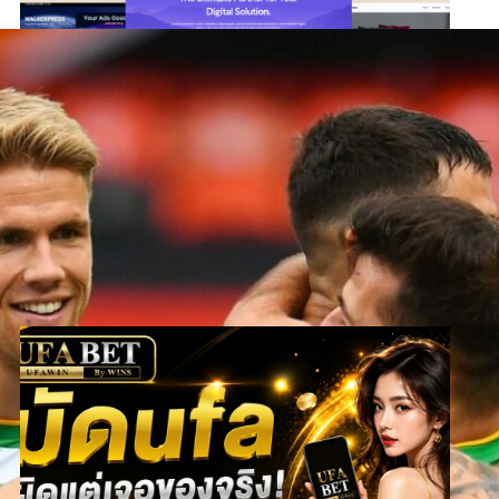
Trending News