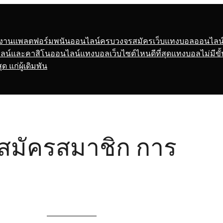
ใช้งานแพลตฟอร์มพนันออนไลน์ครบวงจร
สมัครเว็บแทงบอลออนไลน์ 
นไลน์และคาสิโนออนไลน์
แทงบอลเว็บไซต์ไหนดีที่สุด
แทงบอลไม่มีขั
 แก่ผู้เดิมพัน
สมัครสมาชิก การ