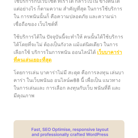
ใช้บริการกับเว็บไซต์ ที่เราได้ กล่าวไปใน ข้างต้นได้
แต่อย่างไร ก็ตามความ สำคัญที่สุด ในการใช้บริการ
ใน การพนันนั้นก็ คือความปลอดภัย และความน่า
เชื่อถือของ เว็บไซต์ที่
ใช้บริการได้ใน ปัจจุบันนี้จะทำให้ คนนั้นได้ใช้บริการ
ได้โดยที่จะไม่ ต้องเป็นกังวล แม้แต่นิดเดียว ในการ
เลือกใช้ บริการในการพนัน ออนไลน์ได้
เว็บบาคาร่า
ที่คนเล่นเยอะที่สุด
โดยการเล่น บาคาร่าไม่มี สะดุด คือการลงทุน เล่นบา
คาร่า ในเว็บพนันอ อนไลน์w88 นี้ เพื่อเป็น แนวทาง
ในการเล่นและ การเลือก ลงทุนกับเว็บ พนันที่ดี และ
มีคุณภาพ