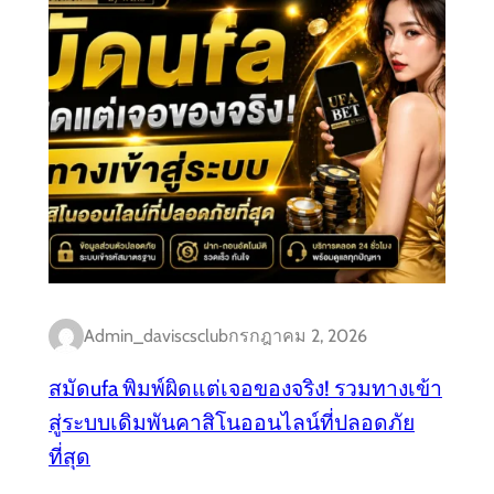
Admin_daviscsclub
กรกฎาคม 2, 2026
สมัดufa พิมพ์ผิดแต่เจอของจริง! รวมทางเข้า
สู่ระบบเดิมพันคาสิโนออนไลน์ที่ปลอดภัย
ที่สุด