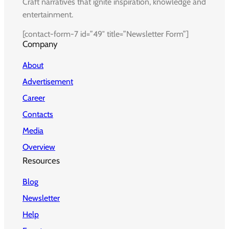
Craft narratives that ignite inspiration, knowledge and
entertainment.
[contact-form-7 id=”49″ title=”Newsletter Form”]
Company
About
Advertisement
Career
Contacts
Media
Overview
Resources
Blog
Newsletter
Help