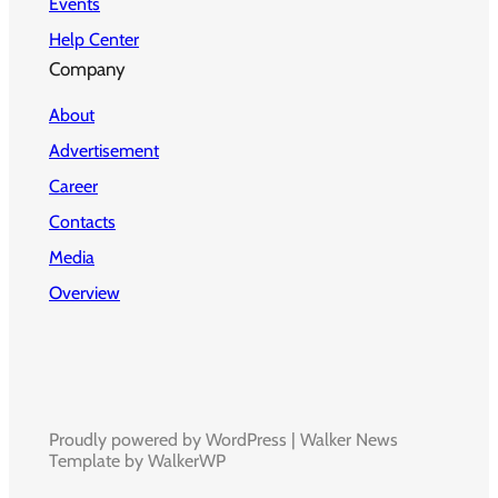
Events
Help Center
Company
About
Advertisement
Career
Contacts
Media
Overview
Proudly powered by WordPress | Walker News
Template by WalkerWP