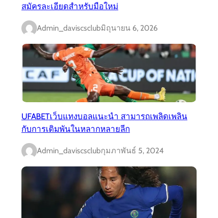
สมัครละเอียดสำหรับมือใหม่
Admin_daviscsclub
มิถุนายน 6, 2026
UFABETเว็บแทงบอลแนะนำ สามารถเพลิดเพลิน
กับการเดิมพันในหลากหลายลีก
Admin_daviscsclub
กุมภาพันธ์ 5, 2024