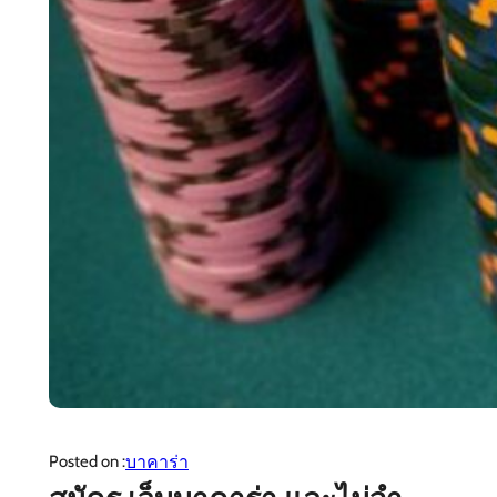
บาคาร่า
Posted on :