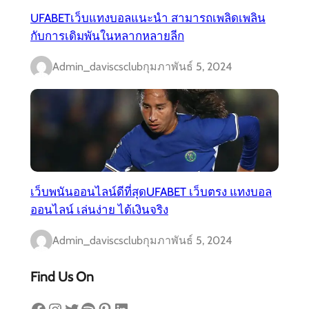
UFABETเว็บแทงบอลแนะนำ สามารถเพลิดเพลิน
กับการเดิมพันในหลากหลายลีก
Admin_daviscsclub
กุมภาพันธ์ 5, 2024
เว็บพนันออนไลน์ดีที่สุดUFABET เว็บตรง แทงบอล
ออนไลน์ เล่นง่าย ได้เงินจริง
Admin_daviscsclub
กุมภาพันธ์ 5, 2024
Find Us On
Facebook
Instagram
Twitter
Spotify
Pinterest
LinkedIn