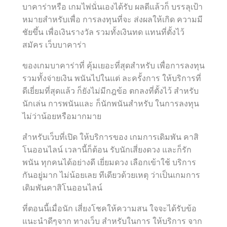
บาคาร่าหรือ เกมไพ่นั่นเองได้รับ ผลดีแล้วก็ บรรลุเป้า
หมายสำหรับเพื่อ การลงทุนที่จะ ส่งผลให้เกิด ความมี
ชัยขึ้น เพื่อเงินรางวัล รวมทั้งเงินทด แทนที่ตั้งไว้
สมัคร เว็บบาคาร่า
ของเกมบาคาร่าที่ คุ้มเยอะที่สุดสำหรับ เพื่อการลงทุน
รวมทั้งจ่ายเงิน พนันไปในแต่ ละครั้งการ ให้บริการที่
ดีเยี่ยมที่สุดแล้ว ก็ยังไม่มีกฎข้อ ตกลงที่ตั้งไว้ สำหรับ
นักเล่น การพนันและ ก็นักพนันสำหรับ ในการลงทุน
ไม่ว่าน้อยหรือมากมาย
สำหรับเว็บที่เปิด ให้บริการของ เกมการเดิมพัน คาสิ
โนออนไลน์ เวลานี้ก็ต้อน รับนักเสี่ยงดวง และก็รัก
พนัน ทุกคนได้อย่างดี เยี่ยมดวง เลือกเข้าใช้ บริการ
กันอยู่มาก ไม่น้อยเลย ทีเดียวด้วยเหตุ ว่าเป็นเกมการ
เดิมพันคาสิโนออนไลน์
ที่ตอนนี้เมื่อนัก เสี่ยงโชคให้ความสน ใจจะได้รับข้อ
แนะนำดีๆจาก ทางเว็บ สำหรับในการ ให้บริการ จาก