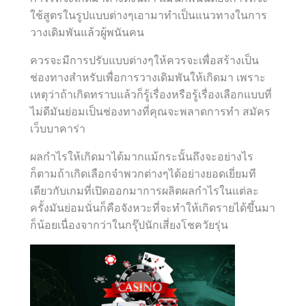
ใช้สูตรในรูปแบบต่างๆเอามาทำเป็นแนวทางในการ
วางเดิมพันแล้วผู้พนันคน
ควรจะมีการปรับแบบต่างๆให้ควรจะเพื่อสร้างเป็น
ช่องทางสำหรับเพื่อการวางเดิมพันให้เกิดมา เพราะ
เหตุว่าถ้าเกิดทราบแล้วก็รู้เรื่องหรือรู้เรื่องเลือกแบบที่
ไม่ดีมันย่อมเป็นช่องทางที่คุณจะพลาดการทำ สมัคร
เว็บบาคาร่า
ผลกำไรให้เกิดมาได้มากแม้กระนั้นถึงจะอย่างไร
ก็ตามถ้าเกิดเลือกจำพวกต่างๆได้อย่างยอดเยี่ยมที
เดียวกับเกมที่เปิดออกมาการผลิตผลกำไรในแต่ละ
ครั้งมันย่อมนั่นก็คือจังหวะที่จะทำให้เกิดรายได้ขึ้นมา
ก็น้อยเนื่องจากว่าในกรุ๊ปนักเสี่ยงโชควัยรุ่น