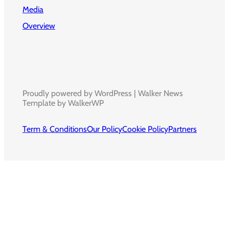
Media
Overview
Proudly powered by WordPress | Walker News
Template by WalkerWP
Term & Conditions
Our Policy
Cookie Policy
Partners