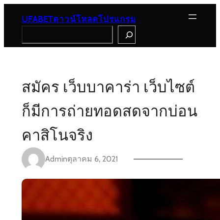
Skip
to
UFABETดาวน์โหลดโปรแกรม
content
Search
สมัคร เว็บบาคาร่า เว็บไซต์
ก็มีการถ่ายทอดสดจากบ่อน
คาสิโนจริง
Admin
ตุลาคม 6, 2021