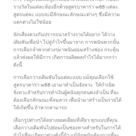
รางวัลในแต่ละห้องอีกด้วยสูตรบาคาร่า w88 แต่ละ
สูตรแต่ละ แบบจะมีลักษณะลักษณะต่างๆ ซึ่งมีความ
แตกต่างไม่ใช่น้อย
นักเสี่ยงดวงกันปรารถนาสร้างรายได้อยาก ได้วาง
เดิมพันเพื่อนำ ไปสู่กำไรขึ้นมาจาก การพนันพวกนั้น
การเลือกจำพวกต่างๆมาพนันย่อมสร้างช่อง กระตุ้น
แล้วส่งผลให้มีการ เกิดการผลิตผลกำไรได้มากกว่า
ดังนี้
การเลือกวางเดิมพันในแต่ละแบบ แม้คุณเลือกใช้
สูตรบาคาร่า w88 เอามาทำเป็นจังหวะ ให้กำเนิด
จังหวะสำหรับการทำเงินผู้พนันทุกคนคงจำเป็น ที่จะ
ต้องเลือกลักษณะที่สมควร เพื่อนำมาสร้างเป็นรายได้
ให้เกิดขึ้น ถ้าหากสามารถ
เลือกรูปต่างๆได้อย่างยอดเยี่ยมทีเดียว ทุกแบบที่คุณ
เลือกวางเดิมพันไปย่อมเป็นช่องทางสำหรับในการได้
กำไรที่จะเกิดมาต่างดังนี้ถ้า แม้นักพนันต้องการที่จะ