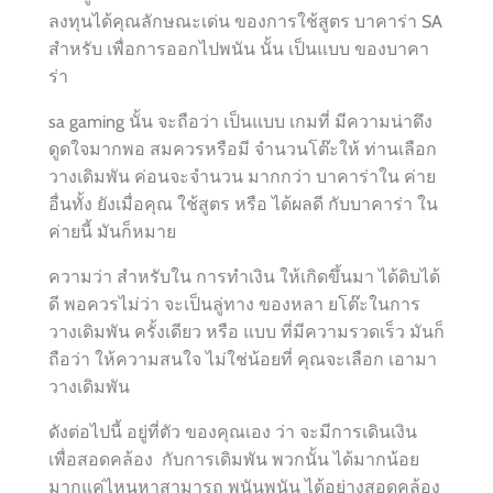
ลงทุนได้คุณลักษณะเด่น ของการใช้สูตร บาคาร่า SA
สำหรับ เพื่อการออกไปพนัน นั้น เป็นแบบ ของบาคา
ร่า
sa gaming นั้น จะถือว่า เป็นแบบ เกมที่ มีความน่าดึง
ดูดใจมากพอ สมควรหรือมี จำนวนโต๊ะให้ ท่านเลือก
วางเดิมพัน ค่อนจะจำนวน มากกว่า บาคาร่าใน ค่าย
อื่นทั้ง ยังเมื่อคุณ ใช้สูตร หรือ ได้ผลดี กับบาคาร่า ใน
ค่ายนี้ มันก็หมาย
ความว่า สำหรับใน การทำเงิน ให้เกิดขึ้นมา ได้ดิบได้
ดี พอควรไม่ว่า จะเป็นลู่ทาง ของหลา ยโต๊ะในการ
วางเดิมพัน ครั้งเดียว หรือ แบบ ที่มีความรวดเร็ว มันก็
ถือว่า ให้ความสนใจ ไม่ใช่น้อยที่ คุณจะเลือก เอามา
วางเดิมพัน
ดังต่อไปนี้ อยู่ที่ตัว ของคุณเอง ว่า จะมีการเดินเงิน
เพื่อสอดคล้อง กับการเดิมพัน พวกนั้น ได้มากน้อย
มากแค่ไหนหาสามารถ พนันพนัน ได้อย่างสอดคล้อง