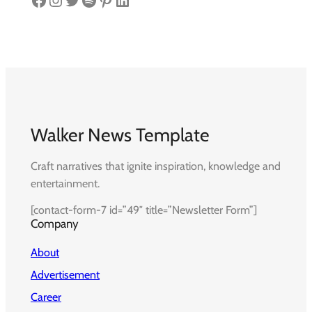
Walker News Template
Craft narratives that ignite inspiration, knowledge and
entertainment.
[contact-form-7 id=”49″ title=”Newsletter Form”]
Company
About
Advertisement
Career