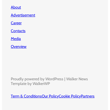
About
Advertisement
Career
Contacts
Media
Overview
Proudly powered by WordPress | Walker News
Template by WalkerWP
Term & Conditions
Our Policy
Cookie Policy
Partners