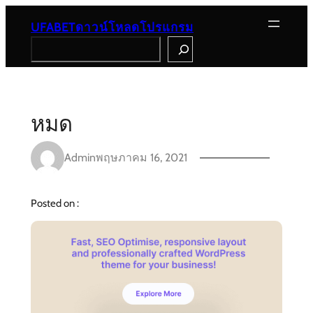
Skip
to
UFABETดาวน์โหลดโปรแกรม
content
Search
หมด
Admin
พฤษภาคม 16, 2021
Posted on :