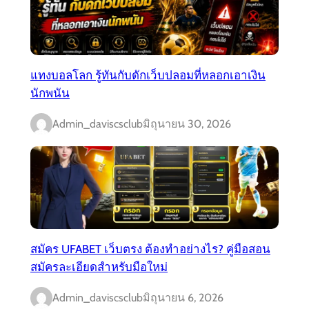
แทงบอลโลก รู้ทันกับดักเว็บปลอมที่หลอกเอาเงิน
นักพนัน
Admin_daviscsclub
มิถุนายน 30, 2026
สมัคร UFABET เว็บตรง ต้องทำอย่างไร? คู่มือสอน
สมัครละเอียดสำหรับมือใหม่
Admin_daviscsclub
มิถุนายน 6, 2026