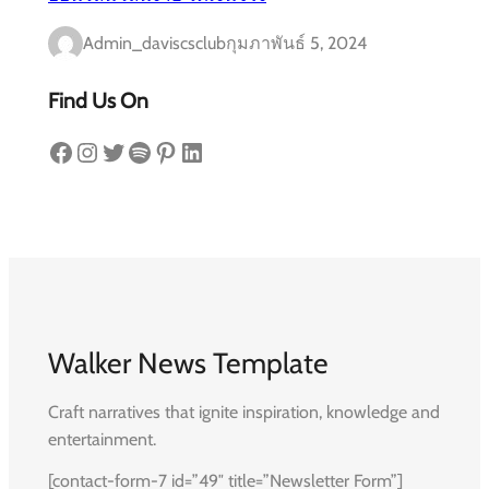
Admin_daviscsclub
กุมภาพันธ์ 5, 2024
Find Us On
Facebook
Instagram
Twitter
Spotify
Pinterest
LinkedIn
Walker News Template
Craft narratives that ignite inspiration, knowledge and
entertainment.
[contact-form-7 id=”49″ title=”Newsletter Form”]