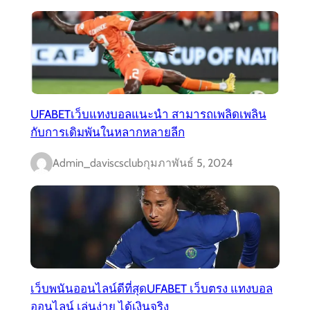
UFABETเว็บแทงบอลแนะนำ สามารถเพลิดเพลิน
กับการเดิมพันในหลากหลายลีก
Admin_daviscsclub
กุมภาพันธ์ 5, 2024
เว็บพนันออนไลน์ดีที่สุดUFABET เว็บตรง แทงบอล
ออนไลน์ เล่นง่าย ได้เงินจริง