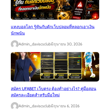
แทงบอลโลก รู้ทันกับดักเว็บปลอมที่หลอกเอาเงิน
นักพนัน
Admin_daviscsclub
มิถุนายน 30, 2026
สมัคร UFABET เว็บตรง ต้องทำอย่างไร? คู่มือสอน
สมัครละเอียดสำหรับมือใหม่
Admin_daviscsclub
มิถุนายน 6, 2026