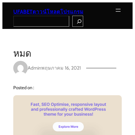
Skip
to
UFABETดาวน์โหลดโปรแกรม
content
Search
หมด
Admin
พฤษภาคม 16, 2021
Posted on :