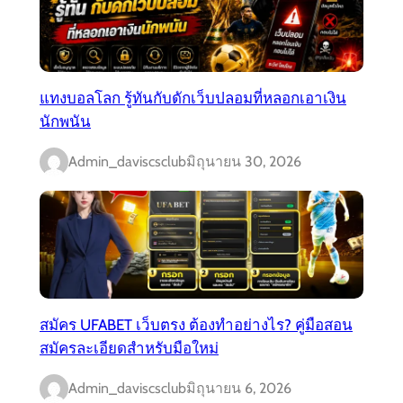
แทงบอลโลก รู้ทันกับดักเว็บปลอมที่หลอกเอาเงิน
นักพนัน
Admin_daviscsclub
มิถุนายน 30, 2026
สมัคร UFABET เว็บตรง ต้องทำอย่างไร? คู่มือสอน
สมัครละเอียดสำหรับมือใหม่
Admin_daviscsclub
มิถุนายน 6, 2026