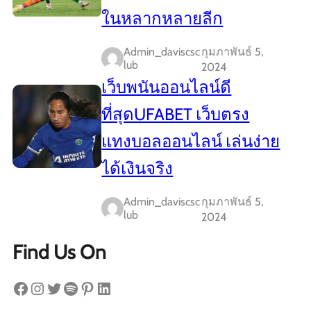
ในหลากหลายลีก
Admin_daviscsc
กุมภาพันธ์ 5,
Lub
2024
เว็บพนันออนไลน์ดี
ที่สุดUFABET เว็บตรง
แทงบอลออนไลน์ เล่นง่าย
ได้เงินจริง
Admin_daviscsc
กุมภาพันธ์ 5,
Lub
2024
Find Us On
Facebook
Instagram
Twitter
Spotify
Pinterest
LinkedIn