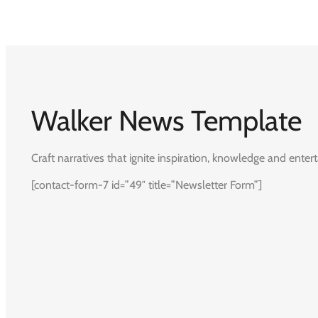
Walker News Template
Craft narratives that ignite inspiration, knowledge and enter
[contact-form-7 id=”49″ title=”Newsletter Form”]