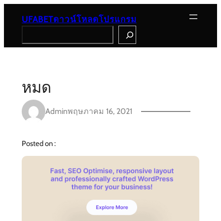
Skip
to
UFABETดาวน์โหลดโปรแกรม
content
Search
หมด
Admin
พฤษภาคม 16, 2021
Posted on :