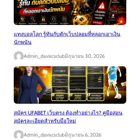
แทงบอลโลก รู้ทันกับดักเว็บปลอมที่หลอกเอาเงิน
นักพนัน
Admin_daviscsclub
มิถุนายน 30, 2026
สมัคร UFABET เว็บตรง ต้องทำอย่างไร? คู่มือสอน
สมัครละเอียดสำหรับมือใหม่
Admin_daviscsclub
มิถุนายน 6, 2026