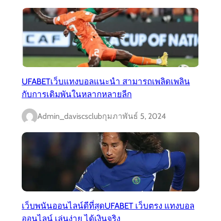
UFABETเว็บแทงบอลแนะนำ สามารถเพลิดเพลิน
กับการเดิมพันในหลากหลายลีก
Admin_daviscsclub
กุมภาพันธ์ 5, 2024
เว็บพนันออนไลน์ดีที่สุดUFABET เว็บตรง แทงบอล
ออนไลน์ เล่นง่าย ได้เงินจริง