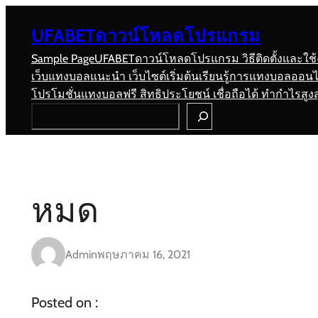
Skip
to
UFABETดาวน์โหลดโปรแกรม
content
Sample Page
UFABETดาวน์โหลดโปรแกรม วิธีติดตั้งและ
เว็บแทงบอลแนะนำ เว็บไซต์เริ่มต้นเรียนรู้การแทงบอลออ
โปรโมชั่นแทงบอลฟรี สิทธิประโยชน์ เชื่อถือได้ ทำกำไรสูงสุด
Search
หมด
Admin
พฤษภาคม 16, 2021
Posted on :