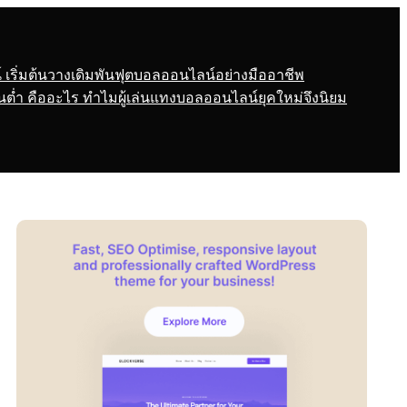
เริ่มต้นวางเดิมพันฟุตบอลออนไลน์อย่างมืออาชีพ
้นต่ำ คืออะไร ทำไมผู้เล่นแทงบอลออนไลน์ยุคใหม่จึงนิยม