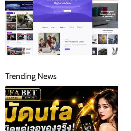
Trending News