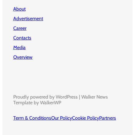
About
Advertisement
Career
Contacts
Media
Overview
Proudly powered by WordPress | Walker News
Template by WalkerWP
Term & Conditions
Our Policy
Cookie Policy
Partners