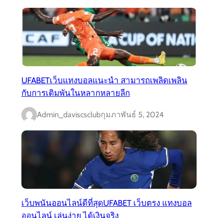
UFABETเว็บแทงบอลแนะนำ สามารถเพลิดเพลิน
กับการเดิมพันในหลากหลายลีก
Admin_daviscsclub
กุมภาพันธ์ 5, 2024
เว็บพนันออนไลน์ดีที่สุดUFABET เว็บตรง แทงบอล
ออนไลน์ เล่นง่าย ได้เงินจริง