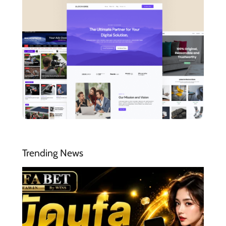
Trending News