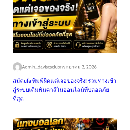
Admin_daviscsclub
กรกฎาคม 2, 2026
สมัดufa พิมพ์ผิดแต่เจอของจริง! รวมทางเข้า
สู่ระบบเดิมพันคาสิโนออนไลน์ที่ปลอดภัย
ที่สุด