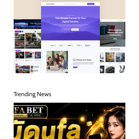
Trending News