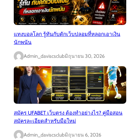
แทงบอลโลก รู้ทันกับดักเว็บปลอมที่หลอกเอาเงิน
นักพนัน
Admin_daviscsclub
มิถุนายน 30, 2026
สมัคร UFABET เว็บตรง ต้องทำอย่างไร? คู่มือสอน
สมัครละเอียดสำหรับมือใหม่
Admin_daviscsclub
มิถุนายน 6, 2026