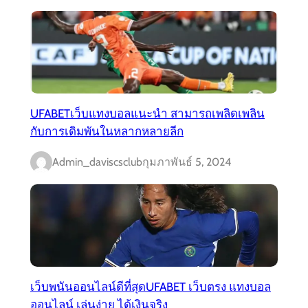
UFABETเว็บแทงบอลแนะนำ สามารถเพลิดเพลิน
กับการเดิมพันในหลากหลายลีก
Admin_daviscsclub
กุมภาพันธ์ 5, 2024
เว็บพนันออนไลน์ดีที่สุดUFABET เว็บตรง แทงบอล
ออนไลน์ เล่นง่าย ได้เงินจริง