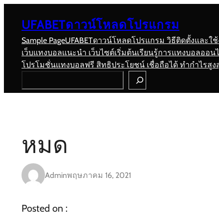
Skip
to
UFABETดาวน์โหลดโปรแกรม
content
Sample Page
UFABETดาวน์โหลดโปรแกรม วิธีติดตั้งและ
เว็บแทงบอลแนะนำ เว็บไซต์เริ่มต้นเรียนรู้การแทงบอลออ
โปรโมชั่นแทงบอลฟรี สิทธิประโยชน์ เชื่อถือได้ ทำกำไรสูงสุด
Search
หมด
Admin
พฤษภาคม 16, 2021
Posted on :