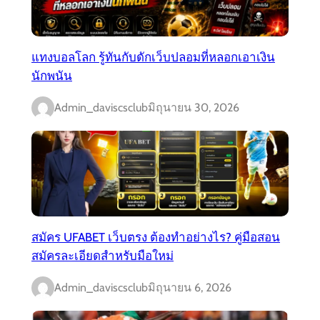
แทงบอลโลก รู้ทันกับดักเว็บปลอมที่หลอกเอาเงิน
นักพนัน
Admin_daviscsclub
มิถุนายน 30, 2026
สมัคร UFABET เว็บตรง ต้องทำอย่างไร? คู่มือสอน
สมัครละเอียดสำหรับมือใหม่
Admin_daviscsclub
มิถุนายน 6, 2026