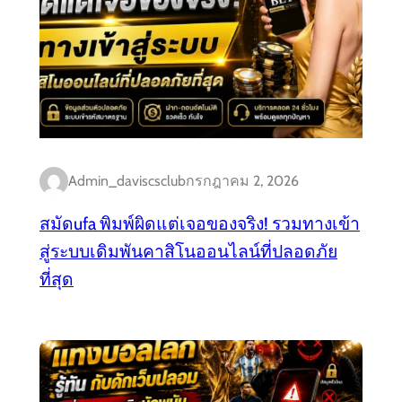
Admin_daviscsclub
กรกฎาคม 2, 2026
สมัดufa พิมพ์ผิดแต่เจอของจริง! รวมทางเข้า
สู่ระบบเดิมพันคาสิโนออนไลน์ที่ปลอดภัย
ที่สุด