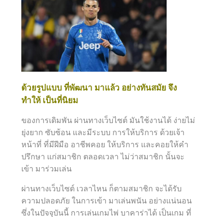
ด้วยรูปแบบ ที่พัฒนา มาแล้ว อย่างทันสมัย จึง
ทำให้ เป็นที่นิยม
ของการเดิมพัน ผ่านทางเว็บไซต์ มันใช้งานได้ ง่ายไม่
ยุ่งยาก ซับซ้อน และมีระบบ การให้บริการ ด้วยเจ้า
หน้าที่ ที่มีฝีมือ อาชีพคอย ให้บริการ และคอยให้คำ
ปรึกษา แก่สมาชิก ตลอดเวลา ไม่ว่าสมาชิก นั้นจะ
เข้า มาร่วมเล่น
ผ่านทางเว็บไซต์ เวลาไหน ก็ตามสมาชิก จะได้รับ
ความปลอดภัย ในการเข้า มาเล่นพนัน อย่างแน่นอน
ซึ่งในปัจจุบันนี้ การเล่นเกมไพ่ บาคาร่าได้ เป็นเกม ที่