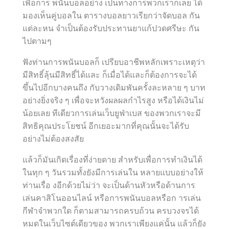
เพื่อการ พนันบอลอย่าง เป็นทางการพวกเราก็เลย ได้
มองเห็นคู่บอลใน ตารางบอลยาวเรียกว่าจัดบอล กัน
แต่ละหน จำเป็นต้องรับประทานยาแก้ปวดศรีษะ กัน
ไปตามๆ
ฟังท่านการพนันบอลก็ เปรียบอาชีพหลักเพราะเหตุว่า
มีสิทธิ์ลุ้นมีสิทธิ์ได้และ ก็เมื่อได้และก็ต้องการจะได้
ขึ้นไปอีกบางคนถึง กับวางเดิมพันครั้งละหลาย ๆ บาท
อย่างยิ่งจริง ๆ เพื่อจะหวังผลผลกำไรสูง หรือได้เงินไม่
น้อยเลย ทีเดียวการเล่นเว็บยูฟ่าเบส ของพวกเราจะมี
สิทธิคุณประโยชน์ อีกเยอะมากที่คุณนั้นจะได้รับ
อย่างไม่ต้องสงสัย
แล้วก็มันเกิดเรื่องที่ง่ายดาย สำหรับเพื่อการทำเงินได้
ในทุก ๆ วันรวมทั้งยังมีการเล่นใน หลายแบบอย่างให้
ท่านเรื่อ งอีกด้วยไม่ว่า จะเป็นด้านหัวหรือด้านการ
เล่นคาสิโนออนไลน์ หรือการพนันบอลหรือก ารเล่น
กีฬาจำพวกใด ก็ตามสามารถครบถ้วน ครบวงจรได้
หมดในเว็บไซต์เดียวของ พวกเราเพียงแค่นั้น แล้วก็ยัง