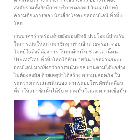
สงสัยรวมทั้งยังมีการ บริการตลอด 1 วันตอบโจทย์
ความต้องการของ นักเสี่ยงโชคบอลออนไลน์ ทั่วทั้ง
โลก
เว็บบาคาร่า พร้อมด้วยยังมอบสิทธิ ประโยชน์สำหรับ
ในการเล่นให้แก่ สมาชิกทุกท่านอีกด้วยพร้อม ตอบ
โจทย์ในสิ่งที่ต้องการ ในทุกด้านใน ช่วงเวลานี้คน
ประเทศไทย ทั่วทั้งโลกได้หันมาพนัน บอลผ่านระบบ
ออนไลน์ มากยิ่งกว่าการพนันบอล ผ่านตามโต๊ะอย่าง
ไม่ต้องสงสัย ด้วยเหตุว่าได้สร้าง ความปลอดภัย ใน
ระหว่างการเล่นพนันบอล ผ่านระบบโทรศัพท์เคลื่อน
ที่ทำให้สมาชิกนั้นได้รับ ความมั่นใจและความเชื่อมั่น