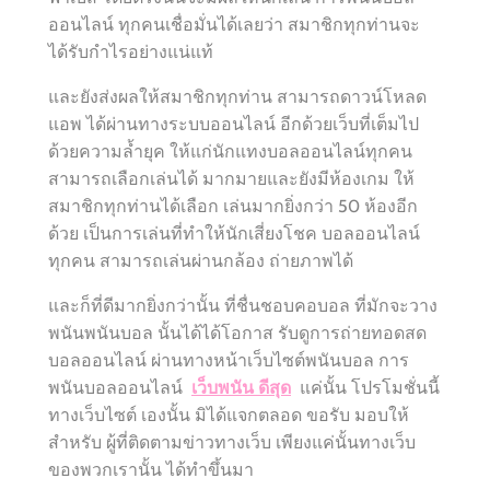
ออนไลน์ ทุกคนเชื่อมั่นได้เลยว่า สมาชิกทุกท่านจะ
ได้รับกำไรอย่างแน่แท้
และยังส่งผลให้สมาชิกทุกท่าน สามารถดาวน์โหลด
แอพ ได้ผ่านทางระบบออนไลน์ อีกด้วยเว็บที่เต็มไป
ด้วยความล้ำยุค ให้แก่นักแทงบอลออนไลน์ทุกคน
สามารถเลือกเล่นได้ มากมายและยังมีห้องเกม ให้
สมาชิกทุกท่านได้เลือก เล่นมากยิ่งกว่า 50 ห้องอีก
ด้วย เป็นการเล่นที่ทำให้นักเสี่ยงโชค บอลออนไลน์
ทุกคน สามารถเล่นผ่านกล้อง ถ่ายภาพได้
และก็ที่ดีมากยิ่งกว่านั้น ที่ชื่นชอบคอบอล ที่มักจะวาง
พนันพนันบอล นั้นได้ได้โอกาส รับดูการถ่ายทอดสด
บอลออนไลน์ ผ่านทางหน้าเว็บไซต์พนันบอล การ
พนันบอลออนไลน์
เว็บพนัน ดีสุด
แค่นั้น โปรโมชั่นนี้
ทางเว็บไซต์ เองนั้น มิได้แจกตลอด ขอรับ มอบให้
สำหรับ ผู้ที่ติดตามข่าวทางเว็บ เพียงแค่นั้นทางเว็บ
ของพวกเรานั้น ได้ทำขึ้นมา