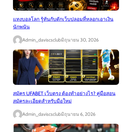
แทงบอลโลก รู้ทันกับดักเว็บปลอมที่หลอกเอาเงิน
นักพนัน
Admin_daviscsclub
มิถุนายน 30, 2026
สมัคร UFABET เว็บตรง ต้องทำอย่างไร? คู่มือสอน
สมัครละเอียดสำหรับมือใหม่
Admin_daviscsclub
มิถุนายน 6, 2026