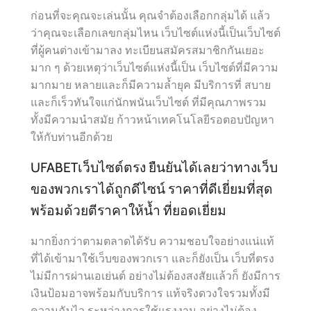
ก่อนที่จะคุณจะเล่นนั้น คุณจำต้องเลือกกลุ่มได้ แล้ว
ว่าคุณจะเลือกเลขกลุ่มไหน เว็บไซต์แห่งนี้เป็นเว็บไซต์
ที่ผู้คนต่างเข้ามาลง ทะเบียนสมัครสมาชิกกันเยอะ
มาก ๆ ด้วยเหตุว่าเว็บไซต์แห่งนี้เป็น เว็บไซต์ที่มีความ
มากมาย หลายและก็มีความล้ำยุค มีบริการที่ สบาย
และก็เร็วทันใจแก่นักพนันเว็บไซต์ ที่มีคุณภาพรวม
ทั้งมีความนำสมัย ก้าวหน้าเทคโนโลยีรอตอบปัญหา
ให้กับท่านอีกด้วย
UFABETเว็บไซต์ตรง ยืนยันได้เลยว่าทางเว็บ
ของพวกเราได้ถูกดีไซน์ ราคาที่ดีเยี่ยมที่สุด
พร้อมด้วยตีราคาให้น้ำ ที่ยอดเยี่ยม
มากยิ่งกว่าตามตลาดได้รับ ความชอบใจอย่างแน่แท้
ที่ได้เข้ามาใช้เว็บของพวกเรา และก็ยังเป็น เว็บที่ตรง
ไม่มีการผ่านเอเย่นต์ อย่างไม่ต้องสงสัยแล้วก็ ยังมีการ
เงินป้อมอาจพร้อมกับบริการ แท้จริงดวงใจรวมทั้งมี
ความฉับไว ระหว่างการใช้แรงงาน อย่างไม่ต้อง