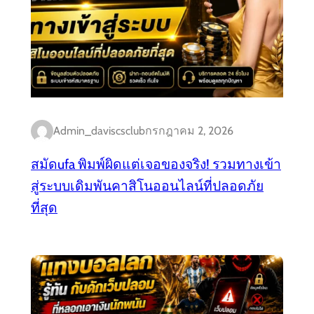
Admin_daviscsclub
กรกฎาคม 2, 2026
สมัดufa พิมพ์ผิดแต่เจอของจริง! รวมทางเข้า
สู่ระบบเดิมพันคาสิโนออนไลน์ที่ปลอดภัย
ที่สุด