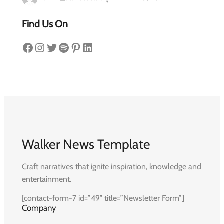
Find Us On
Facebook
Instagram
Twitter
Spotify
Pinterest
LinkedIn
Walker News Template
Craft narratives that ignite inspiration, knowledge and
entertainment.
[contact-form-7 id=”49″ title=”Newsletter Form”]
Company