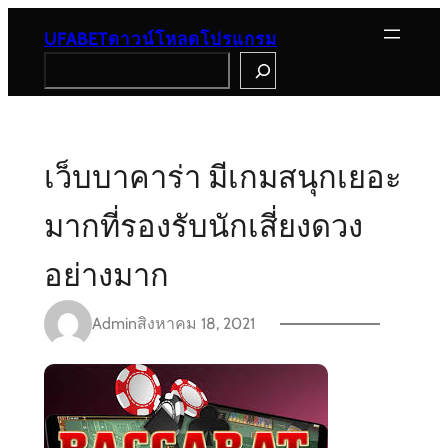
Skip
to
UFABETดาวน์โหลดโปรแกรม
content
Search
เว็บบาคาร่า มีเกมสนุกเยอะ
มากที่รองรับนักเสี่ยงดวง
อย่างมาก
Admin
สิงหาคม 18, 2021