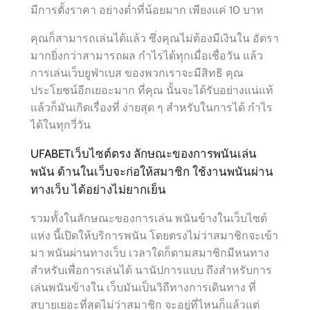
มีการตั้งราคา อย่างต่ำที่น้อยมาก เพียงแค่ 10 บาท
คุณก็สามารถเล่นได้แล้ว ซึ่งคุณไม่ต้องมีเงินใน อัตรา
มากยิ่งกว่าสามารถผล กำไรได้ทุกเมื่อเชื่อวัน แล้ว
การเล่นเว็บยูฟ่าเบส ของพวกเราจะมีสิทธิ คุณ
ประโยชน์อีกเยอะมาก ที่คุณ นั้นจะได้รับอย่างแน่แท้
แล้วก็มันเกิดเรื่องที่ ง่ายสุด ๆ สำหรับในการได้ กำไร
ได้ในทุกวี่วัน
UFABETเว็บไซต์ตรง ลักษณะของการพนันเล่น
พนัน ด้านในเว็บจะก่อให้สมาชิก ใช้งานพนันผ่าน
ทางเว็บ ได้อย่างไม่ยากเย็น
รวมทั้งในลักษณะของการเล่น พนันข้างในเว็บไซต์
แห่ง นี้เปิดให้บริการพนัน โดยตรงไม่ว่าสมาชิกจะเข้า
มา พนันผ่านทางเว็บ เวลาใดก็ตามสมาชิกมีหนทาง
สำหรับเพื่อการเล่นได้ นานัปการแบบ ถึงสำหรับการ
เล่นพนันข้างใน เว็บมันเป็นวิถีทางการเดินทาง ที่
สบายเยอะที่สุดไม่ว่าสมาชิก จะอยู่ที่ไหนก็แล้วแต่