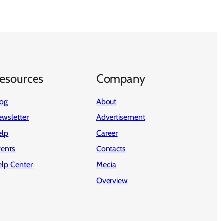
esources
Company
log
About
wsletter
Advertisement
elp
Career
vents
Contacts
elp Center
Media
Overview