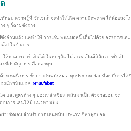
าด
ักษะ ความรู้ที่ ชัดเจนก็ จะทำให้เกิด ความผิดพลาด ได้น้อยลง ไม
าง ๆ ก็ตามซึ่งอาจ
ซึ่งล้วนแล้ว แต่ทำให้ การเล่น พนันบอลนี้ เต็มไปด้วย อรรถรสและ
งินไป ในตัวการ
ำ ให้สามารถ ทำเงินได้ ในทุกๆวัน ไม่ว่าจะ เป็นมีวินัย การตั้งเป้า
และที่สำคัญ การเลือกลงทุน
ด้วยเหตุนี้ การเข้ามา เล่นพนันบอล ทุกประเภท ย่อมที่จะ มีการได้ร
ะ ของนักพนันบอล
ทางufabet
ค และสูตรต่าง ๆ ของเหล่าเซียน พนันมาเป็น ตัวช่วยย่อม จะ
แบบการ เล่นให้มี แนวทางเป็น
 ได้อย่างชัดเจน สำหรับการ เล่นพนันประเภท กีฬาฟุตบอล