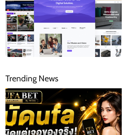
Trending News