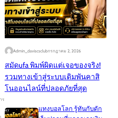
Admin_daviscsclub
กรกฎาคม 2, 2026
สมัดufa พิมพ์ผิดแต่เจอของจริง!
รวมทางเข้าสู่ระบบเดิมพันคาสิ
ย
โนออนไลน์ที่ปลอดภัยที่สุด
การ
แทงบอลโลก รู้ทันกับดัก
า