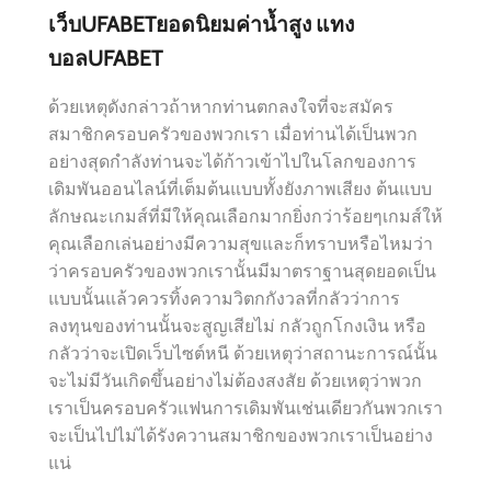
เว็บUFABETยอดนิยมค่าน้ำสูง แทง
บอลUFABET
ด้วยเหตุดังกล่าวถ้าหากท่านตกลงใจที่จะสมัคร
สมาชิกครอบครัวของพวกเรา เมื่อท่านได้เป็นพวก
อย่างสุดกำลังท่านจะได้ก้าวเข้าไปในโลกของการ
เดิมพันออนไลน์ที่เต็มต้นแบบทั้งยังภาพเสียง ต้นแบบ
ลักษณะเกมส์ที่มีให้คุณเลือกมากยิ่งกว่าร้อยๆเกมส์ให้
คุณเลือกเล่นอย่างมีความสุขและก็ทราบหรือไหมว่า
ว่าครอบครัวของพวกเรานั้นมีมาตราฐานสุดยอดเป็น
แบบนั้นแล้วควรทิ้งความวิตกกังวลที่กลัวว่าการ
ลงทุนของท่านนั้นจะสูญเสียไม่ กลัวถูกโกงเงิน หรือ
กลัวว่าจะเปิดเว็บไซต์หนี ด้วยเหตุว่าสถานะการณ์นั้น
จะไม่มีวันเกิดขึ้นอย่างไม่ต้องสงสัย ด้วยเหตุว่าพวก
เราเป็นครอบครัวแฟนการเดิมพันเช่นเดียวกันพวกเรา
จะเป็นไปไม่ได้รังควานสมาชิกของพวกเราเป็นอย่าง
แน่