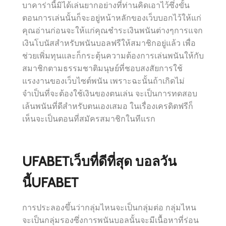
บาคาร่านี้มิได้เล่นยากอย่างที่ท่านคิดเอาไว้ซึ่งขั้น
ตอนการเล่นนั้นก็จะอยู่หน้าหลักของเว็บบอกไว้ให้แก่
คุณอ่านก่อนจะให้แก่คุณชำระเงินพนันต่างๆการแจก
เงินโบนัสสำหรับพนันบอลฟรีให้สมาชิกอยู่แล้ว เพื่อ
ช่วยเพิ่มทุนและก็กระตุ้นความต้องการเล่นพนันให้กับ
สมาชิกตามธรรมชาติมนุษย์ที่ชอบสงสัยการใช้
แรงงานของเว็บไซต์พนัน เพราะฉะนั้นถ้าเกิดไม่
จำเป็นที่จะต้องใช้เงินของตนเล่น จะเป็นการทดสอบ
เล้นพนันที่ดีสำหรับตนเองเสมอ ในเรื่องเครดิตฟรีก็
เห็นจะเป็นตอนที่สมัครสมาชิกในทีแรก
UFABETเว็บที่ดีที่สุด บอลวัน
นี้UFABET
การประลองขึ้นว่ากลุ่มไหนจะเป็นกลุ่มต่อ กลุ่มไหน
จะเป็นกลุ่มรองซึ่งการพนันบอลนั้นจะมีเนื้อหาที่ร่อน