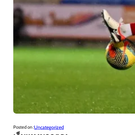
Uncategorized
Posted on :