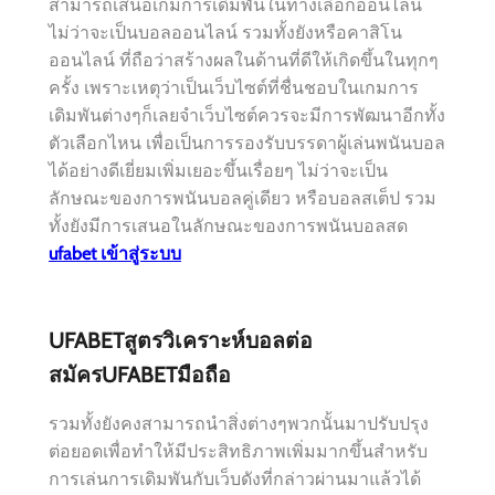
สามารถเสนอเกมการเดิมพันในทางเลือกออนไลน์
ไม่ว่าจะเป็นบอลออนไลน์ รวมทั้งยังหรือคาสิโน
ออนไลน์ ที่ถือว่าสร้างผลในด้านที่ดีให้เกิดขึ้นในทุกๆ
ครั้ง เพราะเหตุว่าเป็นเว็บไซต์ที่ชื่นชอบในเกมการ
เดิมพันต่างๆก็เลยจำเว็บไซต์ควรจะมีการพัฒนาอีกทั้ง
ตัวเลือกไหน เพื่อเป็นการรองรับบรรดาผู้เล่นพนันบอล
ได้อย่างดีเยี่ยมเพิ่มเยอะขึ้นเรื่อยๆ ไม่ว่าจะเป็น
ลักษณะของการพนันบอลคู่เดียว หรือบอลสเต็ป รวม
ทั้งยังมีการเสนอในลักษณะของการพนันบอลสด
ufabet เข้าสู่ระบบ
UFABETสูตรวิเคราะห์บอลต่อ
สมัครUFABETมือถือ
รวมทั้งยังคงสามารถนำสิ่งต่างๆพวกนั้นมาปรับปรุง
ต่อยอดเพื่อทำให้มีประสิทธิภาพเพิ่มมากขึ้นสำหรับ
การเล่นการเดิมพันกับเว็บดังที่กล่าวผ่านมาแล้วได้