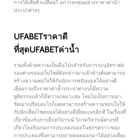
การได้เสียตัวเปลี่ยนใ นการลงทุนอย่างราคาค่าน้ำ
ประปาต่างๆ
UFABETราคาดี
ที่สุดUFABETค่าน้ำ
รวมทั้งด้วยความเป็นมือโปรสำหรับการระบุอัตราต่อ
รองต่างๆของเว็บไซต์ดังกล่าวมาแล้วข้างต้นสามารถ
สร้างความพอใจให้กับนักการพนันบอลได้อย่างดี
เยี่ยมรวมถึงราคาค่าน้ำประปาต่างๆก็มีความ
ยุติธรรมแล้วก็มีความเหมาะสม โดยไม่เป็นการเอา
รัดเอาเปรียบอะไรก็เลยสามารถสร้างความชอบใจให้
กับนักเสี่ยงโชคบอลได้อย่างดีเยี่ยมแน่ๆอีกที ในเรื่องที่
เกี่ยวข้องกับการมีบทวิจารณ์ วิภาควิจารณ์ต่างๆที่
เกี่ยวโยงกับเกมการประลองบอลในทุกๆคราว ของ
การประลองซึ่งสามารถถ่ายทอดออกมาได้อย่างเที่ยง