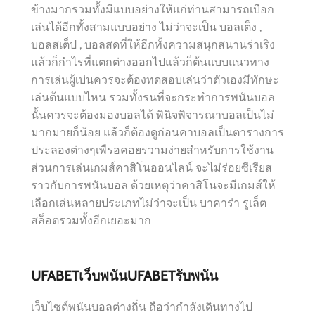
ข้างมากรวมทั้งมีแบบอย่างให้แก่ท่านสามารถเบือก
เล่นได้อีกทั้งสามแบบอย่าง ไม่ว่าจะเป็น บอลเต็ง ,
บอลสเต็ป , บอลสดที่ให้อีกทั้งความสนุกสนานร่าเริง
แล้วก็กำไรที่แตกต่างออกไปแล้วก็ต้นแบบแนวทาง
การเล่นผู้เบ่นควรจะต้องทดสอบเล่นว่าตัวเองมีทักษะ
เล่นต้นแบบไหน รวมทั้งรนที่จะกระทำการพนันบอล
นั้นควรจะต้องมองบอลได้ พินิจพิจารณาบอลเป็นไม่
มากมายก็น้อย แล้วก็ต้องดูก่อนคาบอลเป็นตารางการ
ประลองต่างๆเพืรอคอยรวามง่ายสำหรับการใช้งาน
ส่วนการเล่นเกมส์คาสิโนออนไลน์ จะไม่ร่อยซีเรียส
ราวกับการพนันบอล ด้วยเหตุว่าคาสิโนจะมีเกมส์ให้
เลือกเล่นหลายประเภทไม่ว่าจะเป็น บาคาร่า รูเล็ต
สล็อตรวมทั้งอีกเยอะมาก
UFABETเว็บพนันUFABETรับพนัน
เว็บไซต์พนันบอลต่างถิ่น ถือว่ากำลังเดินทางไป