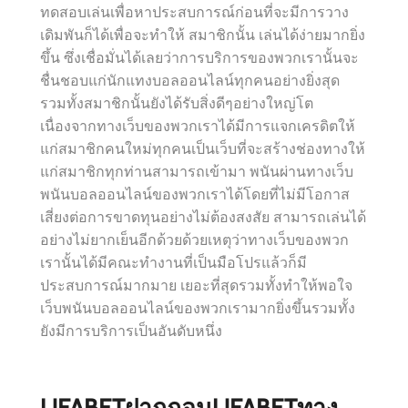
ทดสอบเล่นเพื่อหาประสบการณ์ก่อนที่จะมีการวาง
เดิมพันก็ได้เพื่อจะทำให้ สมาชิกนั้น เล่นได้ง่ายมากยิ่ง
ขึ้น ซึ่งเชื่อมั่นได้เลยว่าการบริการของพวกเรานั้นจะ
ชื่นชอบแก่นักแทงบอลออนไลน์ทุกคนอย่างยิ่งสุด
รวมทั้งสมาชิกนั้นยังได้รับสิ่งดีๆอย่างใหญ่โต
เนื่องจากทางเว็บของพวกเราได้มีการแจกเครดิตให้
แก่สมาชิกคนใหม่ทุกคนเป็นเว็บที่จะสร้างช่องทางให้
แก่สมาชิกทุกท่านสามารถเข้ามา พนันผ่านทางเว็บ
พนันบอลออนไลน์ของพวกเราได้โดยที่ไม่มีโอกาส
เสี่ยงต่อการขาดทุนอย่างไม่ต้องสงสัย สามารถเล่นได้
อย่างไม่ยากเย็นอีกด้วยด้วยเหตุว่าทางเว็บของพวก
เรานั้นได้มีคณะทำงานที่เป็นมือโปรแล้วก็มี
ประสบการณ์มากมาย เยอะที่สุดรวมทั้งทำให้พอใจ
เว็บพนันบอลออนไลน์ของพวกเรามากยิ่งขึ้นรวมทั้ง
ยังมีการบริการเป็นอันดับหนึ่ง
UFABETฝากถอนUFABETทาง