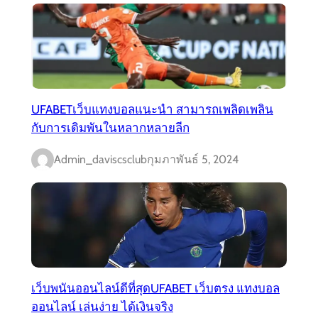
UFABETเว็บแทงบอลแนะนำ สามารถเพลิดเพลิน
กับการเดิมพันในหลากหลายลีก
Admin_daviscsclub
กุมภาพันธ์ 5, 2024
เว็บพนันออนไลน์ดีที่สุดUFABET เว็บตรง แทงบอล
ออนไลน์ เล่นง่าย ได้เงินจริง