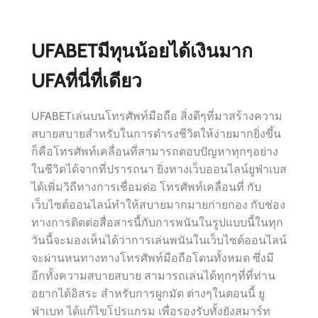
UFABETมีทุนน้อยได้เงินมาก
UFAที่นี่ที่เดียว
UFABETเล่นบนโทรศัพท์มือถือ สิ่งดีๆที่มาสร้างความ
สบายสบายสำหรับในการดำรงชีวิตให้ง่ายมากยิ่งขึ้น
ก็คือโทรศัพท์เคลื่อนที่สามารถตอบปัญหาทุกๆอย่าง
ในชีวิตได้จากที่ปรารถนา ยิ่งทางเว็บออนไลน์ยูฟ่าเบส
ได้เพิ่มวิถีทางการเชื่อมต่อ โทรศัพท์เคลื่อนที่ กับ
เว็บไซต์ออนไลน์ทำให้สบายมากมายก่ายกอง กับช่อง
ทางการติดต่อสื่อสารนี้กับการพนันในรูปแบบนี้ในทุก
วันนี้จะมองเห็นได้ว่าการเล่นพนันในเว็บไซต์ออนไลน์
จะผ่านหนทางทางโทรศัพท์มือถือโดนทั้งหมด ซึ่งมี
อีกทั้งความสบายสบาย สามารถเล่นได้ทุกๆที่ที่ท่าน
อยากได้อิสระ สำหรับการผูกมัด ต่างๆในตอนนี้ ยู
ฟ่าเบท ได้แก้ไขโปรแกรม เพื่อรองรับทั้งยังสมาร์ท