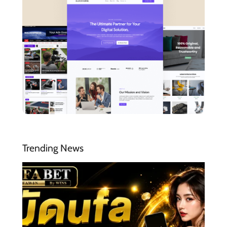
Trending News