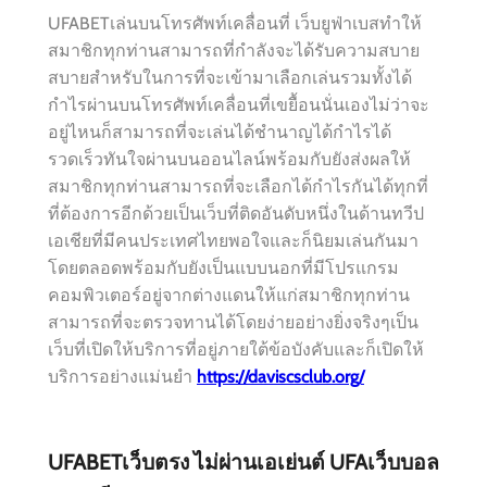
UFABETเล่นบนโทรศัพท์เคลื่อนที่ เว็บยูฟ่าเบสทำให้
สมาชิกทุกท่านสามารถที่กำลังจะได้รับความสบาย
สบายสำหรับในการที่จะเข้ามาเลือกเล่นรวมทั้งได้
กำไรผ่านบนโทรศัพท์เคลื่อนที่เขยื้อนนั่นเองไม่ว่าจะ
อยู่ไหนก็สามารถที่จะเล่นได้ชำนาญได้กำไรได้
รวดเร็วทันใจผ่านบนออนไลน์พร้อมกับยังส่งผลให้
สมาชิกทุกท่านสามารถที่จะเลือกได้กำไรกันได้ทุกที่
ที่ต้องการอีกด้วยเป็นเว็บที่ติดอันดับหนึ่งในด้านทวีป
เอเชียที่มีคนประเทศไทยพอใจและก็นิยมเล่นกันมา
โดยตลอดพร้อมกับยังเป็นแบบนอกที่มีโปรแกรม
คอมพิวเตอร์อยู่จากต่างแดนให้แก่สมาชิกทุกท่าน
สามารถที่จะตรวจทานได้โดยง่ายอย่างยิ่งจริงๆเป็น
เว็บที่เปิดให้บริการที่อยู่ภายใต้ข้อบังคับและก็เปิดให้
บริการอย่างแม่นยำ
https://daviscsclub.org/
UFABETเว็บตรง ไม่ผ่านเอเย่นต์ UFAเว็บบอล