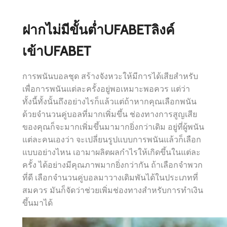
ฝากไม่มีขั้นต่ำUFABETลิงค์
เข้าUFABET
การพนันบอลชุด สร้างจังหวะให้มีการได้เสียสำหรับ
เพื่อการพนันแต่ละครั้งอยู่พอเหมาะพอควร แต่ว่า
ทั้งนี้ทั้งนั้นถึงอย่างไรก็แล้วแต่ถ้าหากคุณเลือกพนัน
ด้วยจำนวนคู่บอลที่มากเพิ่มขึ้น ช่องทางการสูญเสีย
ของคุณก็จะมากเพิ่มขึ้นมามากยิ่งกว่าเดิม อยู่ที่ผู้พนัน
แต่ละคนเองว่า จะเปลี่ยนรูปแบบการพนันแล้วก็เลือก
แบบอย่างไหน เอามาผลิตผลกำไรให้เกิดขึ้นในแต่ละ
ครั้ง ได้อย่างมีคุณภาพมากยิ่งกว่ากัน ถ้าเลือกจำพวก
ที่ดี เลือกจำนวนคู่บอลมาวางเดิมพันได้ในประเภทที่
สมควร มันก็จัดว่าช่วยเพิ่มช่องทางสำหรับการทำเงิน
ขึ้นมาได้