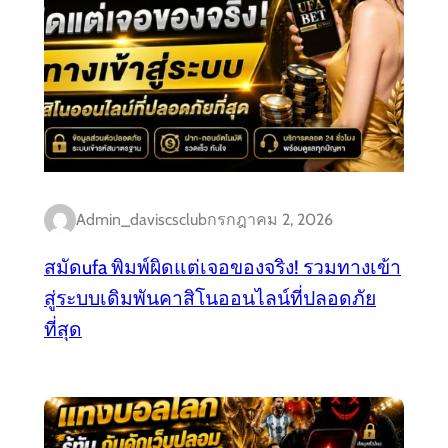
Admin_daviscsclub
กรกฎาคม 2, 2026
สมัดufa พิมพ์ผิดแต่เจอของจริง! รวมทางเข้า
สู่ระบบเดิมพันคาสิโนออนไลน์ที่ปลอดภัย
ที่สุด