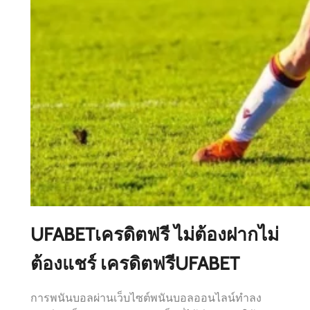
UFABETเครดิตฟรี ไม่ต้องฝากไม่
ต้องแชร์ เครดิตฟรีUFABET
การพนันบอลผ่านเว็บไซต์พนันบอลออนไลน์ทำลง