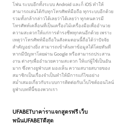
โฟน ระบบอีกทั้งระบบ Android และก็ iOS ทำให้
สามารถเล่นได้กับทุกโทรศัพท์มือถือ ทุกระบบอีกด้วย
รวมทั้งกล้ากล่าวได้เลยว่าได้เลยว่า ทุกคนควรมี
โทรศัพท์เคลื่อนที่เป็นเครื่องไม้เครื่องมือเพื่ออำนวย
ความสะดวกให้แก่การดำรงชีพทุกคนอีกด้วย เพราะ
เหตุว่าโทรศัพท์มือถือในสังคมตอนนี้ถือได้ว่าปัจจัย
สำคัญอย่างยิ่ง สามารถเข้าค้นหาข้อมูลได้โดยทันที
หากมีปัญหาโดยผ่าน Google หรือสามารถประสาน
งาน ต่างๆเพื่ออำนวยความสะดวก ให้แก่ผู้ใช้เป็นอัน
มาก ซึ่งทางยูฟ่าเบส มองเห็น ความสบายสบายของ
สมาชิกเป็นเรื่องจำเป็นทำให้มีการแก้ไขอย่าง
สม่ำเสมอเกี่ยวกับระบบการติดต่อกับเว็บไซต์ออนไลน์
ยูฟ่าเบทที่นี้ของพวกเรา
UFABETบาคา่ราแจกสูตรฟรี เว็บ
พนันUFABETดีสุด