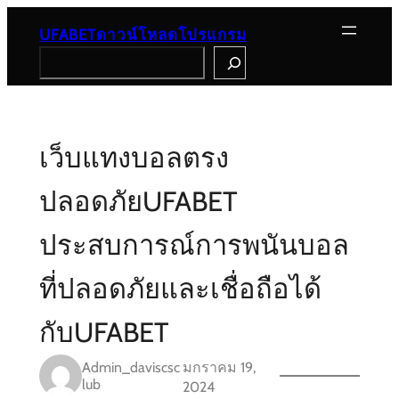
Skip
to
UFABETดาวน์โหลดโปรแกรม
content
Search
เว็บแทงบอลตรง
ปลอดภัยUFABET
ประสบการณ์การพนันบอล
ที่ปลอดภัยและเชื่อถือได้
กับUFABET
Admin_daviscsc
มกราคม 19,
Lub
2024