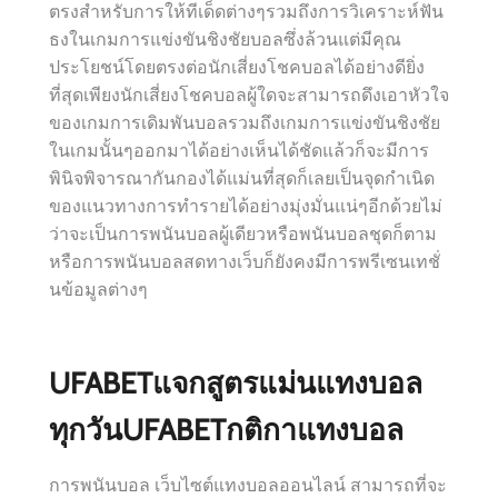
ตรงสำหรับการให้ทีเด็ดต่างๆรวมถึงการวิเคราะห์ฟัน
ธงในเกมการแข่งขันชิงชัยบอลซึ่งล้วนแต่มีคุณ
ประโยชน์โดยตรงต่อนักเสี่ยงโชคบอลได้อย่างดียิ่ง
ที่สุดเพียงนักเสี่ยงโชคบอลผู้ใดจะสามารถดึงเอาหัวใจ
ของเกมการเดิมพันบอลรวมถึงเกมการแข่งขันชิงชัย
ในเกมนั้นๆออกมาได้อย่างเห็นได้ชัดแล้วก็จะมีการ
พินิจพิจารณากันกองได้แม่นที่สุดก็เลยเป็นจุดกำเนิด
ของแนวทางการทำรายได้อย่างมุ่งมั่นแน่ๆอีกด้วยไม่
ว่าจะเป็นการพนันบอลผู้เดียวหรือพนันบอลชุดก็ตาม
หรือการพนันบอลสดทางเว็บก็ยังคงมีการพรีเซนเทชั่
นข้อมูลต่างๆ
UFABETแจกสูตรแม่นแทงบอล
ทุกวันUFABETกติกาแทงบอล
การพนันบอล เว็บไซต์แทงบอลออนไลน์ สามารถที่จะ