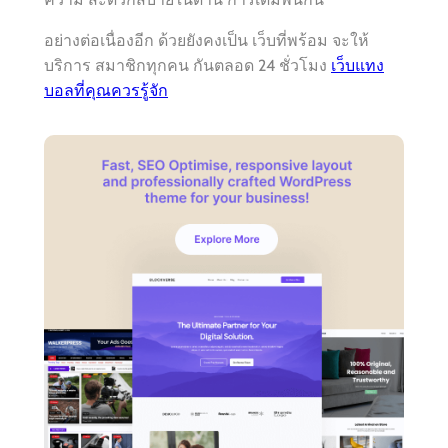
อย่างต่อเนื่องอีก ด้วยยังคงเป็น เว็บที่พร้อม จะให้
บริการ สมาชิกทุกคน กันตลอด 24 ชั่วโมง
เว็บแทง
บอลที่คุณควรรู้จัก