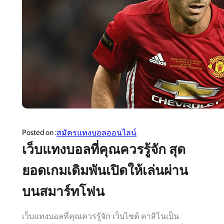
สมัครแทงบอลออนไลน์
Posted on :
เว็บแทงบอลที่คุณควรรู้จัก สุด
ยอดเกมเดิมพันเปิดให้เล่นผ่าน
บนสมาร์ทโฟน
เว็บแทงบอลที่คุณควรรู้จัก
เว็บไซต์ คาสิโนเป็น