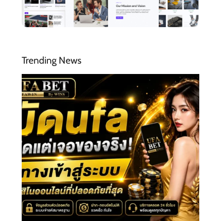
Trending News