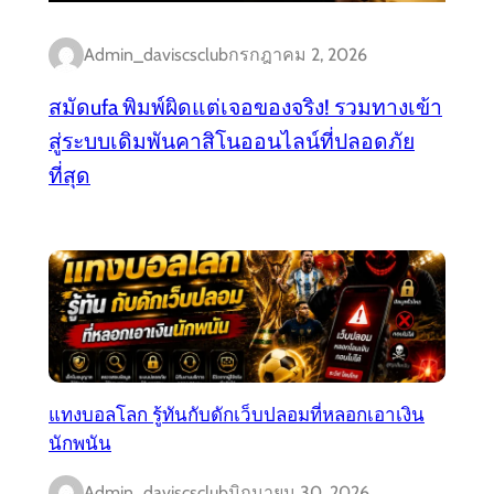
Admin_daviscsclub
กรกฎาคม 2, 2026
สมัดufa พิมพ์ผิดแต่เจอของจริง! รวมทางเข้า
สู่ระบบเดิมพันคาสิโนออนไลน์ที่ปลอดภัย
ที่สุด
แทงบอลโลก รู้ทันกับดักเว็บปลอมที่หลอกเอาเงิน
นักพนัน
Admin_daviscsclub
มิถุนายน 30, 2026