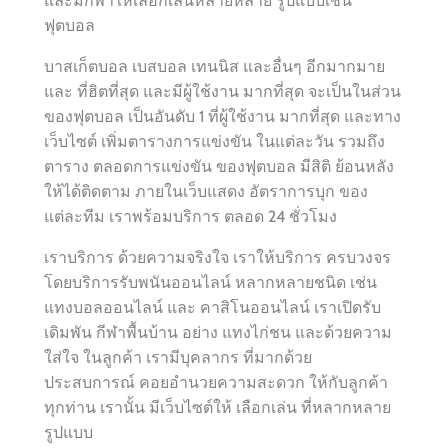
และมีกีฬาให้เลือกเล่นหลายหลาย รูปแบบเช่น
ฟุตบอล
บาสเก็ตบอล เบสบอล เทนนิส และอื่นๆ อีกมากมาย
และ ที่ฮิตที่สุด และมีผู้ใช้งาน มากที่สุด จะเป็นในส่วน
ของฟุตบอล เป็นอันดับ 1 ที่ผู้ใช้งาน มากที่สุด และทาง
เว็บไซต์ เพิ่มตารางการแข่งขัน ในแต่ละวัน รวมถึง
ตาราง ตลอดการแข่งขัน ของฟุตบอล มีสิติ ย้อนหลัง
ให้ได้ติดตาม ภายในเว็บแสดง อัตราการบุก ของ
แต่ละทีม เราพร้อมบริการ ตลอด 24 ชั่วโมง
เราบริการ ด้วยความจริงใจ เราให้บริการ ครบวงจร
โดยบริการรับพนันออนไลน์ หลากหลายชนิด เช่น
แทงบอลออนไลน์ และ คาสิโนออนไลน์ เราเปิดรับ
เดิมพัน กีฬาพื้นบ้าน อย่าง แทงไก่ชน และด้วยความ
ใส่ใจ ในลูกค้า เรามีบุคลากร ที่มากด้วย
ประสบการณ์ คอยอำนวยความสะดวก ให้กับลูกค้า
ทุกท่าน เรานั้น มีเว็บไซต์ให้ เลือกเล่น ที่หลากหลาย
รูปแบบ