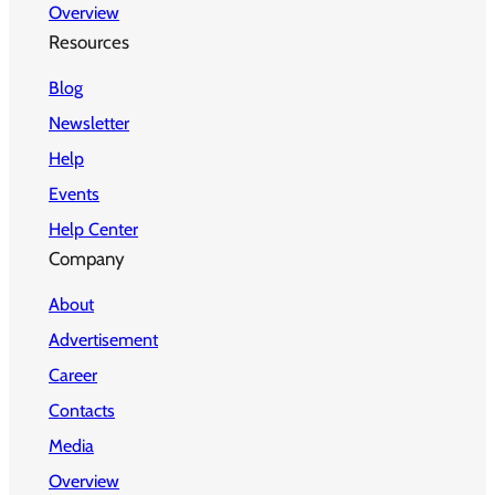
Overview
Resources
Blog
Newsletter
Help
Events
Help Center
Company
About
Advertisement
Career
Contacts
Media
Overview