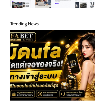
Trending News