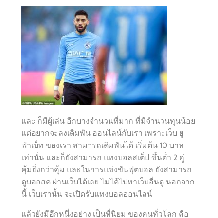
และ ก็มีผู้เล่น อีกบางจำนวนที่มาก ที่มีจำนวนทุนน้อย
แต่อยากจะลงเดิมพัน ออนไลน์กับเรา เพราะเว็บ ยู
ฟ่าเบ็ท ของเรา สามารถเดิมพันได้ เริ่มต้น 10 บาท
เท่านั่น และก็ยังสามารถ แทงบอลสเต็ป ขึ้นต่ำ 2 คู่
คุ้มยิ่งกว่าคุ้ม และในการแข่งขันฟุตบอล ยังสามารถ
ดูบอลสด ผ่านเว็บได้เลย ไม่ได้ไปหาเว็บอื่นดู นอกจาก
นี้ เว็บเรานั้น จะเปิดรับแทงบอลออนไลน์
แล้วยังมีอีกหนึ่งอย่าง เป็นที่นิยม ของคนทั่วโลก คือ