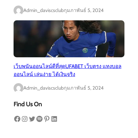
Admin_daviscsclub
กุมภาพันธ์ 5, 2024
เว็บพนันออนไลน์ดีที่สุดUFABET เว็บตรง แทงบอล
ออนไลน์ เล่นง่าย ได้เงินจริง
Admin_daviscsclub
กุมภาพันธ์ 5, 2024
Find Us On
Facebook
Instagram
Twitter
Spotify
Pinterest
LinkedIn