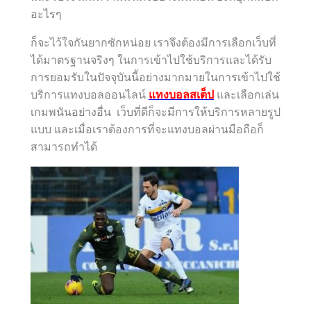
อะไรๆ
ก็จะไว้ใจกันยากซักหน่อย เราจึงต้องมีการเลือกเว็บที่
ได้มาตรฐานจริงๆ ในการเข้าไปใช้บริการและได้รับ
การยอมรับในปัจจุบันนี้อย่างมากมายในการเข้าไปใช้
บริการแทงบอลออนไลน์
แทงบอลสเต็ป
และเลือกเล่น
เกมพนันอย่างอื่น เว็บที่ดีก็จะมีการให้บริการหลายรูป
แบบ และเมื่อเราต้องการที่จะแทงบอลผ่านมือถือก็
สามารถทำได้