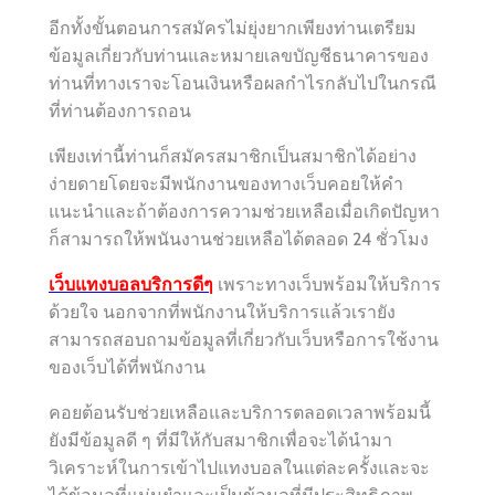
อีกทั้งขั้นตอนการสมัครไม่ยุ่งยากเพียงท่านเตรียม
ข้อมูลเกี่ยวกับท่านและหมายเลขบัญชีธนาคารของ
ท่านที่ทางเราจะโอนเงินหรือผลกำไรกลับไปในกรณี
ที่ท่านต้องการถอน
เพียงเท่านี้ท่านก็สมัครสมาชิกเป็นสมาชิกได้อย่าง
ง่ายดายโดยจะมีพนักงานของทางเว็บคอยให้คำ
แนะนำและถ้าต้องการความช่วยเหลือเมื่อเกิดปัญหา
ก็สามารถให้พนันงานช่วยเหลือได้ตลอด 24 ชั่วโมง
เว็บแทงบอลบริการดีๆ
เพราะทางเว็บพร้อมให้บริการ
ด้วยใจ นอกจากที่พนักงานให้บริการแล้วเรายัง
สามารถสอบถามข้อมูลที่เกี่ยวกับเว็บหรือการใช้งาน
ของเว็บได้ที่พนักงาน
คอยต้อนรับช่วยเหลือและบริการตลอดเวลาพร้อมนี้
ยังมีข้อมูลดี ๆ ที่มีให้กับสมาชิกเพื่อจะได้นำมา
วิเคราะห์ในการเข้าไปแทงบอลในแต่ละครั้งและจะ