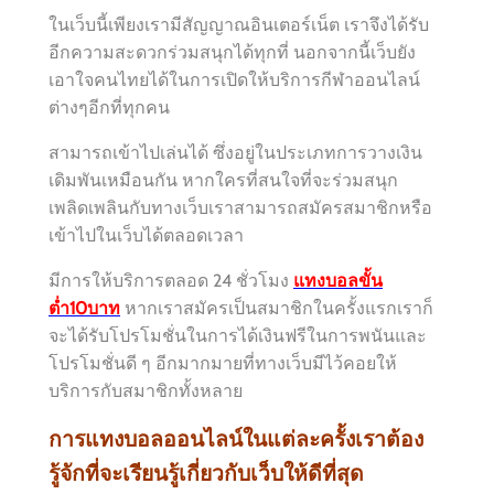
ในเว็บนี้เพียงเรามีสัญญาณอินเตอร์เน็ต เราจึงได้รับ
อีกความสะดวกร่วมสนุกได้ทุกที่ นอกจากนี้เว็บยัง
เอาใจคนไทยได้ในการเปิดให้บริการกีฬาออนไลน์
ต่างๆอีกที่ทุกคน
สามารถเข้าไปเล่นได้ ซึ่งอยู่ในประเภทการวางเงิน
เดิมพันเหมือนกัน หากใครที่สนใจที่จะร่วมสนุก
เพลิดเพลินกับทางเว็บเราสามารถสมัครสมาชิกหรือ
เข้าไปในเว็บ
ได้ตลอดเวลา
มีการให้บริการตลอด 24 ชั่วโมง
แทงบอลขั้น
ต่ำ10บาท
หากเราสมัครเป็นสมาชิกในครั้งแรกเราก็
จะได้รับโปรโมชั่นในการได้เงินฟรีในการพนันและ
โปรโมชั่นดี ๆ อีกมากมายที่ทางเว็บมีไว้คอยให้
บริการกับสมาชิกทั้งหลาย
การแทงบอลออนไลน์ในแต่ละครั้งเราต้อง
รู้จักที่จะเรียนรู้เกี่ยวกับเว็บให้ดีที่สุด