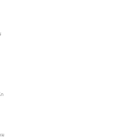
ร
ัก
เกม