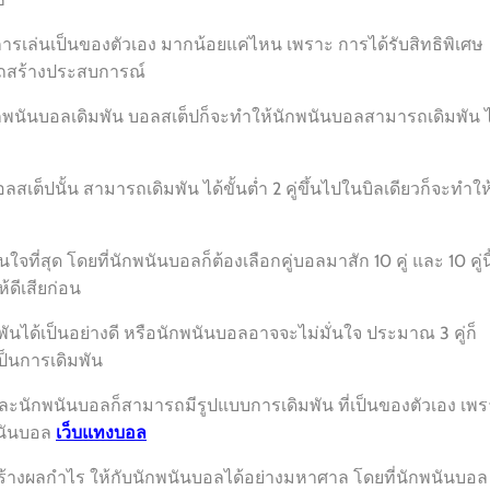
 การเล่นเป็นของตัวเอง มากน้อยแค่ไหน เพราะ การได้รับสิทธิพิเศษ
รถสร้างประสบการณ์
พนันบอลเดิมพัน บอลสเต็ปก็จะทำให้นักพนันบอลสามารถเดิมพัน ไ
เต็ปนั้น สามารถเดิมพัน ได้ขั้นต่ำ 2 คู่ขึ้นไปในบิลเดียวก็จะทำให
นใจที่สุด โดยที่นักพนันบอลก็ต้องเลือกคู่บอลมาสัก 10 คู่ และ 10 คู่นี
้ดีเสียก่อน
ได้เป็นอย่างดี หรือนักพนันบอลอาจจะไม่มั่นใจ ประมาณ 3 คู่ก็
เป็นการเดิมพัน
ละนักพนันบอลก็สามารถมีรูปแบบการเดิมพัน ที่เป็นของตัวเอง เพ
พนันบอล
เว็บแทงบอล
้างผลกำไร ให้กับนักพนันบอลได้อย่างมหาศาล โดยที่นักพนันบอล 