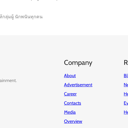
ห้กลุ่มผู้ นักพนันทุกคน
Company
R
About
B
tainment.
Advertisement
Ne
Career
H
Contacts
E
Media
H
Overview