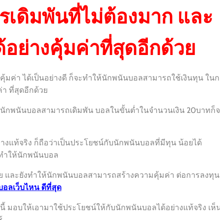
เดิมพันที่ไม่ต้องมาก และ
ย่างคุ้มค่าที่สุดอีกด้วย
้มค่า ได้เป็นอย่างดี
ก็จะทำให้นักพนันบอลสามารถใช้เงินทุน ใน
 ที่สุดอีกด้วย
้นักพนันบอลสามารถเดิมพัน บอลในขั้นต่ำในจำนวนเงิน 20บาทก็
่างแท้จริง
ก็ถือว่าเป็นประโยชน์กับนักพนันบอลที่มีทุน น้อยได้
ะทำให้นักพนันบอล
วย และยังทำให้นักพนันบอลสามารถสร้างความคุ้มค่า ต่อการลงทุน
อลเว็บไหน ดีที่สุด
นี้ มอบให้เอามาใช้ประโยชน์ให้กับนักพนันบอลได้อย่างแท้จริง เห็
้