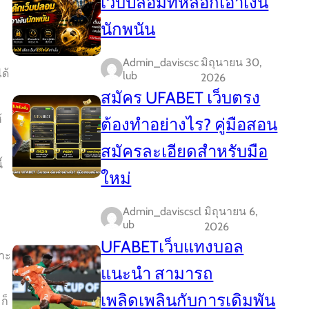
เว็บปลอมที่หลอกเอาเงิน
นักพนัน
Admin_daviscsc
มิถุนายน 30,
ด้
Lub
2026
สมัคร UFABET เว็บตรง
้
ต้องทำอย่างไร? คู่มือสอน
สมัครละเอียดสำหรับมือ
้
ใหม่
Admin_daviscscl
มิถุนายน 6,
Ub
2026
UFABETเว็บแทงบอล
ราะ
แนะนำ สามารถ
เพลิดเพลินกับการเดิมพัน
ก็