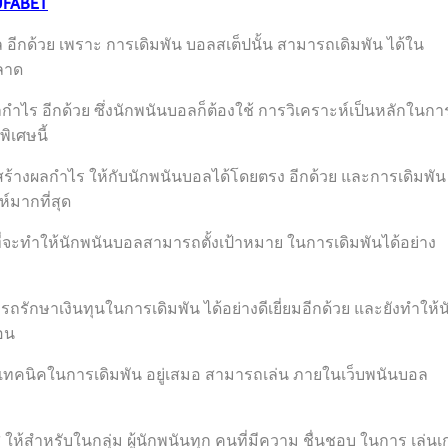
UFABET
ีกด้วย เพราะ การเดิมพัน บอลสเต็ปนั้น สามารถเดิมพัน ได้ใน
พลาด
ำไร อีกด้วย ซึ่งนักพนันบอลก็ต้องใช้ การวิเคราะห์เป็นหลักในกา
ิเศษนี้
ถสร้างผลกำไร ให้กับนักพนันบอลได้โดยตรง อีกด้วย และการเดิมพัน
ห์มากที่สุด
่อที่จะทำให้นักพนันบอลสามารถตั้งเป้าหมาย ในการเดิมพันได้อย่าง
ถรักษาเงินทุนในการเดิมพัน ได้อย่างดีเยี่ยมอีกด้วย และยังทำให้น
อน
ช้เทคนิคในการเดิมพัน อยู่เสมอ
สามารถเล่น ภายในเว็บพนันบอล
 ให้สำหรับในกลุ่ม ผู้นักพนันทุก คนที่มีความ ชื่นชอบ ในการ เล่น