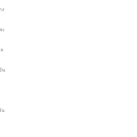
าง
็จะ
อล
งิน
ัน