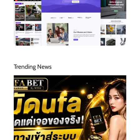
Trending News