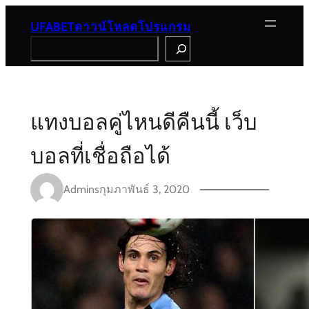
Skip
to
UFABETดาวน์โหลดโปรแกรม
content
Search
แทงบอลคู่ไหนดีคืนนี้ เว็บ
บอลที่เชื่อถือได้
Admins
กุมภาพันธ์ 3, 2020