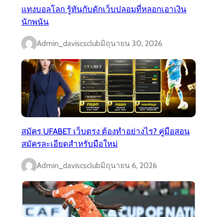
แทงบอลโลก รู้ทันกับดักเว็บปลอมที่หลอกเอาเงิน
นักพนัน
Admin_daviscsclub
มิถุนายน 30, 2026
สมัคร UFABET เว็บตรง ต้องทำอย่างไร? คู่มือสอน
สมัครละเอียดสำหรับมือใหม่
Admin_daviscsclub
มิถุนายน 6, 2026