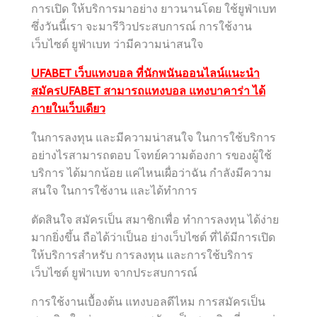
การเปิด ให้บริการมาอย่าง ยาวนานโดย ใช้ยูฟ่าเบท
ซึ่งวันนี้เรา จะมารีวิวประสบการณ์ การใช้งาน
เว็บไซต์ ยูฟ่าเบท ว่ามีความน่าสนใจ
UFABET เว็บแทงบอล ที่นักพนันออนไลน์แนะนำ
สมัครUFABET สามารถแทงบอล แทงบาคาร่า ได้
ภายในเว็บเดียว
ในการลงทุน และมีความน่าสนใจ ในการใช้บริการ
อย่างไรสามารถตอบ โจทย์ความต้องกา รของผู้ใช้
บริการ ได้มากน้อย แค่ไหนเผื่อว่าฉัน กำลังมีความ
สนใจ ในการใช้งาน และได้ทำการ
ตัดสินใจ สมัครเป็น สมาชิกเพื่อ ทำการลงทุน ได้ง่าย
มากยิ่งขึ้น
ถือได้ว่าเป็นอ ย่างเว็บไซต์ ที่ได้มีการเปิด
ให้บริการสำหรับ การลงทุน และการใช้บริการ
เว็บไซต์ ยูฟ่าเบท จากประสบการณ์
การใช้งานเบื้องต้น แทงบอลดีไหม การสมัครเป็น