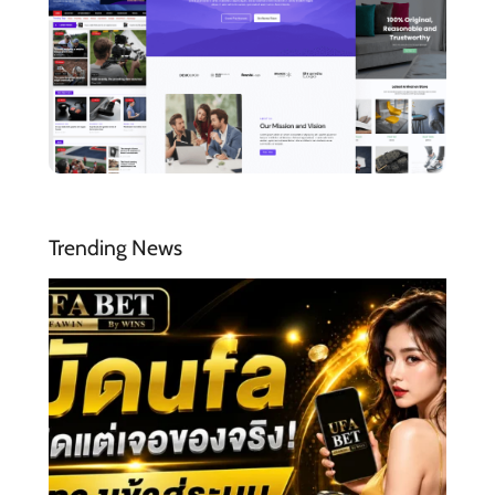
Trending News