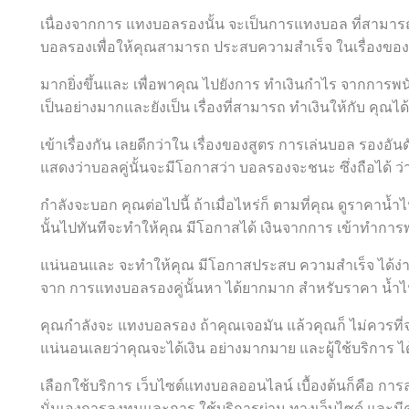
เนื่องจากการ แทงบอลรองนั้น จะเป็นการแทงบอล ที่สามารถหวัง
บอลรองเพื่อให้คุณสามารถ ประสบความสำเร็จ ในเรื่องขอ
มากยิ่งขึ้นและ เพื่อพาคุณ ไปยังการ ทำเงินกำไร จากการพนัน ก
เป็นอย่างมากและยังเป็น เรื่องที่สามารถ ทำเงินให้กับ คุณได
เข้าเรื่องกัน เลยดีกว่าใน เรื่องของสูตร การเล่นบอล รองอ
แสดงว่าบอลคู่นั้นจะมีโอกาสว่า บอลรองจะชนะ ซึ่งถือได้ ว่า
กำลังจะบอก คุณต่อไปนี้ ถ้าเมื่อไหร่ก็ ตามที่คุณ ดูราคาน
นั้นไปทันทีจะทำให้คุณ มีโอกาสได้ เงินจากการ เข้าทำการ
แน่นอนและ จะทำให้คุณ มีโอกาสประสบ ความสำเร็จ ได้ง่ายมาก
จาก การแทงบอลรองคู่นั้นหา ได้ยากมาก สำหรับราคา น้ำไ
คุณกำลังจะ แทงบอลรอง ถ้าคุณเจอมัน แล้วคุณก็ ไม่ควรที
แน่นอนเลยว่าคุณจะได้เงิน อย่างมากมาย และผู้ใช้บริการ ได
เลือกใช้บริการ เว็บไซต์แทงบอลออนไลน์ เบื้องต้นก็คือ การล
นั่นเองการลงทุนและการ ใช้บริการผ่าน ทางเว็บไซด์ และมีค