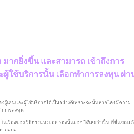
 มากยิ่งขึ้น และสามารถ เข้าถึงการ
และผู้ใช้บริการนั้น เลือกทำการลงทุน ผ่า
งผู้เล่นและผู้ใช้บริการได้เป็นอย่างดีเพราะฉะนั้นหากใครมีความ
ทำการลงทุน
รื่องของ วิธีการแทงบอล รองนั้นบอก ได้เลยว่าเป็น ที่ชื่นชอบ ก
งยาวนาน