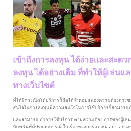
เข้าถึงการลงทุน ได้ง่ายและสะดวก
ลงทุน ได้อย่างเต็ม ที่ทำให้ผู้เล่น
ทางเว็บไซต์
ที่ได้มีการเปิดให้บริการก็ถือได้ว่าตอบสนองความต้องการขอ
สนใจในการลงทุนมีความสนใจในการใช้บริการก็สามารถ
และสามารถ ทำการใช้บริการ ตามความต้อง การของผู้เล่น ในเ
นักพนันที่มีประสบการณ์ ในเรื่องของการแทงบอลมา อย่า