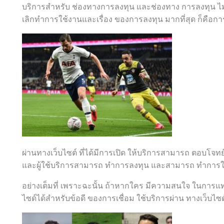
บริการ
สำหรับ ช่องทางการลงทุน และช่องทาง การลงทุน ไม่ค่อ
เลิกทำการใช้งานและเรื่อง ของการลงทุน มากที่สุด ก็คื
ผ่านทางเว็บไซต์ ที่ได้มีการเปิด ให้บริการสามารถ ตอบโจทย์คว
และผู้ใช้บริการสามารถ ทำการลงทุน และสามารถ ทำการใช
อย่างเต็มที่ เพราะฉะนั้น ถ้าหากใคร มีความสนใจ ในการแท
ไซด์ได้
สำหรับข้อดี ของการเชื่อม ใช้บริการผ่าน ทางเว็บไซ