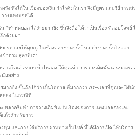
 พึ่งได้ใน เรื่องของเงิน กำไรดังนั้นเรา จึงมีสูตร และวิธีการเล่
ง การแทงบอลได้
ีฬาฟุตบอล ได้ง่ายมากยิ่ง ขึ้นจึงถือ ได้ว่าเป็นเรื่อง ที่ตอบโจทย์ ไ
้อีกด้วยมา
ันดับแรก เลยให้คุณดู ในเรื่องของ ราคาน้ำไหล ถ้าราคาน้ำไหลลง
เข้าตาม สูตรที่เรา
้ำไหล แล้วแล้วราคา น้ำไหลลง ให้คุณทำ การวางเดิมพัน เล่นบอลรอง
พนันอย่าง
ยิ่ง ขึ้นถือได้ว่า เป็นโอกาส ที่มากกว่า 70% เลยที่คุณจะ ได้เง
หลลง ในกรณีที่
่จะ พลาดรีบทำ การวางเดิมพัน ในเรื่องของการ แทงบอลรองเลย
้
แล้วสำหรับการ
งทุน และการใช้บริการ ผ่านทางเว็บไซด์ ที่ได้มีการเปิด ให้บริการ
วาม จำเป็นที่