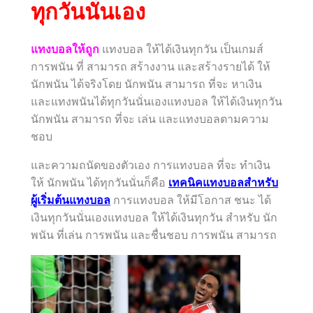
ทุกวันนั่นเอง
แทงบอลให้ถูก
แทงบอล ให้ได้เงินทุกวัน เป็นเกมส์
การพนัน ที่ สามารถ สร้างงาน และสร้างรายได้ ให้
นักพนัน ได้จริงโดย นักพนัน สามารถ ที่จะ หาเงิน
และแทงพนันได้ทุกวันนั่นเองแทงบอล ให้ได้เงินทุกวัน
นักพนัน สามารถ ที่จะ เล่น และแทงบอลตามความ
ชอบ
และความถนัดของตัวเอง การแทงบอล ที่จะ ทำเงิน
ให้ นักพนัน ได้ทุกวันนั่นก็คือ
เทคนิคแทงบอลสำหรับ
ผู้เริ่มต้นแทงบอล
การแทงบอล ให้มีโอกาส ชนะ ได้
เงินทุกวันนั่นเองแทงบอล ให้ได้เงินทุกวัน สำหรับ นัก
พนัน ที่เล่น การพนัน และชื่นชอบ การพนัน สามารถ