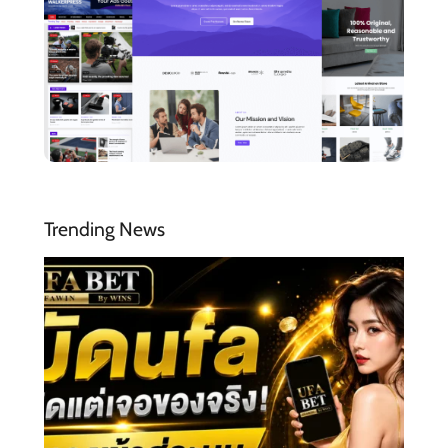
Trending News