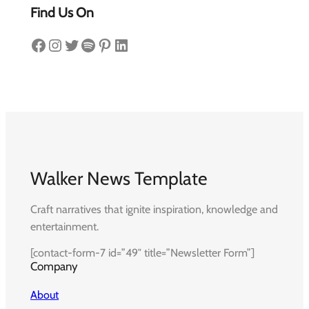
Find Us On
Facebook
Instagram
Twitter
Spotify
Pinterest
LinkedIn
Walker News Template
Craft narratives that ignite inspiration, knowledge and
entertainment.
[contact-form-7 id=”49″ title=”Newsletter Form”]
Company
About