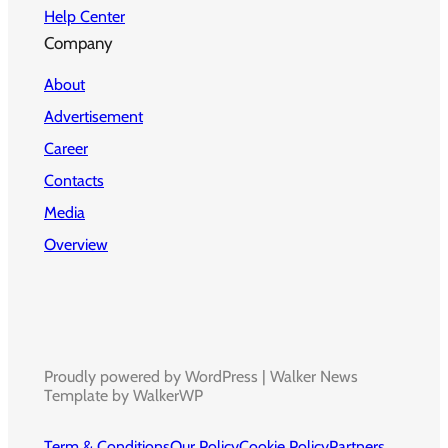
Help Center
Company
About
Advertisement
Career
Contacts
Media
Overview
Proudly powered by WordPress | Walker News
Template by WalkerWP
Term & Conditions
Our Policy
Cookie Policy
Partners