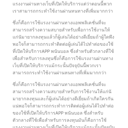
แรงงานผ่านทางเว็บที่เปิดให้บริการแต่ว่าตอนนี้พวก
เราสามารถกระทำใช้งานผ่านหนทางที่เพิ่มมากกว่า
ซึ่งก็คือการใช้แรงงานผ่านทางแอพพลิเคชั่นที่จะ
สามารถสร้างความสบายสำหรับเพื่อการใช้งานให้
แก่นัมายากลงทุนแล้วก็ผู้เล่นได้อย่างดีเยี่ยมถ้าผู้ใดพึง
พอใจก็สามารถกระทำติดต่อผู้เล่นได้ไปทำต่อของใช้
ที่เปิดให้บริการAPP พนันบอล ซึ่งสำหรับตัวกลางที่ใช้
เพื่อสำหรับการลงทุนซึ่งก็คือการใช้แรงงานผ่านทาง
เว็บที่เปิดให้บริการแม้กระนั้นปัจจุบันนี้พวกเรา
สามารถกระทำใช้งานผ่านหนทางที่เพิ่มมากกว่า
ซึ่งก็คือการใช้แรงงานผ่านทางแอพพลิเคชั่นที่จะ
สามารถสร้างความสบายสำหรับการใช้งานให้แก่นั
มายากลงทุนและก็ผู้เล่นได้อย่างดีเยี่ยมถ้าเกิดใครกัน
แน่พอใจก็สามารถกระทำการติดต่อผู้เล่นได้ไปทำต่อ
ของใช้ที่เปิดให้บริการAPP พนันบอล ซึ่งสำหรับ
ตัวกลางที่ใช้เพื่อสำหรับการลงทุนมันก็คือการใช้
แรงงานผ่านทางเว็บที่เปิดให้บริการแม้กระนั้นปัจจุบัน