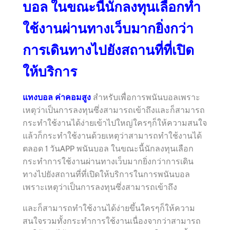
บอล ในขณะนี้นักลงทุนเลือกทำ
ใช้งานผ่านทางเว็บมากยิ่งกว่า
การเดินทางไปยังสถานที่ที่เปิด
ให้บริการ
แทงบอล ค่าคอมสูง
สำหรับเพื่อการพนันบอลเพราะ
เหตุว่าเป็นการลงทุนซึ่งสามารถเข้าถึงและก็สามารถ
กระทำใช้งานได้ง่ายเข้าไปใหญ่ใครๆก็ให้ความสนใจ
แล้วก็กระทำใช้งานด้วยเหตุว่าสามารถทำใช้งานได้
ตลอด 1 วันAPP พนันบอล ในขณะนี้นักลงทุนเลือก
กระทำการใช้งานผ่านทางเว็บมากยิ่งกว่าการเดิน
ทางไปยังสถานที่ที่เปิดให้บริการในการพนันบอล
เพราะเหตุว่าเป็นการลงทุนซึ่งสามารถเข้าถึง
และก็สามารถทำใช้งานได้ง่ายขึ้นใครๆก็ให้ความ
สนใจรวมทั้งกระทำการใช้งานเนื่องจากว่าสามารถ