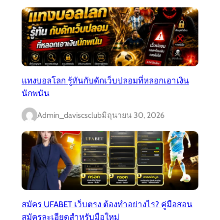
แทงบอลโลก รู้ทันกับดักเว็บปลอมที่หลอกเอาเงิน
นักพนัน
Admin_daviscsclub
มิถุนายน 30, 2026
สมัคร UFABET เว็บตรง ต้องทำอย่างไร? คู่มือสอน
สมัครละเอียดสำหรับมือใหม่