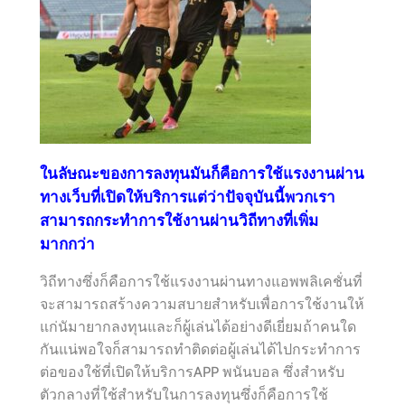
ในลัษณะของการลงทุนมันก็คือการใช้แรงงานผ่าน
ทางเว็บที่เปิดให้บริการแต่ว่าปัจจุบันนี้พวกเรา
สามารถกระทำการใช้งานผ่านวิถีทางที่เพิ่ม
มากกว่า
วิถีทางซึ่งก็คือการใช้แรงงานผ่านทางแอพพลิเคชั่นที่
จะสามารถสร้างความสบายสำหรับเพื่อการใช้งานให้
แก่นัมายากลงทุนและก็ผู้เล่นได้อย่างดีเยี่ยมถ้าคนใด
กันแน่พอใจก็สามารถทำติดต่อผู้เล่นได้ไปกระทำการ
ต่อของใช้ที่เปิดให้บริการAPP พนันบอล ซึ่งสำหรับ
ตัวกลางที่ใช้สำหรับในการลงทุนซึ่งก็คือการใช้