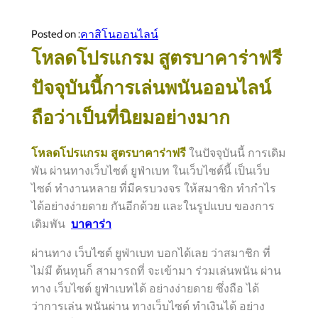
คาสิโนออนไลน์
Posted on :
โหลดโปรแกรม สูตรบาคาร่าฟรี
ปัจจุบันนี้การเล่นพนันออนไลน์
ถือว่าเป็นที่นิยมอย่างมาก
โหลดโปรแกรม สูตรบาคาร่าฟรี
ในปัจจุบันนี้ การเดิม
พัน ผ่านทางเว็บไซต์ ยูฟ่าเบท ในเว็บไซต์นี้ เป็นเว็บ
ไซด์ ทำงานหลาย ที่มีครบวงจร ให้สมาชิก ทำกำไร
ได้อย่างง่ายดาย กันอีกด้วย และในรูปแบบ ของการ
เดิมพัน
บาคาร่า
ผ่านทาง เว็บไซต์ ยูฟ่าเบท บอกได้เลย ว่าสมาชิก ที่
ไม่มี ต้นทุนก็ สามารถที่ จะเข้ามา ร่วมเล่นพนัน ผ่าน
ทาง เว็บไซต์ ยูฟ่าเบทได้ อย่างง่ายดาย ซึ่งถือ ได้
ว่าการเล่น พนันผ่าน ทางเว็บไซต์ ทำเงินได้ อย่าง