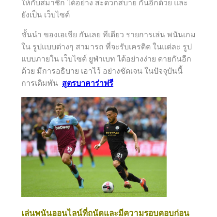
ให้กับสมาชิก ได้อย่าง สะดวกสบาย กันอีกด้วย และ
ยังเป็น เว็บไซต์
ชั้นนำ ของเอเชีย กันเลย ทีเดียว รายการเล่น พนันเกม
ใน รูปแบบต่างๆ สามารถ ที่จะรับเครดิต ในแต่ละ รูป
แบบภายใน เว็บไซต์ ยูฟ่าเบท ได้อย่างง่าย ดายกันอีก
ด้วย มีการอธิบาย เอาไว้ อย่างชัดเจน
ในปัจจุบันนี้
การเดิมพัน
สูตรบาคาร่าฟรี
เล่นพนันออนไลน์ที่ถนัดและมีความรอบคอบก่อน