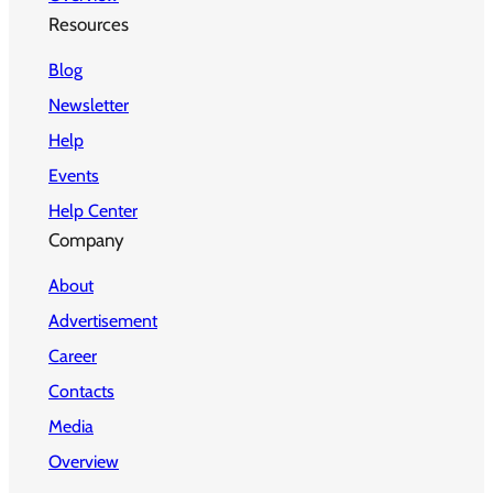
Resources
Blog
Newsletter
Help
Events
Help Center
Company
About
Advertisement
Career
Contacts
Media
Overview