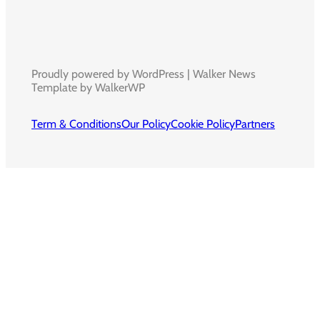
Proudly powered by WordPress | Walker News
Template by WalkerWP
Term & Conditions
Our Policy
Cookie Policy
Partners