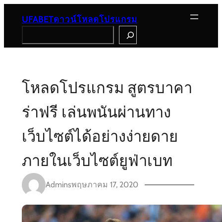
Skip
to
UFABETดาวน์โหลดโปรแกรม
content
Search
โหลดโปรแกรม สูตรบาคา
ร่าฟรี เล่นพนันผ่านทาง
เว็บไซต์ได้อย่างง่ายดาย
ภายในเว็บไซต์ยูฟ่าเบท
Admins
พฤษภาคม 17, 2020