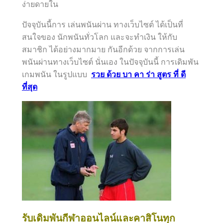
ง่ายดาย
ใน
ปัจจุบันนี้การ เล่นพนันผ่าน ทางเว็บไซต์ ได้เป็นที่
สนใจของ นักพนันทั่วโลก และจะทำเงิน ให้กับ
สมาชิก ได้อย่างมากมาย กันอีกด้วย จากการเล่น
พนันผ่านทางเว็บไซต์ นั่นเอง ในปัจจุบันนี้ การเดิมพัน
เกมพนัน ในรูปแบบ
รวย ด้วย บา คา ร่า สูตร ที่ ดี
ที่สุด
รับเดิมพันกีฬาออนไลน์และคาสิโนทุก