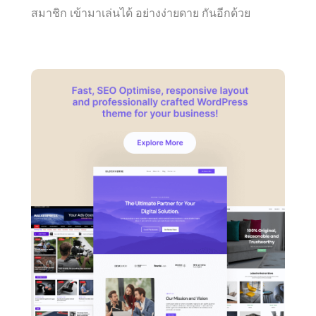
สมาชิก เข้ามาเล่นได้ อย่างง่ายดาย กันอีกด้วย