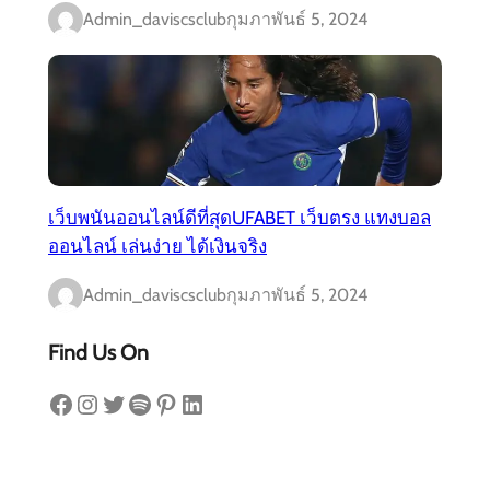
Admin_daviscsclub
กุมภาพันธ์ 5, 2024
เว็บพนันออนไลน์ดีที่สุดUFABET เว็บตรง แทงบอล
ออนไลน์ เล่นง่าย ได้เงินจริง
Admin_daviscsclub
กุมภาพันธ์ 5, 2024
Find Us On
Facebook
Instagram
Twitter
Spotify
Pinterest
LinkedIn