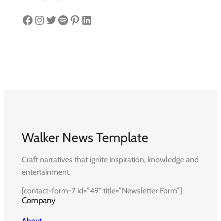
Facebook
Instagram
Twitter
Spotify
Pinterest
LinkedIn
Walker News Template
Craft narratives that ignite inspiration, knowledge and
entertainment.
[contact-form-7 id=”49″ title=”Newsletter Form”]
Company
About