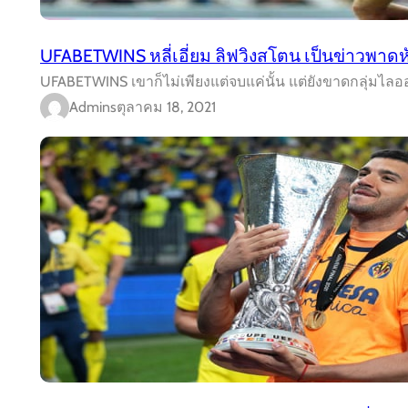
UFABETWINS หลี่เอี่ยม ลิฟวิงสโตน เป็นข่าวพาดห
UFABETWINS เขาก็ไม่เพียงแต่จบแค่นั้น แต่ยังขาดกลุ่มไล
Admins
ตุลาคม 18, 2021