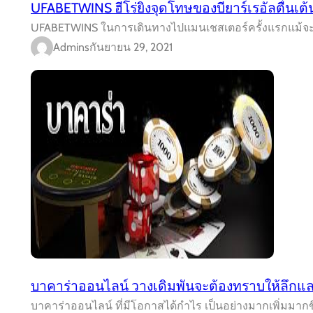
UFABETWINS ฮีโร่ยิงจุดโทษของบียาร์เรอัลตื่นเต้น
UFABETWINS ในการเดินทางไปแมนเชสเตอร์ครั้งแรกแม้จะอ
Admins
กันยายน 29, 2021
บาคาร่าออนไลน์ วางเดิมพันจะต้องทราบให้ลึกและก็
บาคาร่าออนไลน์ ที่มีโอกาสได้กำไร เป็นอย่างมากเพิ่มมาก