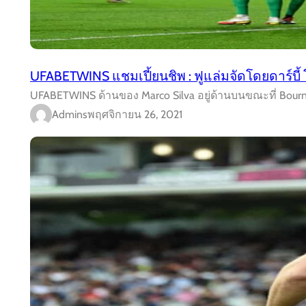
UFABETWINS แชมเปี้ยนชิพ : ฟูแล่มจัดโดยดาร์บี้
UFABETWINS ด้านของ Marco Silva อยู่ด้านบนขณะที่ Bou
Admins
พฤศจิกายน 26, 2021