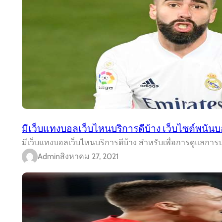
มีเว็บแทงบอลเว็บไหนบริการดีบ้าง เว็บไซต์พนันบ
มีเว็บแทงบอลเว็บไหนบริการดีบ้าง สำหรับเพื่อการดูแลการ
Admin
สิงหาคม 27, 2021