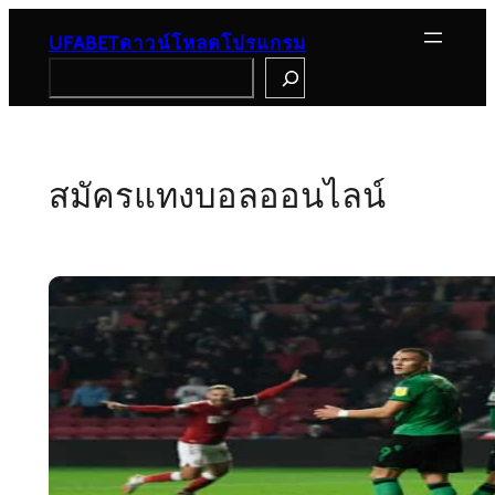
Skip
to
UFABETดาวน์โหลดโปรแกรม
content
Search
สมัครแทงบอลออนไลน์