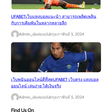
UFABETเว็บแทงบอลแนะนำ สามารถเพลิดเพลิน
กับการเดิมพันในหลากหลายลีก
Admin_daviscsclub
กุมภาพันธ์ 5, 2024
เว็บพนันออนไลน์ดีที่สุดUFABET เว็บตรง แทงบอล
ออนไลน์ เล่นง่าย ได้เงินจริง
Admin_daviscsclub
กุมภาพันธ์ 5, 2024
Find Us On