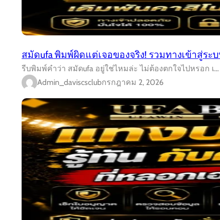
สมัดufa พิมพ์ผิดแต่เจอของจริง! รวมทางเข้าสู่ระ
รีบพิมพ์คำว่า สมัดufa อยู่ใช่ไหมล่ะ ไม่ต้องตกใจไปหรอก เ…
Admin_daviscsclub
กรกฎาคม 2, 2026