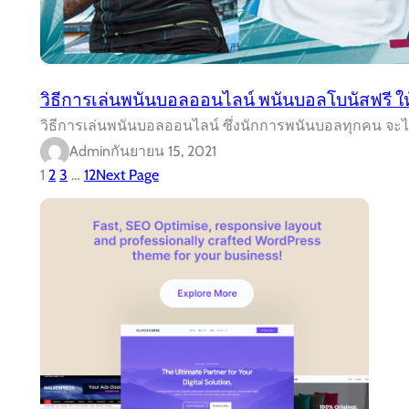
วิธีการเล่นพนันบอลออนไลน์ พนันบอลโบนัสฟรี ให
วิธีการเล่นพนันบอลออนไลน์ ซึ่งนักการพนันบอลทุกคน จะไ
Admin
กันยายน 15, 2021
1
2
3
…
12
Next Page