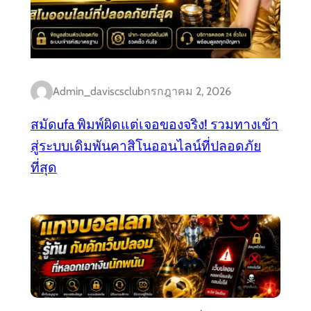
Admin_daviscsclub
กรกฎาคม 2, 2026
สมัดufa พิมพ์ผิดแต่เจอของจริง! รวมทางเข้า
สู่ระบบเดิมพันคาสิโนออนไลน์ที่ปลอดภัย
ที่สุด