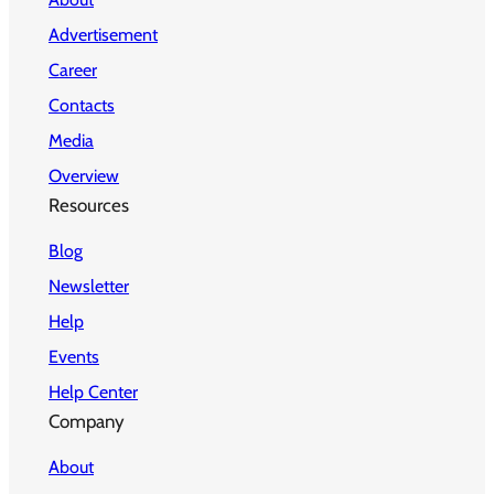
Advertisement
Career
Contacts
Media
Overview
Resources
Blog
Newsletter
Help
Events
Help Center
Company
About