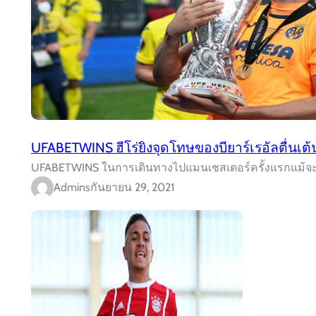
UFABETWINS ฮีโร่ยิงจุดโทษของบียาร์เรอัลตื่นเต้น
UFABETWINS ในการเดินทางไปแมนเชสเตอร์ครั้งแรกแม้จะอ
Admins
กันยายน 29, 2021