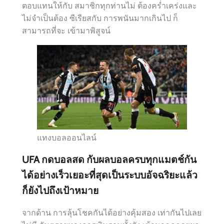
ตอบแทนให้กับ สมาชิกทุกท่านไม่ ต้องคร่ำเคร่งและ
ไม่จำเป็นต้อง ซีเรียสกับ การพนันมากเกินไป ก็
สามารถที่จะ เข้ามาพิสูจน์
แทงบอลออนไลน์
UFA กดบอลสด กับผลบอลครบทุกแมตช์กัน
ได้อย่างเร็วเยอะที่สุดเป็นระบบอัจฉริยะแล้ว
ก็ยังไปถึงเป้าหมาย
จากด้าน การลุ้นโชคกันได้อย่างคุ้มสอง เท่ากันไปเลย