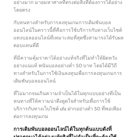
อย่างมาก มายมหาศาลที่ตรงต่อสิ่งที่ต้องการได้อย่าง
โดยตรง
กับหนทางสำหรับการลงทุนเกมการเดิมพันบอล
ออนไลน์ในคราวนี้ที่คือการใช้บริการกับทางเว็บไซต์
แทงบอลออนไลน์ที่เหมาะสมที่สุดซึ่งสามารถได้รับผล
ตอบแทนที่ดี
ที่มีความคุ้มราคาได้อย่างแท้จริงที่ไม่ทำให้ผิดหวัง
อย่างแน่แท้ พนันบอลอย่างต่ำ 50 บาท โดยได้มีวิถี
ทางสำหรับในการใช้เงินลงทุนเพื่อการลงทุนเกมการ
เดิมพันบอลออนไลน์
ที่ไม่มากจนเกินความจำเป็นได้ในทุกแบบอย่างที่เป็น
หนทางที่ให้ความน่าดึงดูดใจสำหรับเพื่อการใช้
บริการกับทางเว็บไซต์ ufa ฝากอย่างต่ำ 50 ที่พอเพียง
ต่อการลงทุนเกม
การเดิมพันบอลออนไลน์ได้ในทุกต้นแบบดังที่
ปรารถนาได้อย่างแท้จริงที่ไม่จำเป็นที่จะต้องใช้