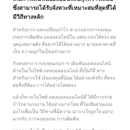
ซึ่งสามารถได้รับจังหวะที่เหมาะสมที่สุดที่ได้
มีวิถีทางหลัก
สำหรับการ แลกเปลี่ยนกำไร ค่าแรงจากการลงทุน
เกมการเดิมพัน บอลออนไลน์ใน แต่ละรอบได้ตรง ต่อ
จุดมุ่งหมายดัง ที่อยากได้ได้อย่างมาก มายมหาศาลที่
เป็น ความถูกใจเป็นอย่างมาก
กับหนทาง การลงทุนเกมการ เดิมพันบอลออนไลน์
ด้านในเว็บไซต์ แทงบอลออนไลน์ ที่เป็นวิถี ทาง
สำหรับการใช้ เงินลงทุนที่น้อย ได้อย่างแท้จริง ที่ตรง
ต่อสิ่งที่ต้อง การได้อย่างโดยตรง
แล้วก็ทางเว็บไซต์ แทงบอลออนไลน์ที่ ได้มีการจ่าย
กำไรค่าแรงงาน ได้อย่างมากโดย ที่ไม่เสียส่วนแบ่ง
อะไรเพื่อเป็น วิถีทางที่มีความ น่าวางใจถูกใจ อย่าง
มากกับ การลงทุนเกม การเดิมพัน