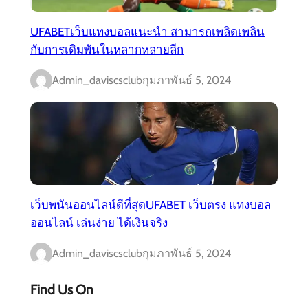
UFABETเว็บแทงบอลแนะนำ สามารถเพลิดเพลิน
กับการเดิมพันในหลากหลายลีก
Admin_daviscsclub
กุมภาพันธ์ 5, 2024
เว็บพนันออนไลน์ดีที่สุดUFABET เว็บตรง แทงบอล
ออนไลน์ เล่นง่าย ได้เงินจริง
Admin_daviscsclub
กุมภาพันธ์ 5, 2024
Find Us On