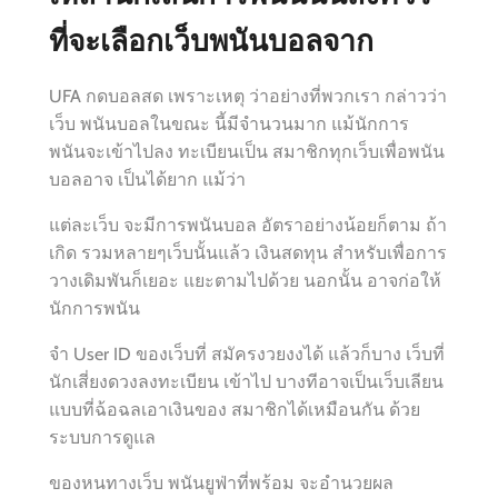
ที่จะเลือกเว็บพนันบอลจาก
UFA กดบอลสด
เพราะเหตุ ว่าอย่างที่พวกเรา กล่าวว่า
เว็บ พนันบอลในขณะ นี้มีจำนวนมาก แม้นักการ
พนันจะเข้าไปลง ทะเบียนเป็น สมาชิกทุกเว็บเพื่อพนัน
บอลอาจ เป็นได้ยาก แม้ว่า
แต่ละเว็บ จะมีการพนันบอล อัตราอย่างน้อยก็ตาม ถ้า
เกิด รวมหลายๆเว็บนั้นแล้ว เงินสดทุน สำหรับเพื่อการ
วางเดิมพันก็เยอะ แยะตามไปด้วย นอกนั้น อาจก่อให้
นักการพนัน
จำ User ID ของเว็บที่ สมัครงวยงงได้ แล้วก็บาง เว็บที่
นักเสี่ยงดวงลงทะเบียน เข้าไป บางทีอาจเป็นเว็บเลียน
แบบที่ฉ้อฉลเอาเงินของ สมาชิกได้เหมือนกัน ด้วย
ระบบการดูแล
ของหนทางเว็บ พนันยูฟ่าที่พร้อม จะอำนวยผล