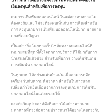
เงินลงทุนสำหรับเพื่อการลงทุน
เกมการเดิมพันบอลออนไลน์ ในแต่ละรอบอย่าง ไม่
ต้องสงสัยและ ไม่จะต้องพบเห็นกับ การเสี่ยงสำหรับ
การ ลงทุนเกมการเดิมพัน บอลออนไลน์มาก มายก่าย
กองที่ตอบปัญหา
เป็นอย่างยิ่ง โดยทางเว็บไซต์แทง บอลออนไลน์ที่
เหมาะสมที่สุด ที่ตั้งใจทุกการบริการ ที่ได้มากับการ
นำเสนอเป็นตัวช่วย สำหรับเพื่อการ วางเดิมพันเกม
การเดิมพัน บอลออนไลน์
ในทุกแบบ ได้อย่างแม่นยำแม่น เพื่อสามารถจัด
เตรียม รับกับความคุ้มราคา สำหรับในการแลก
เปลี่ยนกำไรเงินเดือนจากการลงทุนเกมการเดิมพัน
บอลออนไลน์ในแต่ละรอบได้
ตรงต่อวัตถุประสงค์ดังที่อยากได้อย่างมากมาย
มหาศาลที่ตรงต่อความปรารถนาได้อย่างโดยตรงกับ