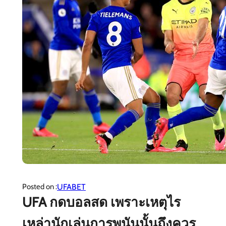
UFABET
Posted on :
UFA กดบอลสด เพราะเหตุไร
เหล่านักเล่นการพนันนั้นถึงควร