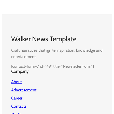
Walker News Template
Craft narratives that ignite inspiration, knowledge and
entertainment.
[contact-form-7 id=”49″ title=”Newsletter Form”]
Company
About
Advertisement
Career
Contacts