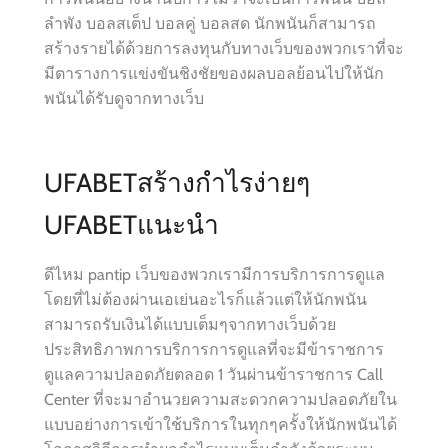
ลำพัง บอลสเต็ป บอลคู่ บอลสด นักพนันก็สามารถ
สร้างรายได้ด้วยการลงทุนกับทางเว็บของพวกเราที่จะ
มีตารางการแข่งขันชิงชัยของผลบอลย้อนไปให้นัก
พนันได้รับดูจากทางเว็บ
UFABETสร้างกำไรง่ายๆ
UFABETแนะนำ
ดีไหม pantip เว็บของพวกเรามีการบริการการดูแล
โดยที่ไม่ต้องผ่านเอเย่นอะไรก็แล้วแต่ให้นักพนัน
สามารถรับเงินได้แบบเต็มๆจากทางเว็บด้วย
ประสิทธิภาพการบริการการดูแลที่จะมีข้าราชการ
ดูแลความปลอดภัยตลอด 1 วันผ่านข้าราชการ Call
Center ที่จะมาอำนวยความสะดวกความปลอดภัยใน
แบบอย่างการเข้าใช้บริการในทุกๆครั้งให้นักพนันได้