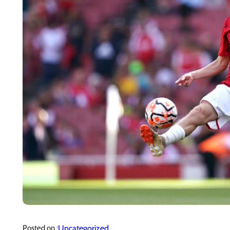
Uncategorized
Posted on :