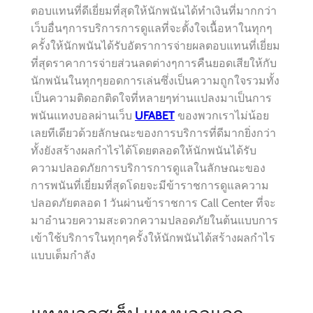
ตอบแทนที่ดีเยี่ยมที่สุดให้นักพนันได้ทำเงินที่มากกว่า
เว็บอื่นๆการบริการการดูแลที่จะตั้งใจเนื้อหาในทุกๆ
ครั้งให้นักพนันได้รับอัตราการจ่ายผลตอบแทนที่เยี่ยม
ที่สุดราคาการจ่ายส่วนลดต่างๆการคืนยอดเสียให้กับ
นักพนันในทุกๆยอดการเล่นซึ่งเป็นความถูกใจรวมทั้ง
เป็นความติดอกติดใจที่หลายๆท่านแปลงมาเป็นการ
พนันแทงบอลผ่านเว็บ
UFABET
ของพวกเราไม่น้อย
เลยทีเดียวด้วยลักษณะของการบริการที่ดีมากยิ่งกว่า
ทั้งยังสร้างผลกำไรได้โดยตลอดให้นักพนันได้รับ
ความปลอดภัยการบริการการดูแลในลักษณะของ
การพนันที่เยี่ยมที่สุดโดยจะมีข้าราชการดูแลความ
ปลอดภัยตลอด 1 วันผ่านข้าราชการ Call Center ที่จะ
มาอำนวยความสะดวกความปลอดภัยในต้นแบบการ
เข้าใช้บริการในทุกๆครั้งให้นักพนันได้สร้างผลกำไร
แบบเต็มกำลัง