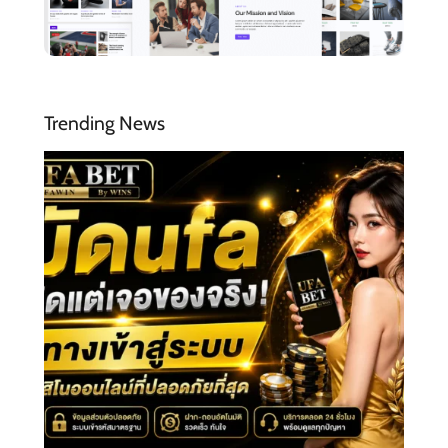
Trending News