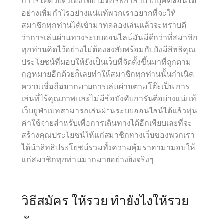
กำไรได้ด้วยตัวเองโดยไม่ตกระกำลำบากบุคคลอื่นได้
อย่างเพิ่มกำไรอย่างแน่แท้พวกเราอยากที่จะให้
สมาชิกทุกท่านได้เข้ามาทดลองเล่นแล้วจะทราบดี
ว่าการเล่นผ่านทางระบบออนไลน์มันมีดีกว่าที่สมาชิก
ทุกท่านคิดไว้อย่างไม่ต้องสงสัยพร้อมกับยังมีสิทธิคุณ
ประโยชน์ที่มอบให้ยังเป็นเว็บที่จัดตั้งขึ้นมาที่ถูกตาม
กฎหมายอีกด้วยก็เลยทำให้สมาชิกทุกท่านนั้นกำเนิด
ความเชื่อถือมากมายการเล่นผ่านตามโต๊ะเป็น การ
เล่นที่ไร้คุณภาพและไม่มีข้อบังคับการันตีอย่างแน่แท้
เว็บยูฟ่าเบทสามารถเล่นผ่านระบบออนไลน์ได้แล้วทุ่น
ค่าใช้จ่ายสำหรับเพื่อการเดินทางได้อีกเพียบเลยที่จะ
สร้างคุณประโยชน์ให้แก่สมาชิกทางเว็บของพวกเรา
ได้นำสิทธิประโยชน์รวมทั้งความคุ้มราคามามอบให้
แก่สมาชิกทุกท่านมากมายอย่างยิ่งจริงๆ
วิธีสมัคร ให้รวย ทำยังไงให้รวย