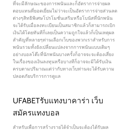
ที่จะมีลักษณะของการพนันและก็อัตราการจ่ายผล
ตอบแทนที่ยอดเยี่ยมไม่ว่าจะเป็นอัตราการจ่ายส่วนลด
ต่างๆสิทธิพิเศษโปรโมชั่นเสริมหรือโบนัสที่นักพนัน
จะได้รับเมื่อลงทะเบียนเป็นสมาชิกแล้วก็สามารถเบิก
เงินได้โดยทันทีก็เลยเป็นความถูกใจแล้วก็เป็นเหตุผล
สำคัญที่หลายๆท่านเลือกเว็บของพวกเราสำหรับการ
พนันรวมทั้งยังเปลี่ยนแปลงจากการพนันแบบเดิมๆ
อย่างบอลโต๊ะที่นักพนันบางครั้งก็อาจจะจะต้องเสี่ยง
ในเรื่องของเงินลงทุนหรือบางทีก็อาจจะมิได้รับเงิน
ครบตามปริมาณแต่ว่ากับทางเว็บท่านจะได้รับความ
ปลอดภัยบริการการดูแล
UFABETรับแทงบาคาร่า เว็บ
สมัครแทงบอล
สำหรับเพื่อการสร้างรายได้จำเป็นจะต้องได้รับผล