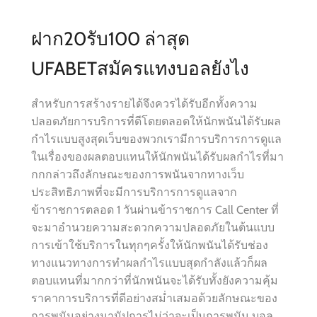
ฝาก20รับ100 ล่าสุด
UFABETสมัครแทงบอลยังไง
สำหรับการสร้างรายได้จึงควรได้รับอีกทั้งความ
ปลอดภัยการบริการที่ดีโดยตลอดให้นักพนันได้รับผล
กำไรแบบสูงสุดเว็บของพวกเรามีการบริการการดูแล
ในเรื่องของผลตอบแทนให้นักพนันได้รับผลกำไรที่มา
กกกล่าวถึงลักษณะของการพนันจากทางเว็บ
ประสิทธิภาพที่จะมีการบริการการดูแลจาก
ข้าราชการตลอด 1 วันผ่านข้าราชการ Call Center ที่
จะมาอำนวยความสะดวกความปลอดภัยในต้นแบบ
การเข้าใช้บริการในทุกๆครั้งให้นักพนันได้รับช่อง
ทางแนวทางการทำผลกำไรแบบสุดกำลังแล้วก็ผล
ตอบแทนที่มากกว่าที่นักพนันจะได้รับทั้งยังความคุ้ม
ราคาการบริการที่ดีอย่างสม่ำเสมอด้วยลักษณะของ
การพนันอย่างนานัปการไม่ว่าจะเป็นการพนัน บอล