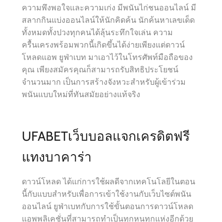
ความพึงพอใจและความเก่ง มีพนันไก่ชนออนไลน์ มี
สลากกินแบ่งออนไลน์ให้นักคิดค้น นักค้นหาเลขเด็ด
ทั้งหมดทั้งปวงทุกคนได้ลุ้นระทึกใจเล่น ความ
ครื้นเครงพร้อมพวกนี้เกิดขึ้นได้ง่ายเพียงแต่ดาวน์
โหลดแอพ ยูฟ่าเบท มาเอาไว้ในโทรศัพท์มือถือของ
คุณ เพียงสมัครคุณก็สามารถรับสิทธิประโยชน์
จำนวนมาก เป็นการสร้างจังหวะสำหรับผู้เข้าร่วม
พนันแบบใหม่ที่ทันสมัยอย่างแท้จริง
UFABETเว็บบอลแจกเครดิตฟรี
แทงบาคาร่า
ดาวน์โหลด ได้แก่การใช้ผลดีจากเทคโนโลยีในตอน
นี้กับแบบสำหรับเพื่อการเข้าใช้งานกับเว็บไซต์พนัน
ออนไลน์ ยูฟ่าเบทกับการใช้ขั้นตอนการดาวน์โหลด
แอพพลิเคชั่นที่สามารถทำเป็นทุกหนทุกแห่งอีกด้วย