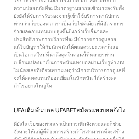
โอกาสวิธีการทำผลกำไรแบบเต็มกำลังด้วยระบบ
ความปลอดภัยที่จะมีมาตรฐานสากลเข้ามารองรับทั้ง
ยังยังได้รับการรับรองจากผู้เข้าใช้บริการนานัปการ
ท่านว่าเว็บของพวกเราเป็นเว็บไซต์เดียวที่มีอัตราการ
จ่ายผลตอบแทนแบบสูงขึ้นยิ่งกว่าเว็บอื่นๆและ
ประสิทธิภาพการบริการที่จะมีข้าราชการดูแลรอ
แก้ไขปัญหาให้กับนักพนันได้ตลอดระยะเวลาก็เลย
เป็นโอกาสใหม่ที่น่าดึงดูดในตอนนี้ที่หลายๆท่าน
เปลี่ยนแปลงมาเป็นการพนันแทงบอลผ่านเว็บยูฟ่าเบท
ไม่น้อยเลยทีเดียวเพราะเหตุว่ามีการบริการการดูแลที่
จะได้ผลทดแทนที่ยอดเยี่ยมในนักพนัน ได้สร้างผล
กำไรอย่างใหญ่โต
UFAเดิมพันบอล UFABETสมัครแทงบอลยังไง
ดียังไง เว็บของพวกเราเป็นการเพิ่มจังหวะและก็ช่วย
จังหวะให้แก่ผู้ที่ต้องการสร้างกำไรสามารถที่จะสร้าง