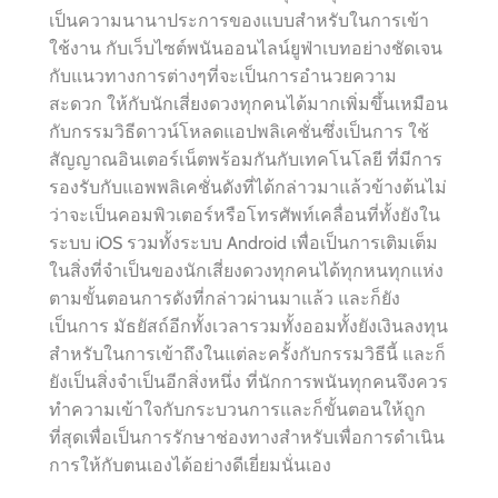
เป็นความนานาประการของแบบสำหรับในการเข้า
ใช้งาน กับเว็บไซต์พนันออนไลน์ยูฟ่าเบทอย่างชัดเจน
กับแนวทางการต่างๆที่จะเป็นการอำนวยความ
สะดวก ให้กับนักเสี่ยงดวงทุกคนได้มากเพิ่มขึ้นเหมือน
กับกรรมวิธีดาวน์โหลดแอปพลิเคชั่นซึ่งเป็นการ ใช้
สัญญาณอินเตอร์เน็ตพร้อมกันกับเทคโนโลยี ที่มีการ
รองรับกับแอพพลิเคชั่นดังที่ได้กล่าวมาแล้วข้างต้นไม่
ว่าจะเป็นคอมพิวเตอร์หรือโทรศัพท์เคลื่อนที่ทั้งยังใน
ระบบ iOS รวมทั้งระบบ Android เพื่อเป็นการเติมเต็ม
ในสิ่งที่จำเป็นของนักเสี่ยงดวงทุกคนได้ทุกหนทุกแห่ง
ตามขั้นตอนการดังที่กล่าวผ่านมาแล้ว และก็ยัง
เป็นการ มัธยัสถ์อีกทั้งเวลารวมทั้งออมทั้งยังเงินลงทุน
สำหรับในการเข้าถึงในแต่ละครั้งกับกรรมวิธีนี้ และก็
ยังเป็นสิ่งจำเป็นอีกสิ่งหนึ่ง ที่นักการพนันทุกคนจึงควร
ทำความเข้าใจกับกระบวนการและก็ขั้นตอนให้ถูก
ที่สุดเพื่อเป็นการรักษาช่องทางสำหรับเพื่อการดำเนิน
การให้กับตนเองได้อย่างดีเยี่ยมนั่นเอง