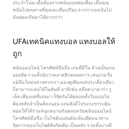
ประจำโน่น เมื่อต้องการพนันบอลต่อเพียง เมื่อคุณ
พนันไปหนทางที่คุณจะเสียเปรียบ จากการลงเงินไป
มันย่อมเกิดมาได้มากกว่า
UFAเทคนิคแทงบอล แทงบอลให้
ถูก
พนันออนไลน์ โทรศัพท์มือถือ เกมที่มีใน ล้วนเป็นเกม
ยอดฮิต รวมทั้งนับว่าคลาสสิกตลอดการ เล่นง่าย ถึง
แม้มือใหม่อย่างพวกเรา มองดูเพียงแค่ประเดี๋ยวเดียว
ก็สามารถเล่นได้ในทันที อาทิเช่น สล๊อต บาคาร่า รู
เล็ต เพียงแต่ที่เอ่ยมา ก็จัดกันได้ตลอดทั้งวันแบบไม่
ต้องหลับจำเป็นต้องนอน แถมยังมีโปรแรงๆกระตุ้น
ต่อมให้ได้ร่วมสนุกสนานกันตลอดวันพนันออนไลน์
โทรศัพท์มือถือ เว็บไซต์เอเย่นต์จะต้องยึดแนวทาง
จัดการของเว็บไซต์สังกัดเดิม เป็นหลัก รวมทั้งบางที