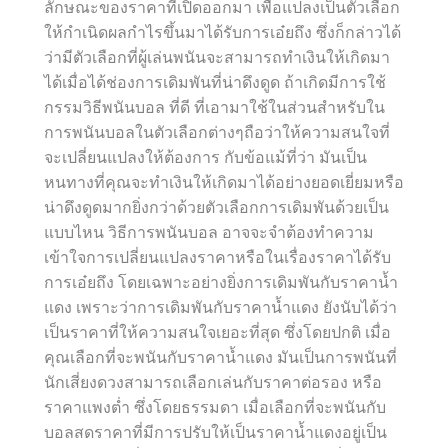
ลักษณะของราคาที่เปิดออกมา เพื่อแปลงเป็นตัวเลือก
ให้กำเนิดผลกำไรขึ้นมาได้รับการเอ๋ยถึง ซึ่งก็กล่าวได้
ว่ามีตัวเลือกที่ผู้เล่นพนันจะสามารถทำเงินให้เกิดมา
ได้เมื่อได้ช่องการเดิมพันที่น่าดึงดูด ถ้าเกิดมีการใช้
กรรมวิธีพนันบอล ที่ดี ที่เอามาใช้ในส่วนสำหรับใน
การพนันบอลในตัวเลือกต่างๆถือว่าให้ความสนใจที่
จะเปลี่ยนแปลงให้ต้องการ กับข้อแม้ที่ว่า มันเป็น
หนทางที่คุณจะทำเงินให้เกิดมาได้อย่างยอดเยี่ยมหรือ
น่าดึงดูดมากยิ่งกว่าด้วยตัวเลือกการเดิมพันด้วยเป็น
แบบไหน วิธีการพนันบอล อาจจะจำต้องทำความ
เข้าใจการเปลี่ยนแปลงราคาหรือในเรื่องราคาได้รับ
การเอ๋ยถึง โดยเฉพาะอย่างยิ่งการเดิมพันกับราคาน้ำ
แดง เพราะว่าการเดิมพันกับราคาน้ำแดง ยังนับได้ว่า
เป็นราคาที่ให้ความสนใจเยอะที่สุด ซึ่งโดยปกติ เมื่อ
คุณเลือกที่จะพนันกับราคาน้ำแดง มันเป็นการพนันที่
นักเสี่ยงดวงสามารถเลือกเล่นกับราคาต่อรอง หรือ
ราคาแพงต่ำ ซึ่งโดยธรรมดา เมื่อเลือกที่จะพนันกับ
บอลสดราคาที่มีการปรับให้เป็นราคาน้ำแดงอยู่เป็น