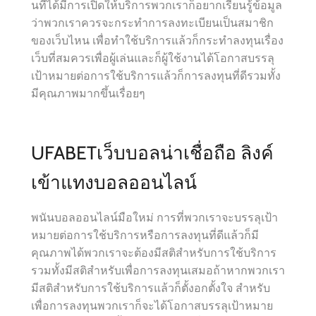
นที่ได้มีการเปิดให้บริการพวกเราก็อยากเรียนรู้ข้อมูล
ว่าพวกเราควรจะกระทำการลงทะเบียนเป็นสมาชิก
ของเว็บไหน เพื่อทำใช้บริการแล้วก็กระทำลงทุนเรื่อง
เว็บที่สมควรเพื่อผู้เล่นและก็ผู้ใช้งานได้โอกาสบรรลุ
เป้าหมายต่อการใช้บริการแล้วก็การลงทุนที่ดีรวมทั้ง
มีคุณภาพมากขึ้นเรื่อยๆ
UFABETเว็บบอลน่าเชื่อถือ ลิงค์
เข้าแทงบอลออนไลน์
พนันบอลออนไลน์มือใหม่ การที่พวกเราจะบรรลุเป้า
หมายต่อการใช้บริการหรือการลงทุนที่ดีแล้วก็มี
คุณภาพได้พวกเราจะต้องมีสติสำหรับการใช้บริการ
รวมทั้งมีสติสำหรับเพื่อการลงทุนเสมอถ้าหากพวกเรา
มีสติสำหรับการใช้บริการแล้วก็ตั้งอกตั้งใจ สำหรับ
เพื่อการลงทุนพวกเราก็จะได้โอกาสบรรลุเป้าหมาย