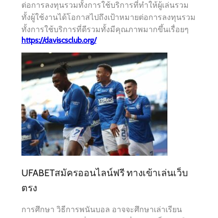
ต่อการลงทุนรวมทั้งการใช้บริการที่ทำให้ผู้เล่นรวม
ทั้งผู้ใช้งานได้โอกาสไปถึงเป้าหมายต่อการลงทุนรวม
ทั้งการใช้บริการที่ดีรวมทั้งมีคุณภาพมากขึ้นเรื่อยๆ
https://daviscsclub.org/
UFABETสมัครออนไลน์ฟรี ทางเข้าเล่นเว็บ
ตรง
การศึกษา วิธีการพนันบอล อาจจะศึกษาเล่าเรียน