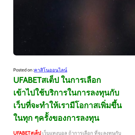
คาสิโนออนไลน์
Posted on :
UFABETสเต็ป ในการเลือก
เข้าไปใช้บริการในการลงทุนกับ
เว็บที่จะทำให้เรามีโอกาสเพิ่มขึ้น
ในทุก ๆครั้งของการลงทุน
UFABETสเต็ป
เว็บแทงบอล
ถ้าการเลือก ที่จะลงทุนกับ