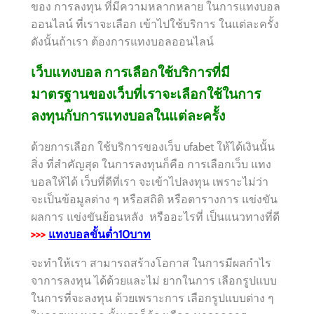
ของ การลงทุน ที่มีความหลากหลาย ในการแทงบอล
ออนไลน์ ที่เราจะเลือก เข้าไปใช้บริการ ในแต่ละครั้ง
ดังนั้นถ้าเรา ต้องการแทงบอลออนไลน์
เว็บแทงบอล
การเลือกใช้บริการที่มี
มาตรฐานของเว็บที่เราจะเลือกใช้ในการ
ลงทุนกับการแทงบอลในแต่ละครั้ง
ด้วยการเลือก ใช้บริการของเว็บ ufabet ให้ได้เงินนั้น
สิ่ง ที่สำคัญสุด ในการลงทุนก็คือ การเลือกเว็บ แทง
บอลให้ได้ เว็บที่ดีที่เรา จะเข้าไปลงทุน เพราะไม่ว่า
จะเป็นข้อมูลต่าง ๆ หรือสถิติ หรือตารางการ แข่งขัน
ผลการ แข่งขันย้อนหลัง
หรืออะไรที่ เป็นแนวทางที่ดี
>>>
แทงบอลขั้นต่ำ10บาท
จะทำให้เรา สามารถสร้างโอกาส ในการมีผลกำไร
จาการลงทุน ได้ด้วยและไม่ ยากในการ เลือกรูปแบบ
ในการที่จะลงทุน ด้วยเพราะการ เลือกรูปแบบต่าง ๆ