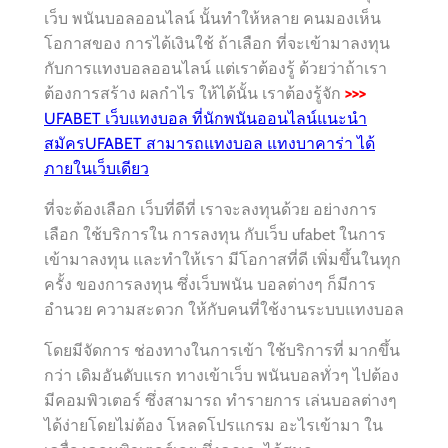
เว็บ พนันบอลออนไลน์ นั้นทำให้หลาย คนมองเห็น
โอกาสของ การได้เงินใช้ ถ้าเลือก ที่จะเข้ามาลงทุน
กับการแทงบอลออนไลน์ แต่เราต้องรู้ ด้วยว่าถ้าเรา
ต้องการสร้าง ผลกำไร ให้ได้นั้น เราต้องรู้จัก
>>>
UFABET เว็บแทงบอล ที่นักพนันออนไลน์แนะนำ
สมัครUFABET สามารถแทงบอล แทงบาคาร่า ได้
ภายในเว็บเดียว
ที่จะต้องเลือก เว็บที่ดีที่ เราจะลงทุนด้วย อย่างการ
เลือก ใช้บริการใน การลงทุน กับเว็บ ufabet ในการ
เข้ามาลงทุน และทำให้เรา มีโอกาสที่ดี เพิ่มขึ้นในทุก
ครั้ง ของการลงทุน ซึ่งเว็บพนัน บอลต่างๆ ก็มีการ
อำนวย ความสะดวก ให้กับคนที่ใช้งานระบบแทงบอล
โดยมีจัดการ ช่องทางในการเข้า ใช้บริการที่ มากขึ้น
กว่า เดิมอันดับแรก ทางเข้าเว็บ พนันบอลทั่วๆ ไปต้อง
มีคอมพิวเตอร์ ซึ่งสามารถ ทำรายการ เล่นบอลต่างๆ
ได้ง่ายโดยไม่ต้อง โหลดโปรแกรม อะไรเข้ามา ใน