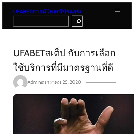
Skip
to
UFABETดาวน์โหลดโปรแกรม
content
Search
UFABETสเต็ป กับการเลือก
ใช้บริการที่มีมาตรฐานที่ดี
Admins
มกราคม 25, 2020