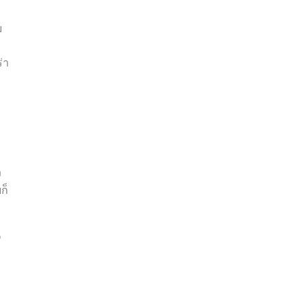
ม
่า
ง
ก็
ี