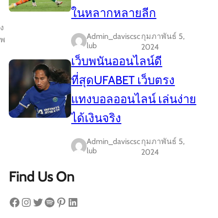
ในหลากหลายลีก
ง
ึง
Admin_daviscsc
กุมภาพันธ์ 5,
าพ
Lub
2024
เว็บพนันออนไลน์ดี
ที่สุดUFABET เว็บตรง
แทงบอลออนไลน์ เล่นง่าย
ได้เงินจริง
Admin_daviscsc
กุมภาพันธ์ 5,
Lub
2024
Find Us On
Facebook
Instagram
Twitter
Spotify
Pinterest
LinkedIn