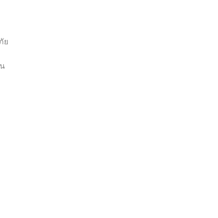
ภัย
็น