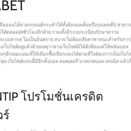
ABET
ือออนไล์สามรถยนต์กระทำได้ทั้งยังบอลเต็งหรือบอลสเต๊ป สามา
รได้ตลอด24ชั่วโมงอีกด้วย รวมทั้งมีระบบระเบียบรักษาความ
มระบบสากล ไม่เป็นอันตราย สบาย ไม่ต้องเสียค่าพาหนะสำหรับกา
ว็บไซต์อยู่แล้วด้วยเหตุว่าทางเว็บไซต์มิได้มีเพียงแค่ให้พนันบอล
างๆอีกเยอะแยะที่ให้เลือกซื้อเลือกแทงได้ตามที่ใจต้องการเป็นเว็บไซ
สุด เว็บไซต์แห่งนี้มีอีกทั้งบอล ลอตเตอรี่ บาสเกตบอล เทนนิส แล้วก
TIP โปรโมชั่นเครดิต
ร์