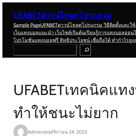
Skip
to
UFABETดาวน์โหลดโปรแกรม
content
Sample Page
UFABETดาวน์โหลดโปรแกรม วิธีติดตั้งและ
เว็บแทงบอลแนะนำ เว็บไซต์เริ่มต้นเรียนรู้การแทงบอลออ
โปรโมชั่นแทงบอลฟรี สิทธิประโยชน์ เชื่อถือได้ ทำกำไรสูงสุด
Search
UFABETเทคนิคแทงบอล
ทำให้ชนะไม่ยาก
Admins
พฤศจิกายน 24, 2023