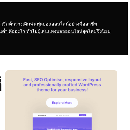
เริ่มต้นวางเดิมพันฟุตบอลออนไลน์อย่างมืออาชีพ
้นต่ำ คืออะไร ทำไมผู้เล่นแทงบอลออนไลน์ยุคใหม่จึงนิยม
่