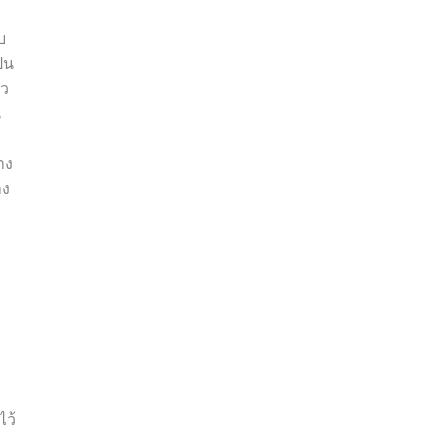
บ
็น
ัว
น
าง
าง
ไว้