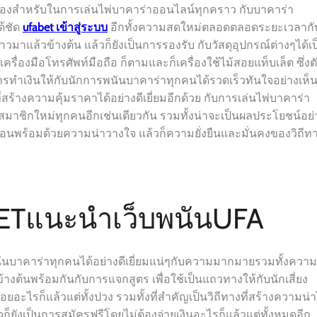
วเนื่องสำหรับในการเล่นไพ่บาคาร่าออนไลน์ทุกคราว กับบาคาร่า
ด้ชัด
ufabet เข้าสู่ระบบ
อีกทั้งความสดใหม่ตลอดตลอดระยะเวลากั
แล้วข้างต้น แล้วก็ยังเป็นการรองรับ กับวัสดุอุปกรณ์ต่างๆได้เป
ครื่องมือโทรศัพท์มือถือ ก็ตามและก็เครื่องใช้ไม้สอยแท็บเล็ต ซึ่งต
ทำเงินให้กับนักการพนันบาคาร่าทุกคนได้รวดเร็วทันใจอย่างเห็
่สร้างความคุ้มราคาได้อย่างดีเยี่ยมอีกด้วย กับการเล่นไพ่บาคาร่า
สมาชิกใหม่ทุกคนอีกเช่นเดียวกัน รวมทั้งน่าจะเป็นผลประโยชน์อย่
น่นอนพร้อมด้วยความน่าวางใจ แล้วก็ความยั่งยืนและมั่นคงของวิถีท
ETแนะนำเว็บพนันUFA
รพนันบาคาร่าทุกคนได้อย่างดีเยี่ยมแน่ๆกับความมากมายรวมทั้งความ
้างต้นพร้อมกันกับการแจกสูตร เพื่อใช้เป็นแถวทางให้กับนักเสี่ยง
ะไรก็แล้วแต่ทั้งปวง รวมทั้งที่สำคัญเป็นวิถีทางที่สร้างความน่า
วก็ยังเป็นการสมัครฟรีโดยไม่ต้องจ่ายเงินอะไรก็แล้วแต่ทั้งหมดอีก