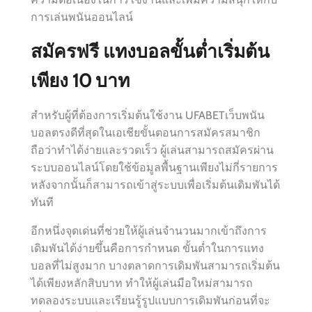
การเล่นพนันออนไลน์
สมัครฟรี แทงบอลขั้นต่ำเริ่มต้น
เพียง 10 บาท
สำหรับผู้ที่ต้องการเริ่มต้นใช้งาน UFABETเว็บพนัน
บอลตรงดีที่สุดในเอเชียขั้นตอนการสมัครสมาชิก
ถือว่าทำได้ง่ายและรวดเร็ว ผู้เล่นสามารถสมัครผ่าน
ระบบออนไลน์โดยใช้ข้อมูลพื้นฐานเพียงไม่กี่รายการ
หลังจากนั้นก็สามารถเข้าสู่ระบบเพื่อเริ่มต้นเดิมพันได้
ทันที
อีกหนึ่งจุดเด่นที่ช่วยให้ผู้เล่นจำนวนมากเข้าถึงการ
เดิมพันได้ง่ายขึ้นคือการกำหนด ขั้นต่ำในการแทง
บอลที่ไม่สูงมาก บางตลาดการเดิมพันสามารถเริ่มต้น
ได้เพียงหลักสิบบาท ทำให้ผู้เล่นมือใหม่สามารถ
ทดลองระบบและเรียนรู้รูปแบบการเดิมพันก่อนที่จะ