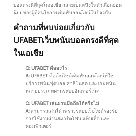
บอลตรงดีที่สุดในเอเชีย กลายเป็นหนึ่งในตัวเลือกยอด
นิยมของผู้ที่สนใจการเดิมพันออนไลน์ในปัจจุบัน.
คำถามที่พบบ่อยเกี่ยวกับ
UFABETเว็บพนันบอลตรงดีที่สุด
ในเอเชีย
Q: UFABET คืออะไร
A:
UFABET คือเว็บไซต์เดิมพันออนไลน์ที่ให้
บริการพนันฟุตบอล คาสิโนสด และเกมพนัน
หลายประเภทผ่านระบบอินเทอร์เน็ต
Q: UFABET เล่นผ่านมือถือได้หรือไม่
A:
สามารถเล่นได้ เพราะระบบเว็บไซต์รองรับ
การใช้งานผ่านสมาร์ตโฟน แท็บเล็ต และ
คอมพิวเตอร์