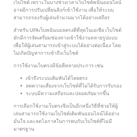
เว็บไซต์ เพราะในบางช่วงเวลาเว็บไซต์พนันออนไลน์
อาจมีการปรับเปลี่ยนลิงก์เข้าใช้งาน เพื่อให้ระบบ
สามารถรองรับผู้เล่นจำนวนมากได้อย่างเสถียร
สำหรับ UFAเว็บพนันบอลตรงดีที่สุดในเอเชีย เว็บไซต์
มักมีการจัดเตรียมช่องทางเข้าใช้งานหลายรูปแบบ
เพื่อให้ผู้เล่นสามารถเข้าสู่ระบบได้อย่างต่อเนื่อง โดย
ไม่เกิดปัญหาการเข้าถึงเว็บไซต์
การใช้งานเว็บตรงมีข้อดีหลายประการ เช่น
เข้าถึงระบบเดิมพันได้โดยตรง
ลดความเสี่ยงจากเว็บไซต์ที่ไม่ได้รับการรับรอง
ระบบมีความเสถียรและปลอดภัยมากขึ้น
การเลือกใช้งานเว็บตรงจึงเป็นอีกหนึ่งวิธีที่ช่วยให้ผู้
เล่นสามารถใช้งานเว็บไซต์เดิมพันออนไลน์ได้อย่าง
มั่นใจ และลดโอกาสในการพบกับเว็บไซต์ที่ไม่มี
มาตรฐาน