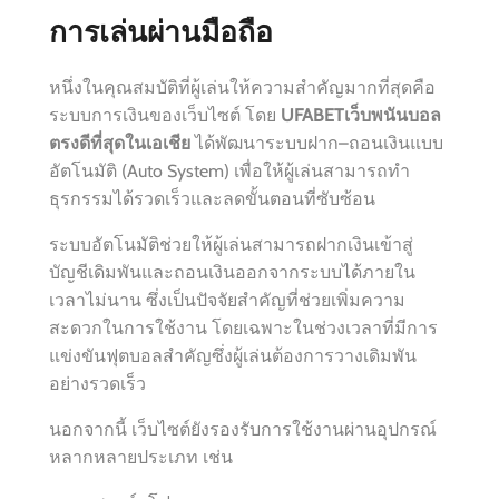
การเล่นผ่านมือถือ
หนึ่งในคุณสมบัติที่ผู้เล่นให้ความสำคัญมากที่สุดคือ
ระบบการเงินของเว็บไซต์ โดย
UFABETเว็บพนันบอล
ตรงดีที่สุดในเอเชีย
ได้พัฒนาระบบฝาก–ถอนเงินแบบ
อัตโนมัติ (Auto System) เพื่อให้ผู้เล่นสามารถทำ
ธุรกรรมได้รวดเร็วและลดขั้นตอนที่ซับซ้อน
ระบบอัตโนมัติช่วยให้ผู้เล่นสามารถฝากเงินเข้าสู่
บัญชีเดิมพันและถอนเงินออกจากระบบได้ภายใน
เวลาไม่นาน ซึ่งเป็นปัจจัยสำคัญที่ช่วยเพิ่มความ
สะดวกในการใช้งาน โดยเฉพาะในช่วงเวลาที่มีการ
แข่งขันฟุตบอลสำคัญซึ่งผู้เล่นต้องการวางเดิมพัน
อย่างรวดเร็ว
นอกจากนี้ เว็บไซต์ยังรองรับการใช้งานผ่านอุปกรณ์
หลากหลายประเภท เช่น