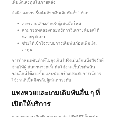
เพิ่มเงินลงทุนในภายหลัง
ข้อดีของการเริ่มต้นด้วยเงินเดิมพันต่ำ ได้แก่
ลดความเสี่ยงสำหรับผู้เล่นมือใหม่
สามารถทดลองกลยุทธ์การวิเคราะห์บอลได้
หลายรูปแบบ
ช่วยให้เข้าใจระบบการเดิมพันก่อนเพิ่มเงิน
ลงทุน
การกำหนดขั้นต่ำที่ไม่สูงเกินไปจึงเป็นอีกหนึ่งปัจจัยที่
ช่วยให้ผู้เล่นสามารถเริ่มต้นใช้งานเว็บไซต์พนัน
ออนไลน์ได้ง่ายขึ้น และช่วยสร้างประสบการณ์การ
ใช้งานที่เป็นมิตรกับผู้เล่นทุกระดับ
แทงหวยและเกมเดิมพันอื่น ๆ ที่
เปิดให้บริการ
นอกจากการเดิมพันฟุตบอลแล้ว UFABETเว็บพนัน