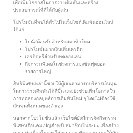
เพื่อเพิ่มโอกาสในการวางเดิมพันและสร้าง
ประสบการณ์ที่ดีให้กับผู้เล่น
โปรโมชั่นที่พบได้ทั่วไปในเว็บไซต์เดิมพันออนไลน์
ได้แก่
โบนัสต้อนรับสำหรับสมาชิกใหม่
โปรโมชั่นฝากเงินเพิ่มเครดิต
เครดิตฟรีสำหรับทดลองเล่น
กิจกรรมพิเศษในช่วงการแข่งขันฟุตบอล
รายการใหญ่
สิทธิพิเศษเหล่านี้ช่วยให้ผู้เล่นสามารถบริหารเงินทุน
ในการวางเดิมพันได้ดีขึ้น และยังช่วยเพิ่มโอกาสใน
การทดลองกลยุทธ์การเดิมพันใหม่ ๆ โดยไม่ต้องใช้
เงินทุนทั้งหมดของตัวเอง
นอกจากโปรโมชั่นแล้ว เว็บไซต์ยังมีการจัดกิจกรรม
พิเศษหรือแคมเปญสำหรับสมาชิกเป็นระยะ เพื่อสร้าง
ความต่อเนื่องในการใช้งานและเพิ่มความสนุกให้กับ