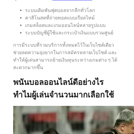
ระบบเดิมพันฟุตบอลจากลีกทั่วโลก
คาสิโนสดที่ถ่ายทอดแบบเรียลไทม์
เกมสล็อตและเกมออนไลน์หลายรูปแบบ
ระบบบัญชีผู้ใช้และกระเป๋าเงินแบบรวมศูนย์
การมีระบบที่รวมบริการทั้งหมดไว้ในเว็บไซต์เดียว
ช่วยลดความยุ่งยากในการสมัครหลายเว็บไซต์ และ
ทำให้ผู้เล่นสามารถย้ายเงินทุนระหว่างเกมต่าง ๆ ได้
สะดวกมากขึ้น
พนันบอลออนไลน์ดีอย่างไร
ทำไมผู้เล่นจำนวนมากเลือกใช้