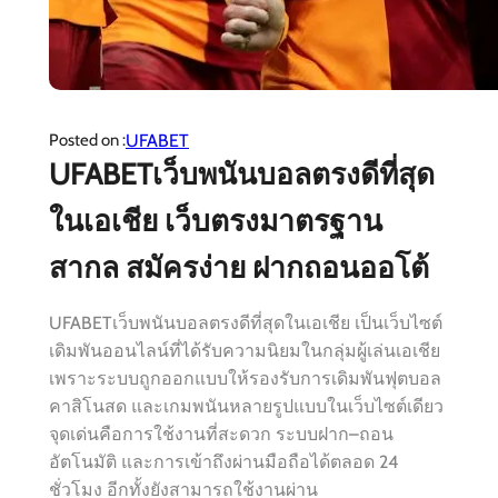
UFABET
Posted on :
UFABETเว็บพนันบอลตรงดีที่สุด
ในเอเชีย เว็บตรงมาตรฐาน
สากล สมัครง่าย ฝากถอนออโต้
UFABETเว็บพนันบอลตรงดีที่สุดในเอเชีย เป็นเว็บไซต์
เดิมพันออนไลน์ที่ได้รับความนิยมในกลุ่มผู้เล่นเอเชีย
เพราะระบบถูกออกแบบให้รองรับการเดิมพันฟุตบอล
คาสิโนสด และเกมพนันหลายรูปแบบในเว็บไซต์เดียว
จุดเด่นคือการใช้งานที่สะดวก ระบบฝาก–ถอน
อัตโนมัติ และการเข้าถึงผ่านมือถือได้ตลอด 24
ชั่วโมง อีกทั้งยังสามารถใช้งานผ่าน