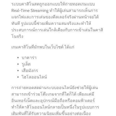
ระบบคาสิโนสดถูกออกแบบให้ถ่ายทอดเกมแบบ
Real-Time Streaming ทำให้ผู้เล่นสามารถเห็นการ
แจกไพ่และการเล่นของดีลเลอร์จริงผ่านหน้าจอได้
ทันที รูปแบบนี้ช่วยเพิ่มความสมจริงและทำให้
ประสบการณ์การเล่นใกล้เคียงกับการเข้าเล่นในคาสิ
โนจริง
เกมคาสิโนที่มักพบในเว็บไซต์ ได้แก่
บาคาร่า
รูเล็ต
เสือมังกร
ไฮโลออนไลน์
การถ่ายทอดสดผ่านระบบออนไลน์ยังช่วยให้ผู้เล่น
สามารถเข้าร่วมโต๊ะเกมจากที่ใดก็ได้ เพียงแค่มี
อินเทอร์เน็ตและอุปกรณ์มือถือหรือคอมพิวเตอร์
ทำให้คาสิโนออนไลน์กลายเป็นหนึ่งในรูปแบบการ
เดิมพันที่ได้รับความนิยมเพิ่มขึ้นอย่างต่อเนื่อง