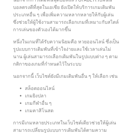
บอลตรงดีที่สุดในเอเชีย ยังเปิดให้บริการเกมเดิมพัน
ประเภทอื่น ๆ เพื่อเพิ่มความหลากหลายให้กับผู้เล่น
ซึ่งช่วยให้ผู้ใช้งานสามารถเลือกเกมที่เหมาะกับสไตล์
การเล่นของตัวเองได้มากขึ้น
หนึ่งในเกมที่ได้รับความนิยมคือ หวยออนไลน์ ซึ่งเป็น
รูปแบบการเดิมพันที่เข้าใจง่ายและใช้เวลาเล่นไม่
นาน ผู้เล่นสามารถเลือกเดิมพันในรูปแบบต่าง ๆ ตาม
กติกาของเกมที่กำหนดไว้ในระบบ
นอกจากนี้ เว็บไซต์ยังมีเกมเดิมพันอื่น ๆ ให้เลือก เช่น
สล็อตออนไลน์
เกมยิงปลา
เกมกีฬาอื่น ๆ
เกมคาสิโนสด
การมีเกมหลายประเภทในเว็บไซต์เดียวช่วยให้ผู้เล่น
สามารถเปลี่ยนรูปแบบการเดิมพันได้ตามความ