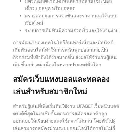
มีตัวเลือกตลาดเดิมพันหลากหลาย เช่น บอล
เดี่ยว บอลชุด หรือบอลสด
ตรวจสอบผลการแข่งขันและราคาบอลได้แบบ
เรียลไทม์
ระบบการเดิมพันมีความรวดเร็วและใช้งานง่าย
การพัฒนาของเทคโนโลยีอินเทอร์เน็ตและเว็บไซต์
เดิมพันออนไลน์ทำให้การพนันฟุตบอลกลายเป็น
กิจกรรมที่เข้าถึงได้ง่ายมากขึ้น ส่งผลให้จำนวนผู้เล่น
เพิ่มขึ้นอย่างต่อเนื่องในหลายประเทศทั่วโลก
สมัครเว็บแทงบอลและทดลอง
เล่นสำหรับสมาชิกใหม่
สำหรับผู้เล่นที่เพิ่งเริ่มต้นใช้งาน UFABETเว็บพนันบอล
ตรงดีที่สุดในเอเชียขั้นตอนการสมัครสมาชิกถูก
ออกแบบให้เรียบง่ายและใช้เวลาไม่นาน โดยทั่วไปผู้
เล่นสามารถสมัครผ่านระบบออนไลน์ได้ภายในไม่กี่