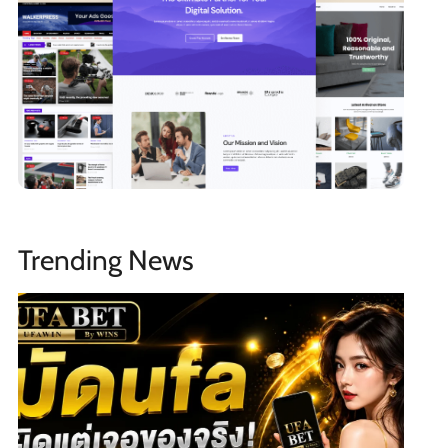
Trending News