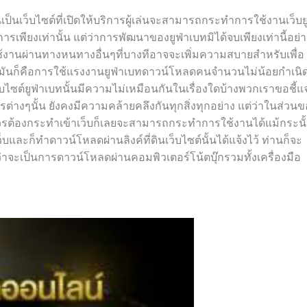
เป็นเว็บไซต์ที่เปิดให้บริการผู้เล่นจะสามารถกระทำการใช้งานเว็บย
ารเพียงเท่านั้น แต่ว่าการพัฒนาของยูฟ่าเบทมิได้จบเพียงเท่านี้อย่า
ใช้งานผ่านทางหนทางอื่นๆที่บางทีอาจจะเพิ่มความสบายสำหรับเพื่อ
ขึ้นมันก็คือการใช้แรงงานยูฟ่าเบทดาวน์โหลดคนจำนวนไม่น้อยกำเนิ
ไซต์ยูฟ่าเบทนั้นมีความไม่เหมือนกันในเรื่องใดบ้างพวกเราขอชี้แ
ารต่างๆนั้น ยังคงมีความคล้ายคลึงกันทุกสิ่งทุกอย่าง แต่ว่าในส่วน
วรต้องกระทำเข้าเว็บก็เลยจะสามารถกระทำการใช้งานได้แม้กระนั
บและก็ทำดาวน์โหลดผ่านลิงค์ที่ดินเว็บไซต์นั้นได้แจ้งไว้ ท่านก็จะ
จะเป็นการดาวน์โหลดผ่านคอมพิวเตอร์โน้ตบุ๊กรวมทั้งเครื่องมือ