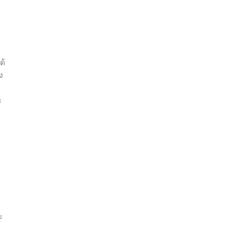
ด้
ง
ะ
ะ