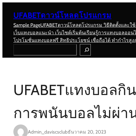
Skip
to
UFABETดาวน์โหลดโปรแกรม
content
Sample Page
UFABETดาวน์โหลดโปรแกรม วิธีติดตั้งและ
เว็บแทงบอลแนะนำ เว็บไซต์เริ่มต้นเรียนรู้การแทงบอลออ
โปรโมชั่นแทงบอลฟรี สิทธิประโยชน์ เชื่อถือได้ ทำกำไรสูงสุด
Search
UFABETแทงบอลกินค่
การพนันบอลไม่ผ่าน
Admin_daviscsclub
ธันวาคม 20, 2023