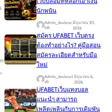
เว็บปลอมที่หลอกเอาเงิน
้
นักพนัน
Admin_daviscsc
มิถุนายน 30,
Lub
2026
สมัคร UFABET เว็บตรง
ต้องทำอย่างไร? คู่มือสอน
สมัครละเอียดสำหรับมือ
ุด
ใหม่
จะ
Admin_daviscscl
มิถุนายน 6,
Ub
2026
UFABETเว็บแทงบอล
แนะนำ สามารถ
เพลิดเพลินกับการเดิมพัน