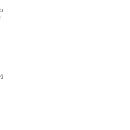
ย
าม
า
ี้
ก