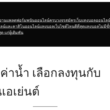
ใช้งานแพลตฟอร์มพนันออนไลน์ครบวงจร
สมัครเว็บแทงบอลออนไลน์ 
นไลน์และคาสิโนออนไลน์
แทงบอลเว็บไซต์ไหนดีที่สุด
แทงบอลไม่มีขั
 แก่ผู้เดิมพัน
าน้ำ เลือกลงทุนกับ
เอเย่นต์