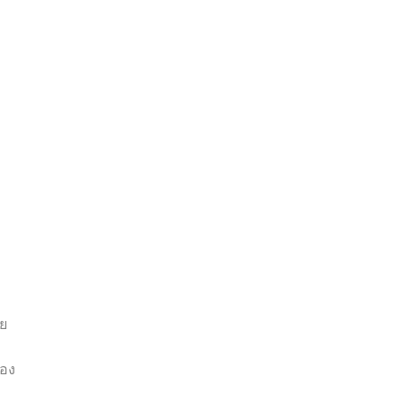
ัย
่อง