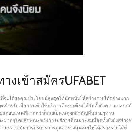
ทางเข้าสมัครUFABET
่จะได้ผลคุณประโยชน์สูงสุดให้นักพนันได้สร้างรายได้อย่างมาก
ำหรับเพื่อการเข้าใช้บริการที่จะจะต้องได้รับทั้งยังความปลอดภ
รับผลตอบแทนที่มากกว่าก็เลยเป็นเหตุผลสำคัญที่หลายๆท่าน
มากๆโดยลักษณะของการบริการที่เหมาะสมที่สุดทั้งยังยังสร้างช
ความปลอดภัยการบริการการดูแลอย่างคุ้นเคยให้ได้สร้างรายได้ที่