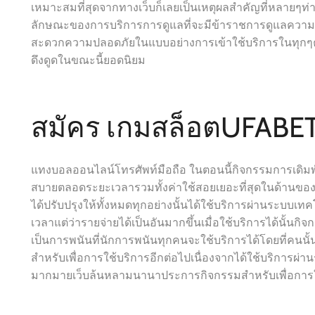
เหมาะสมที่สุดจากทางเว็บก็เลยเป็นเหตุผลสำคัญที่หลาย
ลักษณะของการบริการการดูแลที่จะมีข้าราชการดูแลความป
สะดวกความปลอดภัยในแบบอย่างการเข้าใช้บริการในทุกๆครั้
ดึงดูดในขณะนี้ยอดนิยม
สมัคร เกมสล็อตUFAB
แทง​บอล​ออนไลน์​โทรศัพท์มือถือ​ ในตอนนี้กิจกรรมการเดิม
สบายตลอดระยะเวลารวมทั้งค่าใช้สอยเยอะที่สุดในด้านของก
ได้ปรับปรุงให้ทั้งหมดทุกอย่างนั้นได้ใช้บริการผ่านระบบ
เวลาแต่ว่ารายจ่ายได้เป็นอันมากขึ้นเมื่อใช้บริการได้นั้นก
เป็นการพนันที่นักการพนันทุกคนจะใช้บริการได้โดยที่คนนั
สำหรับเพื่อการใช้บริการอีกต่อไปเนื่องจากได้ใช้บริการผ่า
มากมายเว็บล้นหลามนานาประการกิจกรรมสำหรับเพื่อการใช