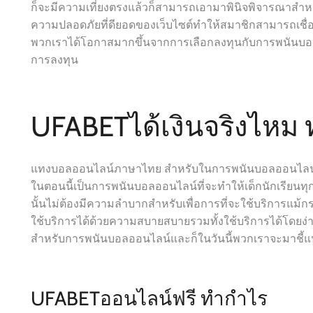
ก็จะมีความเที่ยงตรงแล้วก็สามารถเอามาพินิจพิจารณาสำหรับ
ความปลอดภัยที่ดียอดของเว็บไซต์ทำให้สมาชิกสามารถเชื่อม
พวกเราได้โอกาสมากขึ้นจากการเลือกลงทุนกับการพนันบอลไ
การลงทุน
UFABETได้เงินจริงไหม 
แทง​บอล​ออนไลน์​ภาษาไทย​ สำหรับในการพนันบอลออนไลน์ที
ในตอนนี้เป็นการพนันบอลออนไลน์ที่จะทำให้เด็กนักเรียนทุ
นั้นไม่ต้องมีความลำบากสำหรับเพื่อการที่จะใช้บริการแม้ก
ใช้บริการได้ด้วยความสบายสบายรวมทั้งใช้บริการได้โดยง่าย
สำหรับการพนันบอลออนไลน์และก็ในวันนี้พวกเราจะมาชี้แนะ
UFABETออนไลน์ฟรี ทำกำไร