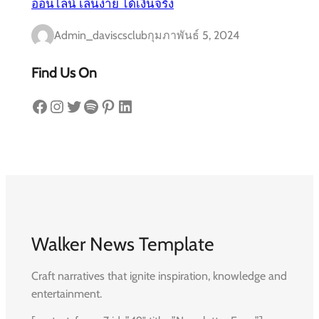
ออนไลน์ เล่นง่าย ได้เงินจริง
Admin_daviscsclub
กุมภาพันธ์ 5, 2024
Find Us On
Facebook
Instagram
Twitter
Spotify
Pinterest
LinkedIn
Walker News Template
Craft narratives that ignite inspiration, knowledge and
entertainment.