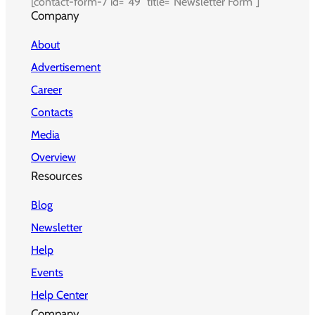
[contact-form-7 id=”49″ title=”Newsletter Form”]
Company
About
Advertisement
Career
Contacts
Media
Overview
Resources
Blog
Newsletter
Help
Events
Help Center
Company