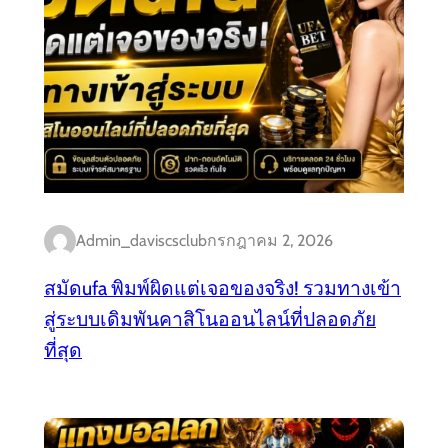
Admin_daviscsclub
กรกฎาคม 2, 2026
สมัดufa พิมพ์ผิดแต่เจอของจริง! รวมทางเข้า
สู่ระบบเดิมพันคาสิโนออนไลน์ที่ปลอดภัย
ที่สุด