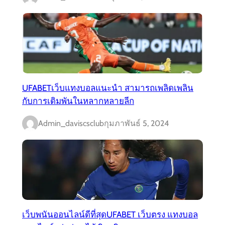
UFABETเว็บแทงบอลแนะนำ สามารถเพลิดเพลิน
กับการเดิมพันในหลากหลายลีก
Admin_daviscsclub
กุมภาพันธ์ 5, 2024
เว็บพนันออนไลน์ดีที่สุดUFABET เว็บตรง แทงบอล