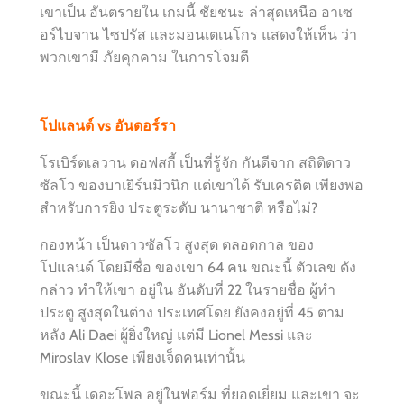
เขาเป็น อันตรายใน เกมนี้ ชัยชนะ ล่าสุดเหนือ อาเซ
อร์ไบจาน ไซปรัส และมอนเตเนโกร แสดงให้เห็น ว่า
พวกเขามี ภัยคุกคาม ในการโจมตี
โปแลนด์ vs อันดอร์รา
โรเบิร์ตเลวาน ดอฟสกี้ เป็นที่รู้จัก กันดีจาก สถิติดาว
ซัลโว ของบาเยิร์นมิวนิก แต่เขาได้ รับเครดิต เพียงพอ
สำหรับการยิง ประตูระดับ นานาชาติ หรือไม่?
กองหน้า เป็นดาวซัลโว สูงสุด ตลอดกาล ของ
โปแลนด์ โดยมีชื่อ ของเขา 64 คน ขณะนี้ ตัวเลข ดัง
กล่าว ทำให้เขา อยู่ใน อันดับที่ 22 ในรายชื่อ ผู้ทำ
ประตู สูงสุดในต่าง ประเทศโดย ยังคงอยู่ที่ 45 ตาม
หลัง Ali Daei ผู้ยิ่งใหญ่ แต่มี Lionel Messi และ
Miroslav Klose เพียงเจ็ดคนเท่านั้น
ขณะนี้ เดอะโพล อยู่ในฟอร์ม ที่ยอดเยี่ยม และเขา จะ