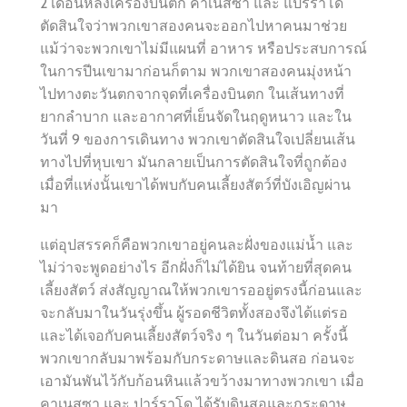
2 เดือนหลังเครื่องบินตก คาเนสซา และ แปร์ราโด
ตัดสินใจว่าพวกเขาสองคนจะออกไปหาคนมาช่วย
แม้ว่าจะพวกเขาไม่มีแผนที่ อาหาร หรือประสบการณ์
ในการปีนเขามาก่อนก็ตาม พวกเขาสองคนมุ่งหน้า
ไปทางตะวันตกจากจุดที่เครื่องบินตก ในเส้นทางที่
ยากลำบาก และอากาศที่เย็นจัดในฤดูหนาว และใน
วันที่ 9 ของการเดินทาง พวกเขาตัดสินใจเปลี่ยนเส้น
ทางไปที่หุบเขา มันกลายเป็นการตัดสินใจที่ถูกต้อง
เมื่อที่แห่งนั้นเขาได้พบกับคนเลี้ยงสัตว์ที่บังเอิญผ่าน
มา
แต่อุปสรรคก็คือพวกเขาอยู่คนละฝั่งของแม่น้ำ และ
ไม่ว่าจะพูดอย่างไร อีกฝั่งก็ไม่ได้ยิน จนท้ายที่สุดคน
เลี้ยงสัตว์ ส่งสัญญาณให้พวกเขารออยู่ตรงนี้ก่อนและ
จะกลับมาในวันรุ่งขึ้น ผู้รอดชีวิตทั้งสองจึงได้แต่รอ
และได้เจอกับคนเลี้ยงสัตว์จริง ๆ ในวันต่อมา ครั้งนี้
พวกเขากลับมาพร้อมกับกระดาษและดินสอ ก่อนจะ
เอามันพันไว้กับก้อนหินแล้วขว้างมาทางพวกเขา เมื่อ
คาเนสซา และ ปาร์ราโด ได้รับดินสอและกระดาษ