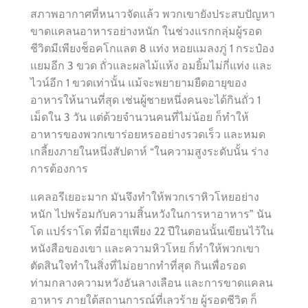
สภาพอากาศที่หนาวจัดแล้ว พวกเขายังประสบปัญหา
ขาดแคลนอาหารอย่างหนัก ในช่วงแรกกลุ่มผู้รอด
ชีวิตมีเพียงช็อคโกแลต 8 แท่ง หอยแมลงภู่ 1 กระป๋อง
แยมอีก 3 ขวด ถั่วและผลไม้แห้ง อมยิ้มไม่กี่แท่ง และ
ไวน์อีก 1 ขวดเท่านั้น แม้จะพยายามยืดอายุของ
อาหารให้นานที่สุด เช่นผู้ชายหนึ่งคนจะได้กินถั่ว 1
เม็ดใน 3 วัน แต่ด้วยจำนวนคนที่ไม่น้อย ก็ทำให้
อาหารของพวกเขาร่อยหรออย่างรวดเร็ว และหมด
เกลี้ยงภายในหนึ่งสัปดาห์ “ในความสูงระดับนั้น ร่าง
การต้องการ
แคลอรีเยอะมาก มันจึงทำให้พวกเราหิวโหยอย่าง
หนัก ไปพร้อมกับความสิ้นหวังในการหาอาหาร” นัน
โด แปร์ราโด ที่มีอายุเพียง 22 ปีในตอนนั้นเขียนไว้ใน
หนังสือของเขา และความหิวโหย ก็ทำให้พวกเขา
ตัดสินใจทำในสิ่งที่ไม่อยากทำที่สุด กินเพื่อรอด
ท่ามกลางความหวังอันลางเลือน และการขาดแคลน
อาหาร ภายใต้สถานการณ์ที่เลวร้าย ผู้รอดชีวิต ก็