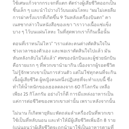
ใช้เศษแก้วจากกระจกที่แตก ตัดร่างผู้เสียชีวิตออกเป็น
ชิ้นเล็ก ๆ และนำไปวางไว้บนแผ่นโลหะ “ผมไม่เคยลืม
การผ่าครั้งแรกที่เกิดขึ้น 9 วันหลังเครื่องบินตก” คา
เนสซากล่าวในหนังสือของเขา “เราวางเนื้อแช่แข็ง
บาง ๆ ไว้บนแผ่นโลหะ ในที่สุดพวกเราก็กินเนื้อนั้น
ตอนที่เราทนไม่ไหว” “เราแต่ละคนต่างตัดสินใจใน
ช่วงเวลาของตัวเอง และพอเราตัดสินใจไปแล้ว มัน
หันหลังกลับไม่ได้แล้ว” ศพของนักบินและผู้ช่วยนักบิน
คือรายแรก ๆ ที่พวกเขานำมากิน เนื่องจากผู้รอดชีวิต
ไม่รู้จักพวกเขาเป็นการส่วนตัว แต่ไม่ใช่ทุกคนที่จะกิน
เนื้อผู้เสียชีวิต ผู้หญิงคนหนึ่งปฏิเสธที่จะทำแบบนี้ ซึ่ง
ทำให้น้ำหนักของเธอลดลงจาก 60 กิโลกรัม เหลือ
เพียง 25 กิโลกรัม อย่างไรก็ดี การมีแหล่งอาหารเป็น
แค่การต่อชีวิตของพวกเขาเท่านั้น เพราะหลังจากนั้น
ไม่นาน ก็เกิดพายุหิมะพัดถล่มลำเครื่องบินที่พวกเขา
ใช้เป็นที่หลับนอน และทำให้มีผู้เสียชีวิตเพิ่มอีก 8 ราย
(แน่นอนว่าผู้เสียชีวิตจะถูกนำมาใช้เป็นอาหารตามที่