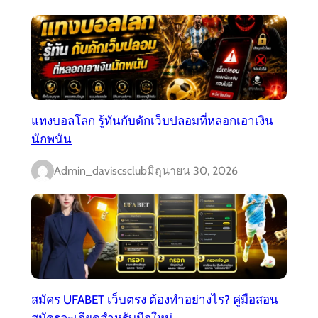
แทงบอลโลก รู้ทันกับดักเว็บปลอมที่หลอกเอาเงิน
นักพนัน
Admin_daviscsclub
มิถุนายน 30, 2026
สมัคร UFABET เว็บตรง ต้องทำอย่างไร? คู่มือสอน
สมัครละเอียดสำหรับมือใหม่