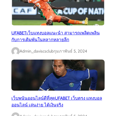
UFABETเว็บแทงบอลแนะนำ สามารถเพลิดเพลิน
กับการเดิมพันในหลากหลายลีก
Admin_daviscsclub
กุมภาพันธ์ 5, 2024
เว็บพนันออนไลน์ดีที่สุดUFABET เว็บตรง แทงบอล
ออนไลน์ เล่นง่าย ได้เงินจริง