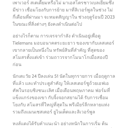
เพาเวอร์ สเตเดี้ยมหรือไม่ มาเอสโตรชาวเบลเยียมซึ่ง
มีข่าว เชื่อมโยงกับการย้าย มาที่ลิเวอร์พูลในช่วง ไม่
กี่เดือนที่ผ่านมา จะหมดสัญญาใน ช่วงฤดูร้อนปี 2023
ในขณะที่สิ่งต่างๆ ยังคงดำเนินต่อไป
อย่างไรก็ตาม การเจรจากำลัง ดำเนินอยู่เพื่อดู
Tielemans มอบอนาคตระยะยาว ของเขากับเลสเตอร์
เขากลายเป็นหนึ่งใน ทรัพย์สินที่สำคัญ ที่สุดของ
สโมสรตั้งแต่เข้า ร่วมถาวรจากโมนาโกเมื่อสองปี
ก่อน
นักเตะวัย 24 ปีลงเล่น 51 นัดในทุกรายการ เมื่อฤดูกาล
ที่แล้ว และทำประตูสำคัญ ให้เลสเตอร์ชูถ้วยเอฟเอ
คัพในรอบชิงชนะเลิศ เมื่อเดือนพฤษภาคม ฟอร์มที่
แข็งแกร่งของเขา กับจิ้งจอกสยามได้ รับการเชื่อม
โยงกับ สโมสรที่ใหญ่ที่สุดใน พรีเมียร์ลีกหลายแห่ง
รวมถึงแมนเชสเตอร์ ยูไนเต็ดและลิเวอร์พูล
หงส์แดงได้รับคำแนะนำ อย่างหนักในการเริ่ม ต้น