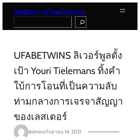
Skip
to
UFABETดาวน์โหลดโปรแกรม
content
Search
UFABETWINS ลิเวอร์พูลตั้ง
เป้า Youri Tielemans ทิ้งคำ
ใบ้การโอนที่เป็นความลับ
ท่ามกลางการเจรจาสัญญา
ของเลสเตอร์
Admins
กันยายน 14, 2021