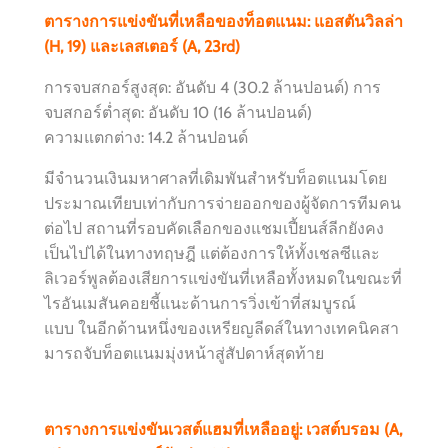
ตารางการแข่งขันที่เหลือของท็อตแนม: แอสตันวิลล่า
(H, 19) และเลสเตอร์ (A, 23rd)
การจบสกอร์สูงสุด: อันดับ 4 (30.2 ล้านปอนด์) การ
จบสกอร์ต่ำสุด: อันดับ 10 (16 ล้านปอนด์)
ความแตกต่าง: 14.2 ล้านปอนด์
มีจำนวนเงินมหาศาลที่เดิมพันสำหรับท็อตแนมโดย
ประมาณเทียบเท่ากับการจ่ายออกของผู้จัดการทีมคน
ต่อไป สถานที่รอบคัดเลือกของแชมเปี้ยนส์ลีกยังคง
เป็นไปได้ในทางทฤษฎี แต่ต้องการให้ทั้ง
เชลซี
และ
ลิเวอร์พูลต้องเสียการแข่งขันที่เหลือทั้งหมดในขณะที่
ไรอันเมสันคอยชี้แนะด้านการวิ่งเข้าที่สมบูรณ์
แบบ ในอีกด้านหนึ่งของเหรียญลีดส์ในทางเทคนิคสา
มารถจับท็อตแนมมุ่งหน้าสู่สัปดาห์สุดท้าย
ตารางการแข่งขันเวสต์แฮมที่เหลืออยู่: เวสต์บรอม (A,