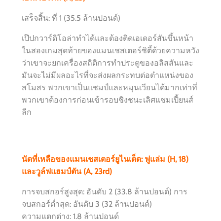
เสร็จสิ้น: ที่ 1 (35.5 ล้านปอนด์)
เป๊ปกวาร์ดิโอล่าทำได้และต้องติดเอเดอร์สันขึ้นหน้า
ในสองเกมสุดท้ายของแมนเชสเตอร์ซิตี้ด้วยความหวัง
ว่าเขาจะยกเครื่องสถิติการทำประตูของอลิสสันและ
มันจะไม่มีผลอะไรที่จะส่งผลกระทบต่อตำแหน่งของ
สโมสร พวกเขาเป็นแชมป์และหมุนเวียนได้มากเท่าที่
พวกเขาต้องการก่อนเข้ารอบชิงชนะเลิศแชมเปี้ยนส์
ลีก
นัดที่เหลือของแมนเชสเตอร์ยูไนเต็ด: ฟูแล่ม (H, 18)
และวูล์ฟแฮมป์ตัน (A, 23rd)
การจบสกอร์สูงสุด: อันดับ 2 (33.8 ล้านปอนด์) การ
จบสกอร์ต่ำสุด: อันดับ 3 (32 ล้านปอนด์)
ความแตกต่าง: 1.8 ล้านปอนด์