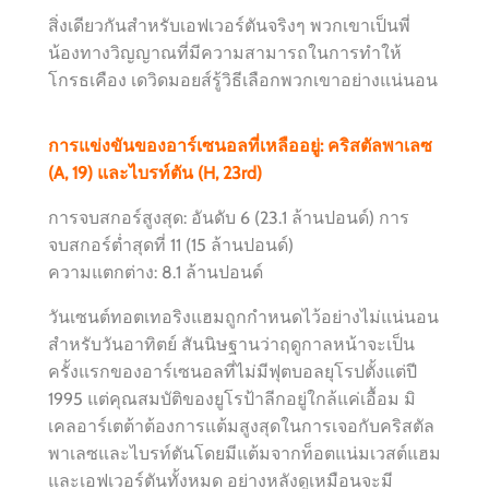
สิ่งเดียวกันสำหรับเอฟเวอร์ตันจริงๆ พวกเขาเป็นพี่
น้องทางวิญญาณที่มีความสามารถในการทำให้
โกรธเคือง
เดวิดมอยส์รู้วิธีเลือกพวกเขาอย่างแน่นอน
การแข่งขันของอาร์เซนอลที่เหลืออยู่: คริสตัลพาเลซ
(A, 19) และไบรท์ตัน (H, 23rd)
การจบสกอร์สูงสุด: อันดับ 6 (23.1 ล้านปอนด์) การ
จบสกอร์ต่ำสุดที่ 11 (15 ล้านปอนด์)
ความแตกต่าง: 8.1 ล้านปอนด์
วันเซนต์ทอตเทอริงแฮมถูกกำหนดไว้อย่างไม่แน่นอน
สำหรับวันอาทิตย์ สันนิษฐานว่าฤดูกาลหน้าจะเป็น
ครั้งแรกของอาร์เซนอลที่ไม่มีฟุตบอลยุโรปตั้งแต่ปี
1995 แต่คุณสมบัติของยูโรป้าลีกอยู่ใกล้แค่เอื้อม มิ
เคลอาร์เตต้าต้องการแต้มสูงสุดในการเจอกับคริสตัล
พาเลซและไบรท์ตันโดยมีแต้มจากท็อตแน่มเวสต์แฮม
และเอฟเวอร์ตันทั้งหมด อย่างหลังดูเหมือนจะมี