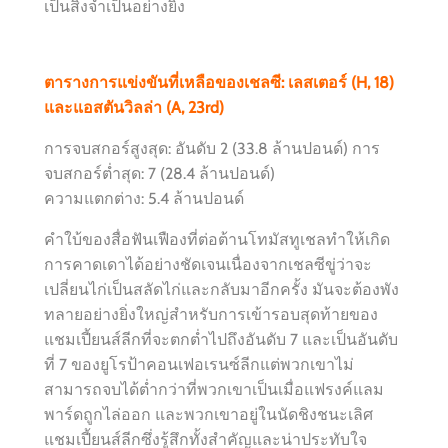
เป็นสิ่งจำเป็นอย่างยิ่ง
ตารางการแข่งขันที่เหลือของเชลซี: เลสเตอร์ (H, 18)
และแอสตันวิลล่า (A, 23rd)
การจบสกอร์สูงสุด: อันดับ 2 (33.8 ล้านปอนด์) การ
จบสกอร์ต่ำสุด: 7 (28.4 ล้านปอนด์)
ความแตกต่าง: 5.4 ล้านปอนด์
คำใบ้ของสื่อฟันเฟืองที่
ต่อต้านโทมัสทูเชลทำให้เกิด
การคาดเดาได้อย่างชัดเจนเนื่องจากเชลซีขู่ว่าจะ
เปลี่ยนไก่เป็นสลัดไก่และกลับมาอีกครั้ง มันจะต้องพัง
ทลายอย่างยิ่งใหญ่สำหรับการเข้ารอบสุดท้ายของ
แชมเปี้ยนส์ลีกที่จะตกต่ำไปถึงอันดับ 7 และเป็นอันดับ
ที่ 7 ของ
ยูโรป้าคอนเฟอเรนซ์ลีก
แต่พวกเขาไม่
สามารถจบได้ต่ำกว่าที่พวกเขาเป็นเมื่อแฟรงค์แลม
พาร์ดถูกไล่ออก และพวกเขาอยู่ในนัดชิงชนะเลิศ
แชมเปี้ยนส์ลีกซึ่งรู้สึกทั้งสำคัญและน่าประทับใจ