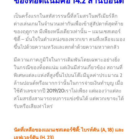
ของท็อตแน่มคือ 14.2 ล้านปอนด์
เป็นครั้งแรกในสหัสวรรษนี้ที่สโมสรในพรีเมียร์ลีก
ต่างเล่นเกมในจำนวนเท่ากันเพื่อเข้าสู่สัปดาห์สุดท้าย
ของฤดูกาล มีเพียงหนึ่งเดียวเท่านั้น – แมนเชสเตอร์
ซิตี้ – มั่นใจในตำแหน่งของพวกเขา คนที่เหลือจะมอง
ขึ้นไปด้วยความหวังและตกต่ำด้วยความหวาดกลัว
มีความภาคภูมิใจในการเดิมพันโดยเฉพาะอย่างยิ่ง
ในกรณีของท็อตแน่ม แต่เงินมีส่วนเกี่ยวข้อง สถานที่
พิเศษแต่ละแห่งที่สูงขึ้นไปบนโต๊ะมีมูลค่าประมาณ 2
ล้านปอนด์หรือมากกว่านั้นในการจ่ายเงินทำบุญ เมื่อ
ใช้ตัวเลขจากปี
2019/20
เราไม่เพียง แต่มองว่าแต่ละ
สโมสรยังสามารถจบการแข่งขันได้ แต่พวกเขาจะได้
รับหรือเสียเท่าไหร่
นัดที่เหลือของแมนเชสเตอร์ซิตี้: ไบรท์ตัน (A, 18) และ
เอฟเวอร์ตัน (H, 23)