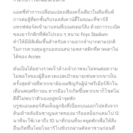
แอคซี่ทำการเปลี่ยนแปลงเพียงครั้งเดียวในทีมที่แพ้
การต่อสู้ที่ตกชั้นกับรอสส์เคาน์ตี้ในขณะที่ชาร์ลี
แทรฟฟอร์ดเข้ามาแทนที่เบนสเตอร์ลิง ด้วยการระเบิด
ของอาร์กติกที่พัดไปรอบ ๆ สนาม Foys Stadium
ทำให้มีมิติเพิ่มขึ้นสำหรับความยากลำบากตามปกติ
ในการควบคุมลูกบอลบนสนามพลาสติกที่คาดเดาไม่
ได้ของ Accies
มันเป็นได้อย่างรวดเร็วล้างเจ้าภาพจะไม่ทนต่อความ
ไม่พอใจของผู้อื่นหวดแปดเป้าหมายเช่นพวกเขาเป็น
ครั้งสุดท้ายที่พวกเขาต้องเผชิญกับผู้นำพรีเมียร์ลีกใน
เดือนพฤศจิกายน หากมีอะไรเกิดขึ้นพวกเขาก็โชคไม่
ดีที่ไม่พบว่าตัวเองอยู่หน้าจุดพัก
บรูซแอนเดอร์สันเห็นลูกยิงที่เบี่ยงเบนออกไปหลังจาก
ส้นเท้าหลังอันชาญฉลาดของมาริออสอ็อกแคมโป 12
นาทีจะใช้เวลาถึง 10 นาทีก่อนที่จะหยุดพักเพื่อให้สิ่ง
อื่นเกิดขึ้นโดยโจอาริโบขับรถผ่านคัลลาชานก่อนที่