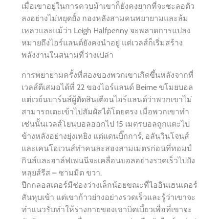
เมื่อเขาอยู่ในการควบม้าเขาก็ยังคงยากที่จะชะลอตัว
ลงอย่างไม่หยุดยั้ง กองหลังสามคนพยายามและล้ม
เหลวและแม้ว่า Leigh Halfpenny จะพลาดการแปลง
หมายถึงไอร์แลนด์ยังคงนำอยู่ แต่เวลส์ก็เริ่มสร้าง
พลังงานในสนามที่ว่างเปล่า
การพยายามครั้งที่สองของพวกเขาเกิดขึ้นหลังจากที่
เวลส์ตีเสมอได้ที่ 22 ของไอร์แลนด์ Beirne ขโมยบอล
แต่เวย์นบาร์นส์ผู้ตัดสินเตือนไอร์แลนด์ว่าพวกเขาไม่
สามารถเตะเข้าไปสัมผัสได้โดยตรง เมื่อพวกเขาทำ
เช่นนั้นเวลส์โยนบอลออกไป 15 เมตรบอลถูกแตะไป
ข้างหลังอย่างยุ่งเหยิง แต่แดนบิ๊กการ์, อลันวินโจนส์
และเคนโอเวนส์ทำคนละสองสามเมตรก่อนที่ทอมป์
กินส์และฮาล์ฟเพนนีจะเคลื่อนบอลอย่างรวดเร็วไปยัง
หลุยส์รีส – ซามมิต ขวา.
ปีกกลอสเตอร์มีช่องว่างเล็กน้อยขณะที่ไออินเฮนเดอร์
สันหุบเข้า แต่เขาก้าวย่างอย่างรวดเร็วและรู้ว่าเขาจะ
ทำแนวรับทำให้ร่างกายของเขาบิดเบี้ยวเพื่อที่เขาจะ