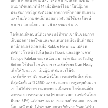
อิตาลี พวกเขาตามหลัง 13-6 จากฝั่งที่เล่นกับชาย 14
คนมาตั้งแต่นาทีที่ 14 เมื่อปีเตอร์โอมาโฮนีผู้มาก
ประสบการณ์ถูกส่งตัวออกจากการท้าทายที่อันตราย
และไม่มีความคิดเล็กน้อยเกี่ยวกับวิธีใช้ประโยชน์
จากความเหนือกว่าทางตัวเลขของพวกเขา
ไอร์แลนด์หลบหนีด้วยกลยุทธ์ที่พวกเขาชื่นชอบการ
เก็บบอลการลงโทษและคะแนนก่อนที่จะขึ้นนำสอง
นาทีก่อนครึ่งเวลาเมื่อ Robbie Henshaw เปลี่ยน
ทิศทางก้าวเข้าไปใน Justin Tipuric และอยู่ห่างจาก
Taulupe Faletau ระยะหนึ่งต่อมาอดีต Scarlet Tadhg
Beirne ใช้ประโยชน์จากการเคลียร์ของ Cian Healy
เพื่อให้ฝั่งของเขาเป็นผู้นำที่สมควรได้รับ
เวลส์แพ้หกชาติก่อนหน้านี้ในการแข่งขันที่เลวร้าย
ที่สุดนับตั้งแต่ปี 2550 และช่วงเวลาการพูดคุยกับพวก
เขาไม่ได้สร้างความแตกต่างเนื่องจากไอร์แลนด์ยัง
คงครองการครอบครอง (พวกเขาจบการแข่งขันโดย
มีบอล 61%) แต่สองช่วงเวลาของ องค์กรและการฉวย
โอกาสหัวหน้าโค้ชของพวกเขา Wayne Pivac ได้รับ