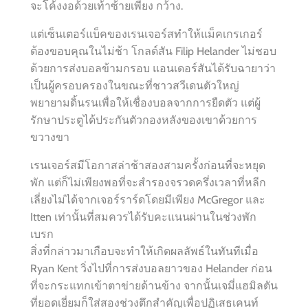
จะโค้งงอด้วยเท้าซ้ายเพียง กว้าง.
แต่เซ็นเตอร์แบ็คของเรนเจอร์สทำให้แม็คเกรเกอร์
ต้องขอบคุณในไม่ช้า โกลด์สัน Filip Helander ไม่ชอบ
ด้วยการส่งบอลข้ามกรอบ แอนเดอร์สันได้รับฉายาว่า
เป็นผู้ครอบครองในขณะที่ชาวสวีเดนตัวใหญ่
พยายามดิ้นรนเพื่อให้เชื่องบอลจากการยืดตัว แต่ผู้
รักษาประตูได้ประกันตัวกองหลังของเขาด้วยการ
ขวางขา
เรนเจอร์สมีโอกาสล่าช้าสองสามครั้งก่อนที่จะหยุด
พัก แต่ก็ไม่เพียงพอที่จะสำรองจรวดครึ่งเวลาที่หลีก
เลี่ยงไม่ได้จากเจอร์ราร์ดโดยมีเพียง McGregor และ
Itten เท่านั้นที่สมควรได้รับคะแนนผ่านในช่วงพัก
เบรก
สิ่งที่กล่าวมาเกือบจะทำให้เกิดผลลัพธ์ในทันทีเมื่อ
Ryan Kent วิ่งไปที่การส่งบอลยาวของ Helander ก่อน
ที่จะกระแทกเข้าตาข่ายด้านข้าง จากนั้นเจมี่แฮมิลตัน
ที่ยอดเยี่ยมก็ใส่สองช่วงตึกสำคัญเพื่อปฏิเสธเคนท์