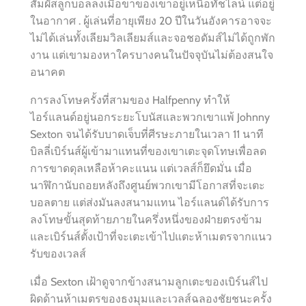
สัมผัสลูกบอลลงเมื่อขาของเขาอยู่เหนือทัชไลน์ แต่อยู่
ในอากาศ . ผู้เล่นที่อายุเพียง 20 ปีในวันอังคารอาจจะ
ไม่ได้เล่นทั้งเลียมวิลเลียมส์และจอชอดัมส์ไม่ได้ถูกพัก
งาน แต่เขามองหาใครบางคนในปัจจุบันไม่ต้องสนใจ
อนาคต
การลงโทษครั้งที่สามของ Halfpenny ทำให้
ไอร์แลนด์อยู่นอกระยะโบนัสและพวกเขาแพ้ Johnny
Sexton จนได้รับบาดเจ็บที่ศีรษะภายในเวลา 11 นาที
บิลลี่เบิร์นส์ผู้เข้ามาแทนที่ของเขาเตะจุดโทษเพื่อลด
การขาดดุลเหลือห้าคะแนน แต่เวลส์ก็ยึดมั่น เมื่อ
นาฬิกานับถอยหลังถึงศูนย์พวกเขามีโอกาสที่จะเตะ
บอลตาย แต่ส่งมันลงสนามแทน ไอร์แลนด์ได้รับการ
ลงโทษขั้นสุดท้ายภายในครึ่งหนึ่งของฝ่ายตรงข้าม
และเบิร์นส์ตั้งเป้าที่จะเตะเข้าไปแตะห้าเมตรจากแนว
รับของเวลส์
เมื่อ Sexton เฝ้าดูจากข้างสนามลูกเตะของเบิร์นส์ไป
ผิดด้านห้าเมตรของธงมุมและเวลส์ฉลองชัยชนะครั้ง