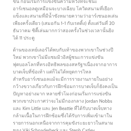
ขึ้น ก่อนเริ่มการแข่งขันความหวังที่จะชนะ
อาร์เซนอลดูเหมือนจะบางเฉียบ โควิดสนามที่เยือก
แข็งและสนามที่มีน้ำขังหมายความว่าอาร์เซนอลเล่น
เพียงครั้งเดียว (เสมอกัน 1-1 กับเรดดิ้ง) ตั้งแต่วันที่ 20
ธันวาคม ซิตี้เล่นมากกว่าสองครั้งในช่วงเวลานั้นยิง
ได้ 11 ประตู
ด้านของเทย์เลอร์ได้พบกับเท้าของพวกเขาในช่วงปี
ใหม่ พวกเขาไม่มีแซมมิวอิสผู้ชนะการแข่งขัน
ฟุตบอลโลกที่ทรงอิทธิพลของสหรัฐฯเนื่องจากอาการ
บาดเจ็บที่ข้อเท้า แต่ก็ไม่ได้หยุดการไหล
สำหรับอาร์เซนอลแม้จะมีการรายงานภายในอย่าง
กว้างขวางเกี่ยวกับการฝึกซ้อมการบาดเจ็บก็ยังคงเป็น
ปัญหาอย่างมาก หลายชั่วโมงก่อนเริ่มการแข่งขัน
พวกเขาประกาศว่าจะไม่มีกองกลาง Jordan Nobbs
และ Kim Little และ Jen Beattie ที่ได้รับบาดเจ็บทาง
กล้ามเนื้อในการฝึกซ้อมซึ่งได้รับการเพิ่มเข้ามาใน
รายการนอกเหนือจากการคุมขังระยะยาวในสนาม
ของ Viki Schnaderbeck และ Steph Catley