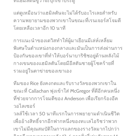
ที่แฮมิลตันขู่ว่าจะบุกเข้าประตู
แต่ดูเหมือนว่าแฮมิลตันจะไม่ได้รับอะไรเลยสำหรับ
ความพยายามของพวกเขาในขณะที่เรนเจอร์สโจมตี
โดยเหลือเวลาอีก 10 นาที
การแนะนำของเดวิสทำให้ผู้มาเยือนมีเล่ห์เหลี่ยม
พิเศษในตำแหน่งกองกลางและมันเป็นการส่งผ่านการ
ป้องกันของเขาที่ทำให้บอร์นาบาริซิชอยู่ด้านหลังไม้
กางเขนของแฮมิลตันโดยมีอีสตันชายผู้โชคร้ายที่
รวมอยู่ในตาข่ายของเขาเอง
ทีมของ Rice ยังคงกดและรับรางวัลของพวกเขาใน
ขณะที่ Callachan พุ่งเข้าใส่ McGregor ที่ดีอีกคนหนึ่ง
ที่ช่วยจากการโจมตีของ Anderson เพื่อเรียกร้องอีค
วอไลเซอร์
วลส์ใช้เวลา 50 นาทีแรกในการพยายามดำเนินชีวิต
เพื่ออ้างสิทธิ์จากอีกฟากหนึ่งของทะเลไอริชว่าพวก
เขาไม่มีคุณสมบัติในการแลกของรางวัลมากไปกว่า