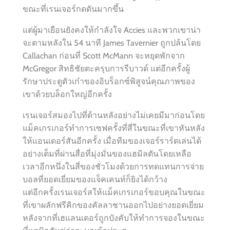
ขณะที่เรนเจอร์กดดันมากขึ้น
แต่ผู้มาเยือนยังคงให้กำลังใจ Accies และพวกเขาน่า
จะตามหลังใน 54 นาที James Tavernier ถูกปล้นโดย
Callachan ก่อนที่ Scott McMann จะหยุดพักจาก
McGregor สิทธิชัยตะครุบการรีบาวด์ แต่อีกครั้งผู้
รักษาประตูตัวเก๋าของอิบร็อกซ์พิสูจน์คุณภาพของ
เขาด้วยบล็อกใหญ่อีกครั้ง
เรนเจอร์สมองไปที่ด้านหลังอย่างไม่เคยมีมาก่อนโดย
แม็คเกรเกอร์ทำการเซฟครั้งที่สี่ในขณะที่เขาหันหลัง
ให้แอนเดอร์สันอีกครั้ง เมื่อทีมของเจอร์ราร์ดเล่นได้
อย่างเต็มที่ผ่านสื่อที่มุ่งมั่นของแฮมิลตันโดยเหลือ
เวลาอีกหนึ่งในสี่ของชั่วโมงด้วยการทดแทนการจ่าย
บอลที่ยอดเยี่ยมของแจ็คเคนท์ก็ยิงได้กว้าง
แต่อีกครั้งเรนเจอร์สให้แม็คเกรเกอร์ขอบคุณในขณะ
ที่เขาผลักฟรีคิกของคัลลาชานออกไปอย่างยอดเยี่ยม
หลังจากที่เฮแลนเดอร์ถูกบังคับให้ทำการจองในขณะ