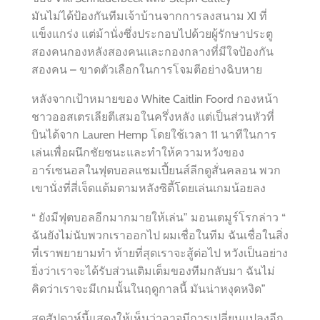
มันไม่ได้ป้องกันทีมเจ้าบ้านจากการลงสนาม XI ที่
แข็งแกร่ง แต่ม้านั่งซึ่งประกอบไปด้วยผู้รักษาประตู
สองคนกองหลังสองคนและกองกลางที่มีใจป้องกัน
สองคน – ขาดตัวเลือกในการโจมตีอย่างฉิบหาย
หลังจากเป้าหมายของ White Caitlin Foord กองหน้า
ชาวออสเตรเลียตีเสมอในครึ่งหลัง แต่เป็นส่วนหัวที่
บินได้จาก Lauren Hemp โดยใช้เวลา 11 นาทีในการ
เล่นเพื่อผนึกชัยชนะและทำให้ความหวังของ
อาร์เซนอลในฟุตบอลแชมเปี้ยนส์ลีกดูสั่นคลอน พวก
เขานั่งที่สี่เจ็ดแต้มตามหลังซิตี้โดยเล่นเกมน้อยลง
“ ยังมีฟุตบอลอีกมากมายให้เล่น” มอนเตมูร์โรกล่าว “
ฉันยังไม่นับพวกเราออกไป ผมเชื่อในทีม ฉันเชื่อในสิ่ง
ที่เราพยายามทำ ท้ายที่สุดเราจะสู้ต่อไป หวังเป็นอย่าง
ยิ่งว่าเราจะได้รับส่วนเติมเต็มของทีมกลับมา ฉันไม่
คิดว่าเราจะมีเกมนั้นในฤดูกาลนี้ มันน่าหงุดหงิด”
สุดสัปดาห์นี้แสดงให้เห็นว่าอาจมีการเปลี่ยนแปลงอีก