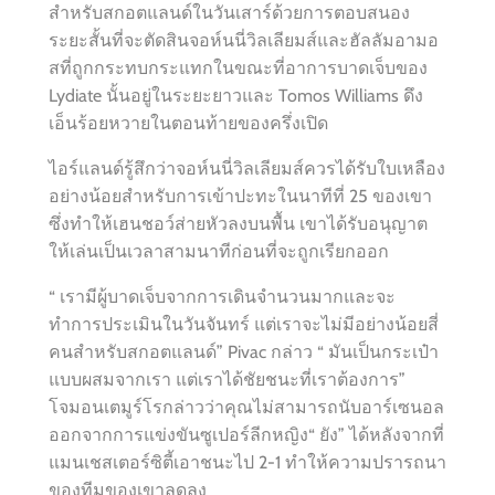
สำหรับสกอตแลนด์ในวันเสาร์ด้วยการตอบสนอง
ระยะสั้นที่จะตัดสินจอห์นนี่วิลเลียมส์และฮัลลัมอามอ
สที่ถูกกระทบกระแทกในขณะที่อาการบาดเจ็บของ
Lydiate นั้นอยู่ในระยะยาวและ Tomos Williams ดึง
เอ็นร้อยหวายในตอนท้ายของครึ่งเปิด
ไอร์แลนด์รู้สึกว่าจอห์นนี่วิลเลียมส์ควรได้รับใบเหลือง
อย่างน้อยสำหรับการเข้าปะทะในนาทีที่ 25 ของเขา
ซึ่งทำให้เฮนชอว์ส่ายหัวลงบนพื้น เขาได้รับอนุญาต
ให้เล่นเป็นเวลาสามนาทีก่อนที่จะถูกเรียกออก
“ เรามีผู้บาดเจ็บจากการเดินจำนวนมากและจะ
ทำการประเมินในวันจันทร์ แต่เราจะไม่มีอย่างน้อยสี่
คนสำหรับสกอตแลนด์” Pivac กล่าว “ มันเป็นกระเป๋า
แบบผสมจากเรา แต่เราได้ชัยชนะที่เราต้องการ”
โจมอนเตมูร์โรกล่าวว่าคุณไม่สามารถนับอาร์เซนอล
ออกจากการแข่งขันซูเปอร์ลีกหญิง“ ยัง” ได้หลังจากที่
แมนเชสเตอร์ซิตี้เอาชนะไป 2-1 ทำให้ความปรารถนา
ของทีมของเขาลดลง