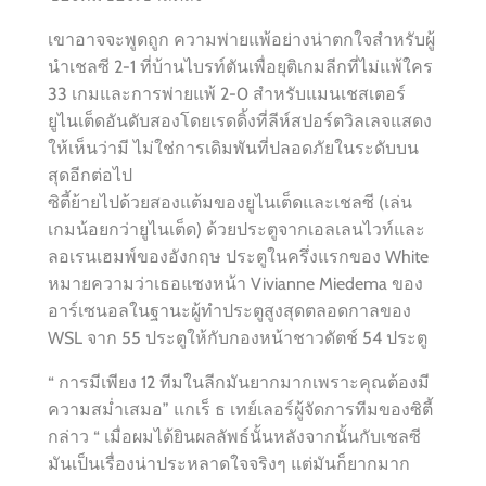
เขาอาจจะพูดถูก ความพ่ายแพ้อย่างน่าตกใจสำหรับผู้
นำเชลซี 2-1 ที่บ้านไบรท์ตันเพื่อยุติเกมลีกที่ไม่แพ้ใคร
33 เกมและการพ่ายแพ้ 2-0 สำหรับแมนเชสเตอร์
ยูไนเต็ดอันดับสองโดยเรดดิ้งที่ลีห์สปอร์ตวิลเลจแสดง
ให้เห็นว่ามี ไม่ใช่การเดิมพันที่ปลอดภัยในระดับบน
สุดอีกต่อไป
ซิตี้ย้ายไปด้วยสองแต้มของยูไนเต็ดและเชลซี (เล่น
เกมน้อยกว่ายูไนเต็ด) ด้วยประตูจากเอลเลนไวท์และ
ลอเรนเฮมพ์ของอังกฤษ ประตูในครึ่งแรกของ White
หมายความว่าเธอแซงหน้า Vivianne Miedema ของ
อาร์เซนอลในฐานะผู้ทำประตูสูงสุดตลอดกาลของ
WSL จาก 55 ประตูให้กับกองหน้าชาวดัตช์ 54 ประตู
“ การมีเพียง 12 ทีมในลีกมันยากมากเพราะคุณต้องมี
ความสม่ำเสมอ” แกเร็ ธ เทย์เลอร์ผู้จัดการทีมของซิตี้
กล่าว “ เมื่อผมได้ยินผลลัพธ์นั้นหลังจากนั้นกับเชลซี
มันเป็นเรื่องน่าประหลาดใจจริงๆ แต่มันก็ยากมาก