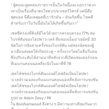
“ ผู้คนจะดูผลสองรายการนั้นในวันนี้และบอกว่าพวก
เขาเป็นเรื่องที่น่าตกใจพวกเขาเซอร์ไพรส์ แต่นี่คือ
ฟุตบอล นี่คือเหตุผลที่เรารักมัน – มันเกิดขึ้น โชคดี
สำหรับเราในวันนี้มันไม่ได้เกิดขึ้นกับเรา”
เชลซีครองที่คิงส์มีโดว์ด้วยการครอบครอง 77% ต่อ
ไบรท์ตันของโฮปพาวเวลล์ ทีมของเอ็มม่าเฮย์สมี 30
นัดในการยิงสามครั้งของไบรท์ตัน แต่สองนัดของผู้
มาเยือนส่งผลให้เกิดประตู – ครั้งแรกโดยไอลีนวีแลน
ซึ่งปรับระดับได้สามนาทีหลังจากที่เปิดแซมเคอร์ก่อน
ที่เมแกนคอนนอลลี่จะยิงในนาทีที่ 78
เฮดโค้ชของไบรท์ตันแอนด์โฮฟอัลเบียนโฮปพา
วเวลล์ร่วมฉลองกับเมแกนคอนนอลลี่หลังการแข่งขัน
เฮดโค้ชของไบรท์ตันแอนด์โฮฟอัลเบียนโฮปพา
วเวลล์ร่วมฉลองกับเมแกนคอนนอลลี่หลังการแข่งขัน
รูปถ่าย: Adam Davy / PA
ใน Borehamwood สิ่งต่าง ๆ มีความเท่าเทียมกันมาก