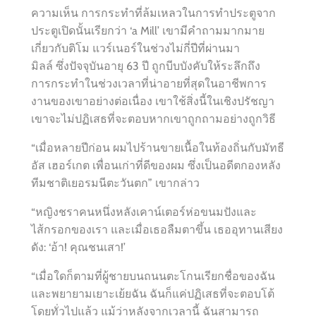
ความเห็น การกระทำที่ล้มเหลวในการทำประตูจาก
ประตูเปิดนั้นเรียกว่า ‘a Mill’ เขามีคำถามมากมาย
เกี่ยวกับติโม แวร์เนอร์ในช่วงไม่กี่ปีที่ผ่านมา
มิลล์ ซึ่งปัจจุบันอายุ 63 ปี ถูกบีบบังคับให้ระลึกถึง
การกระทำในช่วงเวลาที่น่าอายที่สุดในอาชีพการ
งานของเขาอย่างต่อเนื่อง เขาใช้สิ่งนี้ในเชิงปรัชญา
เขาจะไม่ปฏิเสธที่จะตอบหากเขาถูกถามอย่างถูกวิธี
“เมื่อหลายปีก่อน ผมไปร้านขายเนื้อในท้องถิ่นกับมัทธี
อัส เฮอร์เกต เพื่อนเก่าที่ดีของผม ซึ่งเป็นอดีตกองหลัง
ทีมชาติเยอรมนีตะวันตก” เขากล่าว
“หญิงชราคนหนึ่งหลังเคาน์เตอร์ห่อขนมปังและ
ไส้กรอกของเรา และเมื่อเธอลืมตาขึ้น เธออุทานเสียง
ดัง: ‘อ้า! คุณชนเสา!’
“เมื่อใดก็ตามที่ผู้ชายบนถนนตะโกนเรียกชื่อของฉัน
และพยายามเยาะเย้ยฉัน ฉันก็แค่ปฏิเสธที่จะตอบโต้
โดยทั่วไปแล้ว แม้ว่าหลังจากเวลานี้ ฉันสามารถ