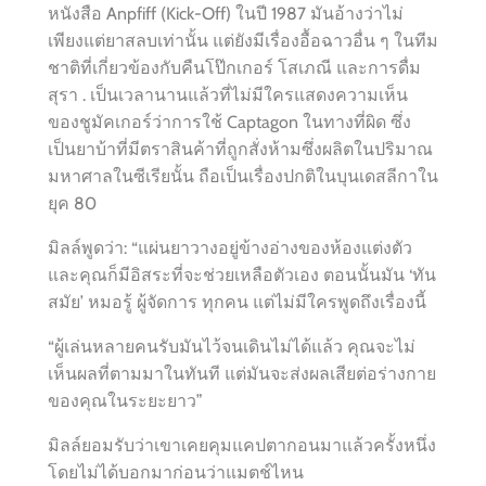
หนังสือ Anpfiff (Kick-Off) ในปี 1987 มันอ้างว่าไม่
เพียงแต่ยาสลบเท่านั้น แต่ยังมีเรื่องอื้อฉาวอื่น ๆ ในทีม
ชาติที่เกี่ยวข้องกับคืนโป๊กเกอร์ โสเภณี และการดื่ม
สุรา . เป็นเวลานานแล้วที่ไม่มีใครแสดงความเห็น
ของชูมัคเกอร์ว่าการใช้ Captagon ในทางที่ผิด ซึ่ง
เป็นยาบ้าที่มีตราสินค้าที่ถูกสั่งห้ามซึ่งผลิตในปริมาณ
มหาศาลในซีเรียนั้น ถือเป็นเรื่องปกติในบุนเดสลีกาใน
ยุค 80
มิลล์พูดว่า: “แผ่นยาวางอยู่ข้างอ่างของห้องแต่งตัว
และคุณก็มีอิสระที่จะช่วยเหลือตัวเอง ตอนนั้นมัน ‘ทัน
สมัย’ หมอรู้ ผู้จัดการ ทุกคน แต่ไม่มีใครพูดถึงเรื่องนี้
“ผู้เล่นหลายคนรับมันไว้จนเดินไม่ได้แล้ว คุณจะไม่
เห็นผลที่ตามมาในทันที แต่มันจะส่งผลเสียต่อร่างกาย
ของคุณในระยะยาว”
มิลล์ยอมรับว่าเขาเคยคุมแคปตากอนมาแล้วครั้งหนึ่ง
โดยไม่ได้บอกมาก่อนว่าแมตช์ไหน