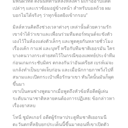
มีพื้นผิวที่ดี ดังนั้นที่ด้านหลังหลังคา มีเก้าอี้อาบแดด
เปล่าๆ และเราซ้อมอยู่ข้างหน้า สำหรับบอลถ้วย ผม
บอกไม่ได้จริงๆ ว่าทุกช็อตยิงเข้ากรอบ”
มิลล์หวนคิดถึงช่วงเวลาต่างๆ เหล่านั้นด้วยความรัก
เขาจำได้ว่าเขาและเพื่อนร่วมทีมดอร์ทมุนด์จะขังตัว
เองไว้ในห้องแต่งตัวเล็กๆ และพูดคุยกันหลายชั่วโมง
เรื่องเค้ก กาแฟ และบุหรี่ หรือกับทีมชาติเยอรมัน ใคร
บางคนวางกระต่ายสดไว้ในกรณีของแพทย์ประจำทีม
ก่อนเกมกระชับมิตร ตกลงกันว่าอันเดรียส เบรห์เม่จะ
แกล้งทำเป็นบาดเจ็บก่อน และเมื่อนักกายภาพวิ่งไปที่
สนามและเปิดกระเป๋าเพื่อรักษาเขา ทันใดนั้นมันก็ผุด
ขึ้นมา
เขาเป็นคนช่างพูดมากเมื่อพูดถึงหัวข้อที่อดีตผู้เล่น
ระดับนานาชาติหลายคนต้องการปฏิเสธ: ข้อกล่าวหา
เรื่องยาสลบ
โทนี่ ชูมัคเกอร์ อดีตผู้รักษาประตูทีมชาติเยอรมนี
ตะวันตกที่หยิบยกประเด็นนี้ขึ้นมาตอนที่เขาเปิดตัว