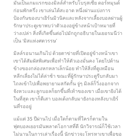
มันเป็นเกมแรกของมิลล์สำหรับโบรุสเซีย ดอร์ทมุนด์
ก่อนพักครึ่ง เขาเล่นได้สะอาด หนึ่งผ่านแบ่งการ
ป้องกันของบาเยิร์นมิวนิคและหลังจากเลี้ยงบอลผ่านผู้
รักษาประตูเขาพบว่าตัวเองอยู่ข้างหน้าเป้าหมายที่
ว่างเปล่า สิ่งที่เกิดขึ้นต่อไปมักถูกอธิบายในเยอรมนีว่า
เป็น ‘มิสแห่งศตวรรษ’
มิลล์รอนานเกินไป ด้วยตาข่ายที่เปิดอยู่ข้างหน้าเขา
เขาได้สัมผัสพิเศษเพื่อทำให้ตัวเองมั่นคง โดยไปด้าน
ข้างของกล่องหกหลาเล็กน้อย ทำให้สิ่งที่ดูเหมือน
หลีกเลี่ยงไม่ได้ล่าช้า ขณะที่ผู้รักษาประตูรีบกลับมา
ไถลเข้าไปเพื่อพยายามสกัดกั้น จู่ๆ มิลล์ก็วิ่งออกจาก
จังหวะและลูกบอลก็ยกขึ้นที่เท้าของเขา เมื่อเขายิงได้
ในที่สุด เขาก็ตีเสา บอลเด้งกลับมายังกองหลังบาเยิร์
นที่รออยู่
แม้แต่ 35 ปีผ่านไป เมื่อใดก็ตามที่ใครก็ตามใน
ฟุตบอลเยอรมันพลาดโอกาสที่ดี นักวิจารณ์ก็ใช้เวลา
ไม่นานในการเล่าเรื่องนี้ นักข่าวจะโทรหาเขาเพื่อขอ