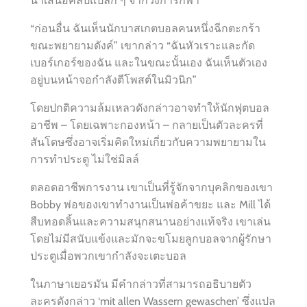
นำเสนอคลิปแปลก ๆ จากวงการกีฬา
“ก่อนอื่น ฉันเห็นนักบาสเกตบอลคนหนึ่งฉีกตะกร้า
ขณะพยายามดังค์” เขากล่าว “ฉันหัวเราะและกัด
เบอร์เกอร์ของฉัน และในขณะนั้นเอง ฉันเห็นตัวเอง
อยู่บนหน้าจอกำลังตีโพสต์ในมิวนิก”
โดยปกติความล้มเหลวดังกล่าวอาจทำให้นักฟุตบอล
อาชีพ – โดยเฉพาะกองหน้า – กลายเป็นตัวละครที่
สันโดษซึ่งอาจเริ่มคิดใหม่เกี่ยวกับความพยายามใน
การทำประตู ไม่ใช่มิลล์
ตลอดอาชีพการงาน เขาเป็นที่รู้จักจากบุคลิกของเขา
Bobby พ่อของเขาทำงานเป็นพ่อค้าขยะ และ Mill ได้
สืบทอดลิ้นและความสนุกสนานอย่างแท้จริง เขาเล่น
โดยไม่มีสนับแข้งและมักจะขโมยลูกบอลจากผู้รักษา
ประตูเมื่อพวกเขากำลังจะเตะบอล
ในภาษาเยอรมัน มีคำกล่าวที่สามารถอธิบายตัว
ละครดังกล่าว ‘mit allen Wassern gewaschen’ ซึ่งแปล