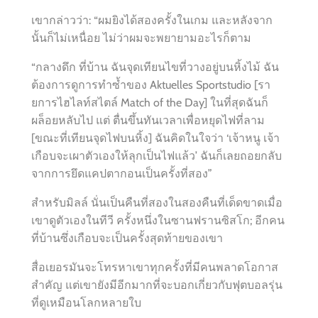
เขากล่าวว่า: “ผมยิงได้สองครั้งในเกม และหลังจาก
นั้นก็ไม่เหนื่อย ไม่ว่าผมจะพยายามอะไรก็ตาม
“กลางดึก ที่บ้าน ฉันจุดเทียนไขที่วางอยู่บนหิ้งไม้ ฉัน
ต้องการดูการทำซ้ำของ Aktuelles Sportstudio [รา
ยการไฮไลท์สไตล์ Match of the Day] ในที่สุดฉันก็
ผล็อยหลับไป แต่ ตื่นขึ้นทันเวลาเพื่อหยุดไฟที่ลาม
[ขณะที่เทียนจุดไฟบนหิ้ง] ฉันคิดในใจว่า ‘เจ้าหนู เจ้า
เกือบจะเผาตัวเองให้ลุกเป็นไฟแล้ว’ ฉันก็เลยถอยกลับ
จากการยึดแคปตากอนเป็นครั้งที่สอง”
สำหรับมิลล์ นั่นเป็นคืนที่สองในสองคืนที่เด็ดขาดเมื่อ
เขาดูตัวเองในทีวี ครั้งหนึ่งในซานฟรานซิสโก; อีกคน
ที่บ้านซึ่งเกือบจะเป็นครั้งสุดท้ายของเขา
สื่อเยอรมันจะโทรหาเขาทุกครั้งที่มีคนพลาดโอกาส
สำคัญ แต่เขายังมีอีกมากที่จะบอกเกี่ยวกับฟุตบอลรุ่น
ที่ดูเหมือนโลกหลายใบ