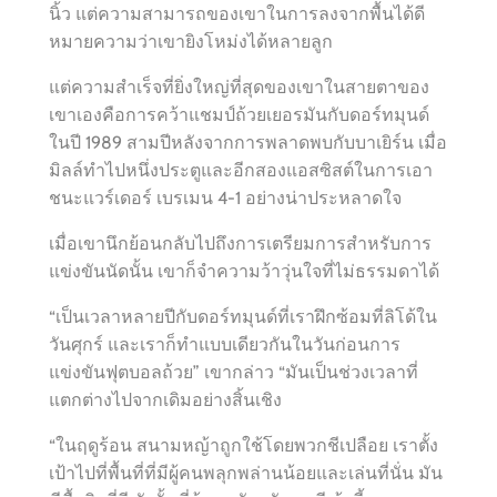
นิ้ว แต่ความสามารถของเขาในการลงจากพื้นได้ดี
หมายความว่าเขายิงโหม่งได้หลายลูก
แต่ความสำเร็จที่ยิ่งใหญ่ที่สุดของเขาในสายตาของ
เขาเองคือการคว้าแชมป์ถ้วยเยอรมันกับดอร์ทมุนด์
ในปี 1989 สามปีหลังจากการพลาดพบกับบาเยิร์น เมื่อ
มิลล์ทำไปหนึ่งประตูและอีกสองแอสซิสต์ในการเอา
ชนะแวร์เดอร์ เบรเมน 4-1 อย่างน่าประหลาดใจ
เมื่อเขานึกย้อนกลับไปถึงการเตรียมการสำหรับการ
แข่งขันนัดนั้น เขาก็จำความว้าวุ่นใจที่ไม่ธรรมดาได้
“เป็นเวลาหลายปีกับดอร์ทมุนด์ที่เราฝึกซ้อมที่ลิโด้ใน
วันศุกร์ และเราก็ทำแบบเดียวกันในวันก่อนการ
แข่งขันฟุตบอลถ้วย” เขากล่าว “มันเป็นช่วงเวลาที่
แตกต่างไปจากเดิมอย่างสิ้นเชิง
“ในฤดูร้อน สนามหญ้าถูกใช้โดยพวกชีเปลือย เราตั้ง
เป้าไปที่พื้นที่ที่มีผู้คนพลุกพล่านน้อยและเล่นที่นั่น มัน