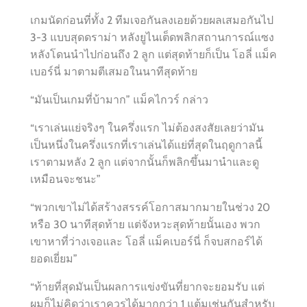
เกมนัดก่อนที่ทั้ง 2 ทีมเจอกันลงเอยด้วยผลเสมอกันไป
3-3 แบบสุดดราม่า หลังยูไนเต็ดพลิกสถานการณ์แซง
หลังโดนนำไปก่อนถึง 2 ลูก แต่สุดท้ายก็เป็น โอลี่ แม็ค
เบอร์นี่ มาตามตีเสมอในนาทีสุดท้าย
“มันเป็นเกมที่บ้ามาก” แม็คไกวร์ กล่าว
“เราเล่นแย่จริงๆ ในครึ่งแรก ไม่ต้องสงสัยเลยว่ามัน
เป็นหนึ่งในครึ่งแรกที่เราเล่นได้แย่ที่สุดในฤดูกาลนี้
เราตามหลัง 2 ลูก แต่จากนั้นก็พลิกขึ้นมานำและดู
เหมือนจะชนะ”
“พวกเขาไม่ได้สร้างสรรค์โอกาสมากมายในช่วง 20
หรือ 30 นาทีสุดท้าย แต่จังหวะสุดท้ายนั้นเอง พวก
เขาหาที่ว่างเจอและ โอลี่ แม็คเบอร์นี่ ก็จบสกอร์ได้
ยอดเยี่ยม”
“ท้ายที่สุดมันเป็นผลการแข่งขันที่ยากจะยอมรับ แต่
ผมก็ไม่คิดว่าเราควรได้มากกว่า 1 แต้มเช่นกันสำหรับ