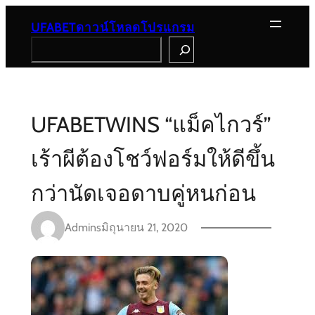
Skip
to
UFABETดาวน์โหลดโปรแกรม
content
Search
UFABETWINS “แม็คไกวร์”
เร้าผีต้องโชว์ฟอร์มให้ดีขึ้น
กว่านัดเจอดาบคู่หนก่อน
Admins
มิถุนายน 21, 2020