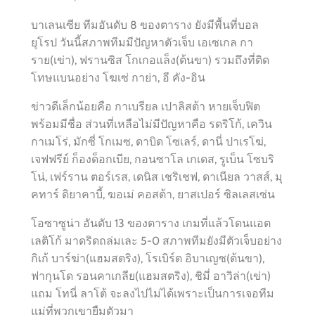
บาเลนเซีย ทีมอันดับ 8 ของตาราง ยังมีพื้นที่บอล
ยุโรป วันนี้สภาพทีมมีปัญหาตัวเจ็บ เอเซเกล กา
ราย(เข่า), ฟรานซิส โกเกอแล็ง(ต้นขา) รวมถึงที่ติด
โทษแบนอย่าง โฆเซ่ กาย่า, อี คัง-อิน
ข่าวดีเล็กน้อยคือ กาเบรียล เปาลิสต้า หายเจ็บฟิต
พร้อมมีชื่อ ส่วนที่เหลือไม่มีปัญหาคือ รดริโก้, เควิน
กาเมโร่, มักซี่ โกเมซ, ดาบิด โซเลร์, ดานี่ ปาเรโฆ่,
เจฟฟรีย์ ก็องด็อกเบีย, กอนซาโล เกเดส, รูเบ็น โซบริ
โน่, เฟร์ราน ตอร์เรส, เดนิส เชริเชฟ, ดาเนียล วาสส์, มุ
คทาร์ ดิยาคาบี้, ฆอเม่ คอสต้า, ยาสเปอร์ ซิลเลสเซ่น
โอซาซูน่า อันดับ 13 ของตาราง เกมที่แล้วโดนแอต
เลติโก้ มาดริดถล่มเละ 5-0 สภาพทีมยังมีตัวเจ็บอย่าง
กิเก้ บาร์ฆ่า(แฮมสตริง), โรเบิร์ต อิบาเญซ(ต้นขา),
ฟากุนโด รอนคาเกลีย(แฮมสตริง), ชิมี่ อาวิล่า(เข่า)
แถม โทนี่ ลาโต้ จะลงไปไม่ได้เพราะเป็นการเจอทีม
แม่ที่พวกเขายืมตัวมา