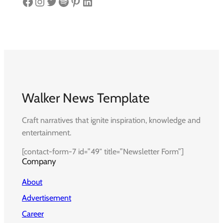
Facebook
Instagram
Twitter
Spotify
Pinterest
LinkedIn
Walker News Template
Craft narratives that ignite inspiration, knowledge and
entertainment.
[contact-form-7 id=”49″ title=”Newsletter Form”]
Company
About
Advertisement
Career