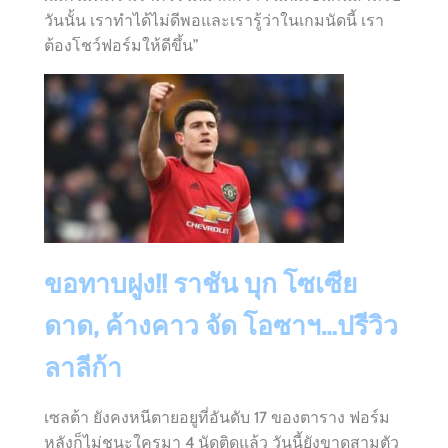
วันนั้น เราทำได้ไม่ดีพอและเรารู้ว่าในเกมนัดนี้ เรา
ต้องโชว์ฟอร์มให้ดีขึ้น”
ขอทาบฝูง!! ราชัน บุก โซเซีย
ดาด, ค้างคาว จัด โอซาฯ…ปรีวิว
ลาลีก้า
เซลต้า ยังคงหนีตายอยูที่อันดับ 17 ของตาราง ฟอร์ม
หลังก็ไม่ชนะใครมา 4 นัดติดแล้ว วันนี้ยังขาดสามตัว