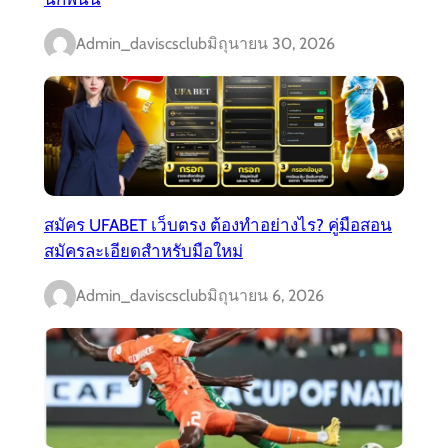
Admin_daviscsclub
มิถุนายน 30, 2026
สมัคร UFABET เว็บตรง ต้องทำอย่างไร? คู่มือสอน
สมัครละเอียดสำหรับมือใหม่
Admin_daviscsclub
มิถุนายน 6, 2026