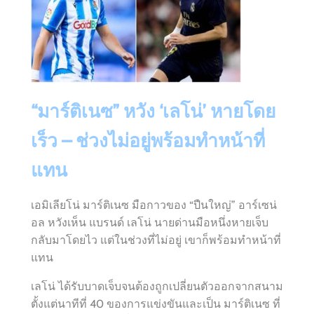
“มาร์ติเนซ” หวัง ‘เลโน่’ หายโดย
เร็ว – ช่วงไม่อยู่พร้อมทำหน้าที่
แทน
เอมิเลียโน่ มาร์ติเนซ มือกาวของ “ปืนใหญ่” อาร์เซน่
อล หวังเห็น แบรนด์ เลโน่ นายด่านมือหนึ่งหายเจ็บ
กลับมาโดยไว แต่ในช่วงที่ไม่อยู่ เขาก็พร้อมทำหน้าที่
แทน
เลโน่ ได้รับบาดเจ็บจนต้องถูกเปลี่ยนตัวออกจากสนาม
ตั้งแต่นาทีที่ 40 ของการแข่งขันและเป็น มาร์ติเนซ ที่