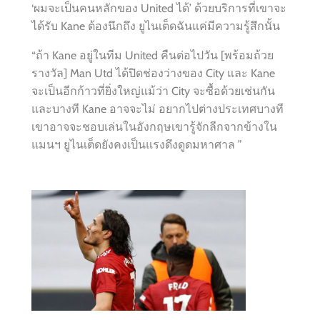
‘ผมจะเป็นคนหลักของ United ได้’ ด้วยบริการที่เขาจะ
ได้รับ Kane ต้องนึกถึง ยูไนเต็ดฉันแค่มีความรู้สึกนั้น
“ถ้า Kane อยู่ในทีม United คืนต่อไปวัน [พร้อมถ้วย
รางวัล] Man Utd ได้ปิดช่องว่างของ City และ Kane
จะเป็นอีกก้าวที่ยิ่งใหญ่แม้ว่า City จะซื้อด้วยเช่นกัน
และบางที Kane อาจจะไม่ อยากไปต่างประเทศบางที
เขาอาจจะชอบเล่นในอังกฤษเขารู้จักลีกจากข้างใน
แมนฯ ยูไนเต็ดยังคงเป็นแรงดึงดูดมหาศาล ”