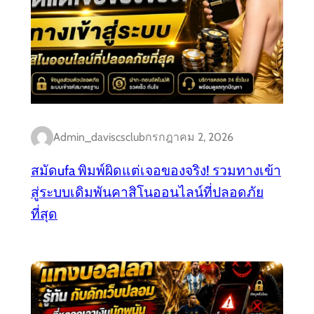
Admin_daviscsclub
กรกฎาคม 2, 2026
สมัดufa พิมพ์ผิดแต่เจอของจริง! รวมทางเข้า
สู่ระบบเดิมพันคาสิโนออนไลน์ที่ปลอดภัย
ที่สุด