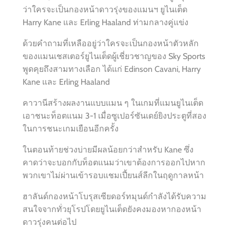
ว่าใครจะเป็นกองหน้าดาวรุ่งของแมนฯ ยูไนเต็ด
Harry Kane และ Erling Haaland ท่ามกลางคู่แข่ง
ด้วยคำถามที่เหลืออยู่ว่าใครจะเป็นกองหน้าตัวหลัก
ของแมนเชสเตอร์ยูไนเต็ดผู้เชี่ยวชาญของ Sky Sports
พูดคุยถึงสามทางเลือก ได้แก่ Edinson Cavani, Harry
Kane และ Erling Haaland
คาวานีสร้างผลงานแบบแมน ๆ ในเกมที่แมนยูไนเต็ด
เอาชนะท็อตแนม 3-1 เมื่อซูเปอร์ซันเดย์ยิงประตูที่สอง
ในการชนะเกมเยือนอีกครั้ง
ในตอนท้ายช่วงบ่ายมีผลน้อยกว่าสำหรับ Kane ซึ่ง
คาดว่าจะบอกกับท็อตแนมว่าเขาต้องการออกไปหาก
พวกเขาไม่ผ่านเข้ารอบแชมเปี้ยนส์ลีกในฤดูกาลหน้า
ฮาลันด์กองหน้าโบรุสเซียดอร์ทมุนด์กำลังได้รับความ
สนใจจากทั่วยุโรปโดยยูไนเต็ดยังคงมองหากองหน้า
ดาวรุ่งคนต่อไป