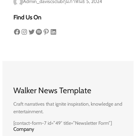
Admin_daviscsclub
กุมภาพันธ์ 5, 2024
Find Us On
Facebook
Instagram
Twitter
Spotify
Pinterest
LinkedIn
Walker News Template
Craft narratives that ignite inspiration, knowledge and
entertainment.
[contact-form-7 id=”49″ title=”Newsletter Form”]
Company