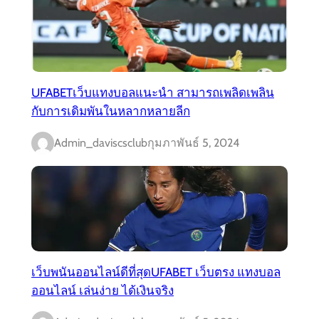
UFABETเว็บแทงบอลแนะนำ สามารถเพลิดเพลิน
กับการเดิมพันในหลากหลายลีก
Admin_daviscsclub
กุมภาพันธ์ 5, 2024
เว็บพนันออนไลน์ดีที่สุดUFABET เว็บตรง แทงบอล
ออนไลน์ เล่นง่าย ได้เงินจริง