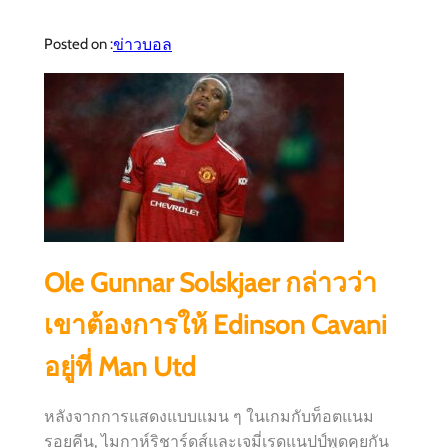
ข่าวบอล
Posted on :
Ole Gunnar Solskjaer กล่าวว่า
เขาต้องการให้ Edinson Cavani
อยู่ที่ Man Utd
หลังจากการแสดงแบบแมน ๆ ในเกมกับท็อตแนม
รอยคีน, ไมกาห์ริชาร์ดส์และเจมี่เรดแนปป์พูดคุยกัน