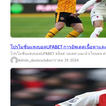
โปรโมชั่นแทงบอลUFABET การอัพเดตเนื้อหาและข้
โปรโมชั่นแทงบอลUFABET สล็อต วอเลท แนะนำเว็บบอล ค่า
Admin_daviscsclub
มกราคม 29, 2024