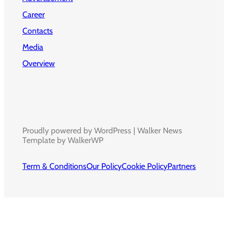
Career
Contacts
Media
Overview
Proudly powered by WordPress | Walker News
Template by WalkerWP
Term & Conditions
Our Policy
Cookie Policy
Partners