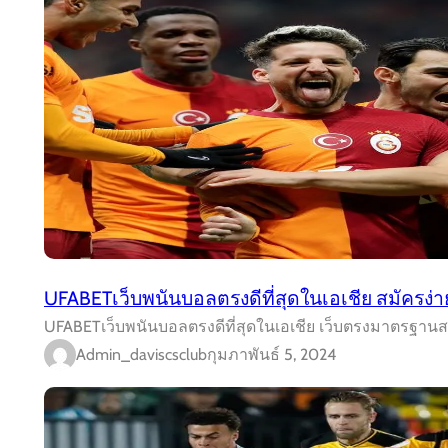
UFABETเว็บพนันบอลตรงดีที่สุดในเอเชีย สมัครง่า
UFABETเว็บพนันบอลตรงดีที่สุดในเอเชีย เว็บตรงมาตรฐาน
Admin_daviscsclub
กุมภาพันธ์ 5, 2024