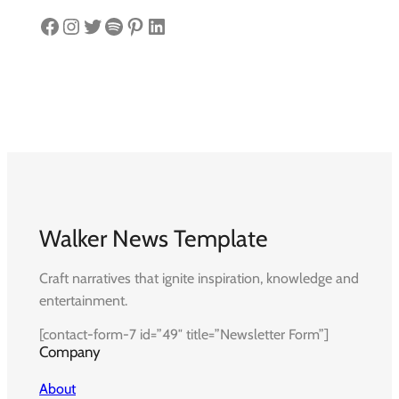
Facebook
Instagram
Twitter
Spotify
Pinterest
LinkedIn
Walker News Template
Craft narratives that ignite inspiration, knowledge and
entertainment.
[contact-form-7 id=”49″ title=”Newsletter Form”]
Company
About