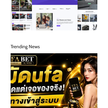
Trending News