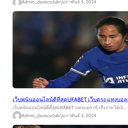
Admin_daviscsclub
กุมภาพันธ์ 5, 2024
เว็บพนันออนไลน์ดีที่สุดUFABET เว็บตรง แทงบอลออ
เว็บพนันออนไลน์ดีที่สุดUFABET แทงบอล เข้าถึงง่าย ได้เงิ…
Admin_daviscsclub
กุมภาพันธ์ 5, 2024